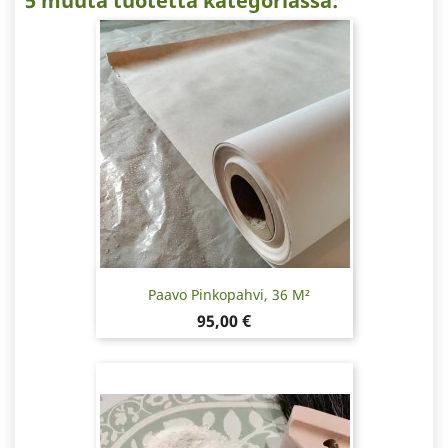
5 muuta tuotetta kategoriassa:
Paavo Pinkopahvi, 36 M²
Hinta
95,00 €