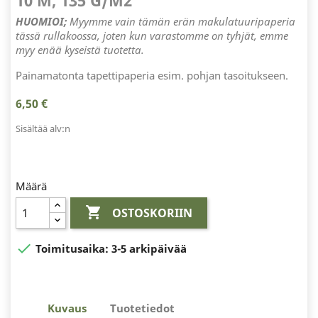
10 M, 135 G/M2
HUOMIOI;
Myymme vain tämän erän makulatuuripaperia
tässä rullakoossa, joten kun varastomme on tyhjät, emme
myy enää kyseistä tuotetta.
Painamatonta tapettipaperia esim. pohjan tasoitukseen.
6,50 €
Sisältää alv:n
Määrä

OSTOSKORIIN

Toimitusaika:
3-5 arkipäivää
Kuvaus
Tuotetiedot