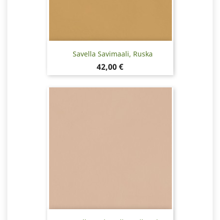
Savella Savimaali, Ruska
Hinta
42,00 €