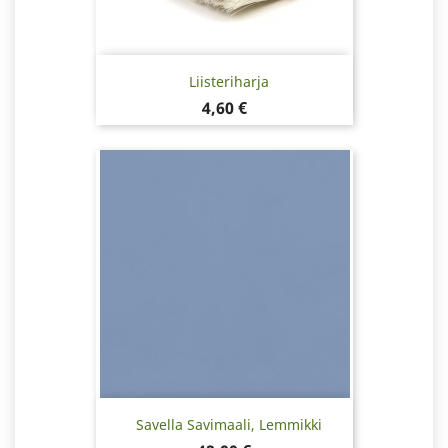
Liisteriharja
Hinta
4,60 €
Savella Savimaali, Lemmikki