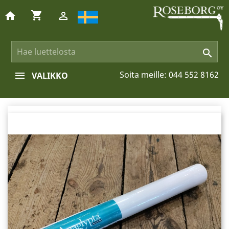
shopping_cart
home


Soita meille:
044 552 8162
VALIKKO