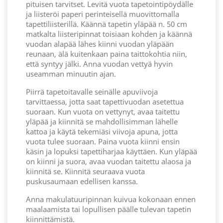
pituisen tarvitset. Levitä vuota tapetointipöydälle
ja liisteröi paperi perinteisellä muovittomalla
tapettiliisterillä. Käännä tapetin yläpää n. 50 cm
matkalta liisteripinnat toisiaan kohden ja käännä
vuodan alapää lähes kiinni vuodan yläpään
reunaan, älä kuitenkaan paina taittokohtia niin,
että syntyy jälki. Anna vuodan vettyä hyvin
useamman minuutin ajan.
Piirrä tapetoitavalle seinälle apuviivoja
tarvittaessa, jotta saat tapettivuodan asetettua
suoraan. Kun vuota on vettynyt, avaa taitettu
yläpää ja kiinnitä se mahdollisimman lähelle
kattoa ja käytä tekemiäsi viivoja apuna, jotta
vuota tulee suoraan. Paina vuota kiinni ensin
käsin ja lopuksi tapettiharjaa käyttäen. Kun yläpää
on kiinni ja suora, avaa vuodan taitettu alaosa ja
kiinnitä se. Kiinnitä seuraava vuota
puskusaumaan edellisen kanssa.
Anna makulatuuripinnan kuivua kokonaan ennen
maalaamista tai lopullisen päälle tulevan tapetin
kiinnittämistä.