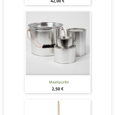
Hinta
42,00 €
Maalipurkit
Hinta
2,50 €