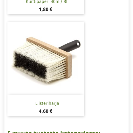
Kuittipaperi 40m / Rll
Hinta
1,80 €
Liisteriharja
Hinta
4,60 €