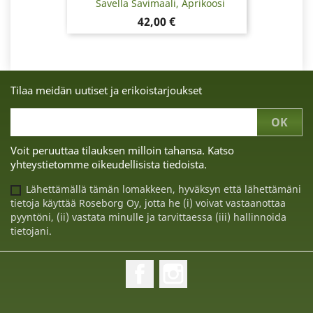
Savella Savimaali, Aprikoosi
Hinta
42,00 €
Tilaa meidän uutiset ja erikoistarjoukset
Voit peruuttaa tilauksen milloin tahansa. Katso
yhteystietomme oikeudellisista tiedoista.
Lähettämällä tämän lomakkeen, hyväksyn että lähettämäni
tietoja käyttää Roseborg Oy, jotta he (i) voivat vastaanottaa
pyyntöni, (ii) vastata minulle ja tarvittaessa (iii) hallinnoida
tietojani.
Facebook
Instagram