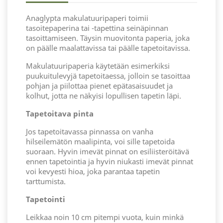
Anaglypta makulatuuripaperi toimii
tasoitepaperina tai -tapettina seinäpinnan
tasoittamiseen. Täysin muovitonta paperia, joka
on päälle maalattavissa tai päälle tapetoitavissa.
Makulatuuripaperia käytetään esimerkiksi
puukuitulevyjä tapetoitaessa, jolloin se tasoittaa
pohjan ja piilottaa pienet epätasaisuudet ja
kolhut, jotta ne näkyisi lopullisen tapetin läpi.
Tapetoitava pinta
Jos tapetoitavassa pinnassa on vanha
hilseilemätön maalipinta, voi sille tapetoida
suoraan. Hyvin imevät pinnat on esiliisteröitävä
ennen tapetointia ja hyvin niukasti imevät pinnat
voi kevyesti hioa, joka parantaa tapetin
tarttumista.
Tapetointi
Leikkaa noin 10 cm pitempi vuota, kuin minkä