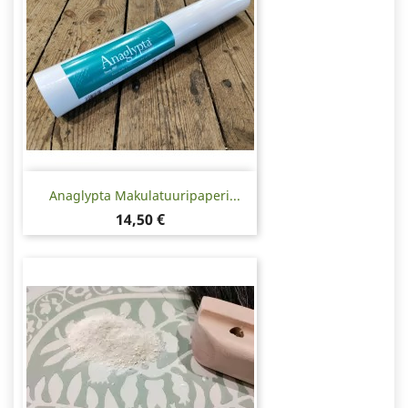
Anaglypta Makulatuuripaperi...
Hinta
14,50 €