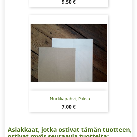
Hinta
9,50 €
Nurkkapahvi, Paksu
Hinta
7,00 €
Asiakkaat, jotka ostivat tämän tuotteen,
ostivat myös seuraavia tuotteita: