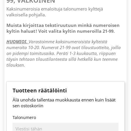
99, VALKOINEN
Kaksinumeroisia emaloituja talonumero kylttejä
valkoisella pohjalla.
Muista kirjoittaa tekstiruutuun minkä numeroisen
kyltin haluat! Voit valita kyltin numeroilla 21-99.
HUOMIOI,
Varastoimme kaksinumeroisista kylteistä
numeroita 10-20. Numerot 21-99 ovat tilaustuotteita, joilla
on pidempi toimitusaika. Peräti 1-3 kuukautta, riippuen
täysin tehtaan tilaustilanteesta sillä hetkellä kun teemme
tilauksen.
Tuotteen räätälöinti
Älä unohda tallentaa muokkausta ennen kuin lisäät
sen ostoskoriin
Talonumero