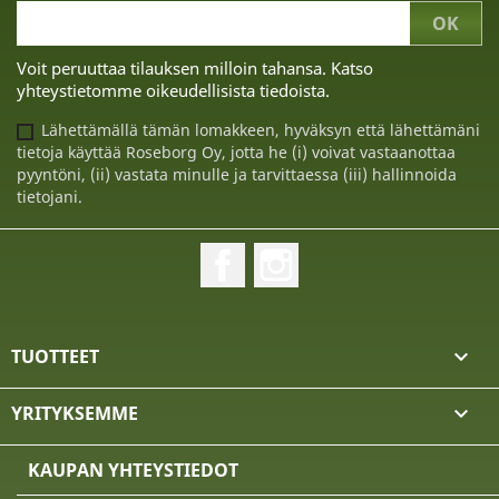
Voit peruuttaa tilauksen milloin tahansa. Katso
yhteystietomme oikeudellisista tiedoista.
Lähettämällä tämän lomakkeen, hyväksyn että lähettämäni
tietoja käyttää Roseborg Oy, jotta he (i) voivat vastaanottaa
pyyntöni, (ii) vastata minulle ja tarvittaessa (iii) hallinnoida
tietojani.
Facebook
Instagram
TUOTTEET

YRITYKSEMME

KAUPAN YHTEYSTIEDOT