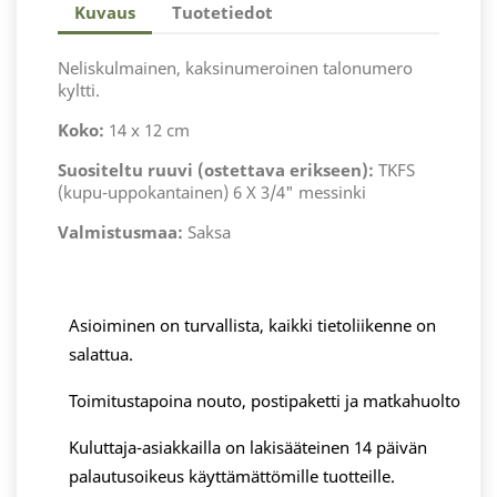
Kuvaus
Tuotetiedot
Neliskulmainen, kaksinumeroinen talonumero
kyltti.
Koko:
14 x 12 cm
Suositeltu ruuvi (ostettava erikseen):
TKFS
(kupu-uppokantainen) 6 X 3/4" messinki
Valmistusmaa:
Saksa
Asioiminen on turvallista, kaikki tietoliikenne on
salattua.
Toimitustapoina nouto, postipaketti ja matkahuolto
Kuluttaja-asiakkailla on lakisääteinen 14 päivän
palautusoikeus käyttämättömille tuotteille.