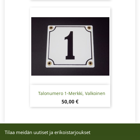
Talonumero 1-Merkki, Valkoinen
Hinta
50,00 €
Tilaa meidän uutiset ja erikoistarjoukset