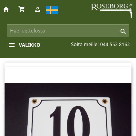
shopping_cart
home


Soita meille:
044 552 8162
VALIKKO