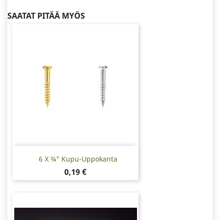
SAATAT PITÄÄ MYÖS
6 X ¾" Kupu-Uppokanta
Hinta
0,19 €