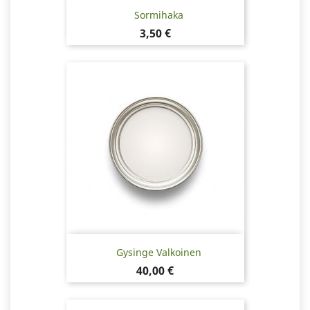
Sormihaka
Hinta
3,50 €
Gysinge Valkoinen
Hinta
40,00 €