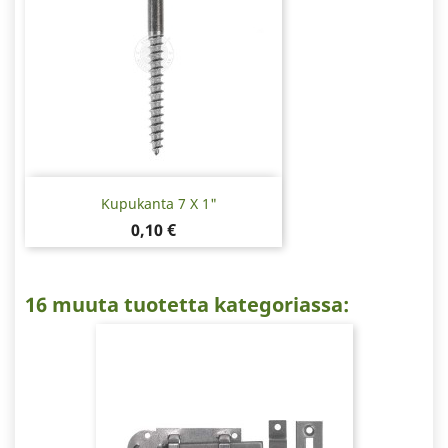
Kupukanta 7 X 1"
Hinta
0,10 €
16 muuta tuotetta kategoriassa: