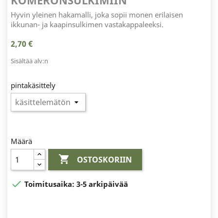
KOMERONSULKIMIIN
Hyvin yleinen hakamalli, joka sopii monen erilaisen
ikkunan- ja kaapinsulkimen vastakappaleeksi.
2,70 €
Sisältää alv:n
pintakäsittely
Määrä

OSTOSKORIIN

Toimitusaika:
3-5 arkipäivää