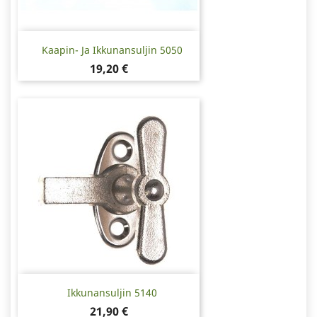
Kaapin- Ja Ikkunansuljin 5050
Hinta
19,20 €
Ikkunansuljin 5140
Hinta
21,90 €