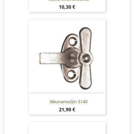
Hinta
10,30 €
Ikkunansuljin 5140
Hinta
21,90 €