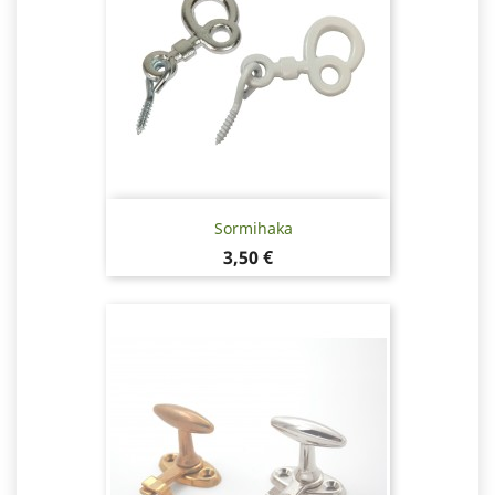
Sormihaka
Hinta
3,50 €