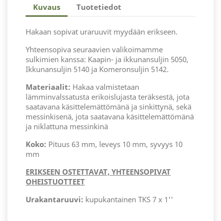
Kuvaus
Tuotetiedot
Hakaan sopivat uraruuvit myydään erikseen.
Yhteensopiva seuraavien valikoimamme
sulkimien kanssa: Kaapin- ja ikkunansuljin 5050,
Ikkunansuljin 5140 ja Komeronsuljin 5142.
Materiaalit:
Hakaa valmistetaan
lämminvalssatusta erikoislujasta teräksestä, jota
saatavana käsittelemättömänä ja sinkittynä, sekä
messinkisenä, jota saatavana käsittelemättömänä
ja niklattuna messinkinä
Koko:
Pituus 63 mm, leveys 10 mm, syvyys 10
mm
ERIKSEEN OSTETTAVAT, YHTEENSOPIVAT
OHEISTUOTTEET
Urakantaruuvi:
kupukantainen TKS 7 x 1''