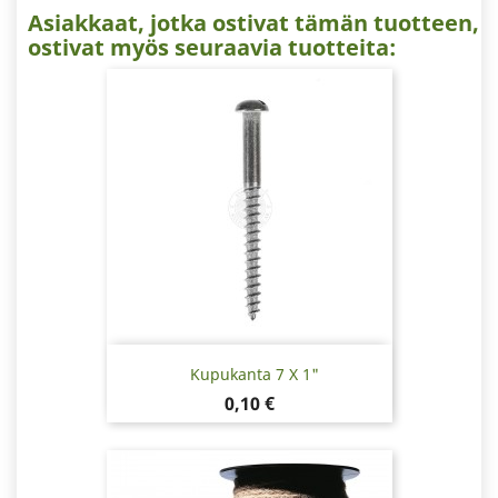
Asiakkaat, jotka ostivat tämän tuotteen,
ostivat myös seuraavia tuotteita:
Kupukanta 7 X 1"
Hinta
0,10 €