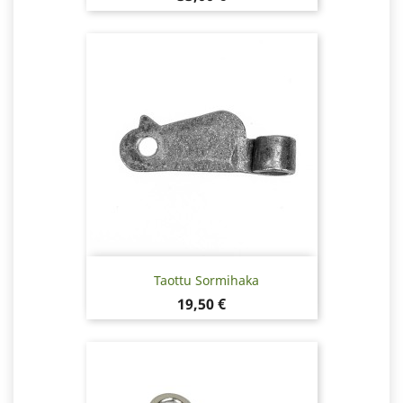
Taottu Sormihaka
Hinta
19,50 €