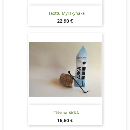
Taottu Myrskyhaka
Hinta
22,90 €
Ikkuna AKKA
Hinta
16,60 €