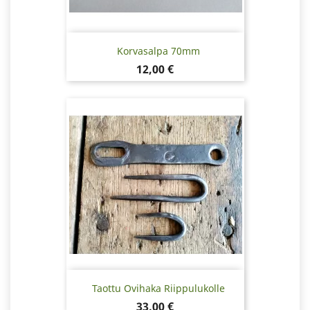
Korvasalpa 70mm
Hinta
12,00 €
Taottu Ovihaka Riippulukolle
Hinta
33,00 €