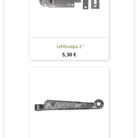
Lehtisalpa 2''
Hinta
5,30 €