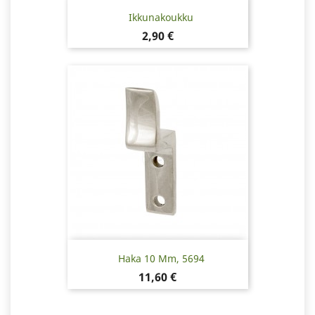
Ikkunakoukku
Hinta
2,90 €
Haka 10 Mm, 5694
Hinta
11,60 €