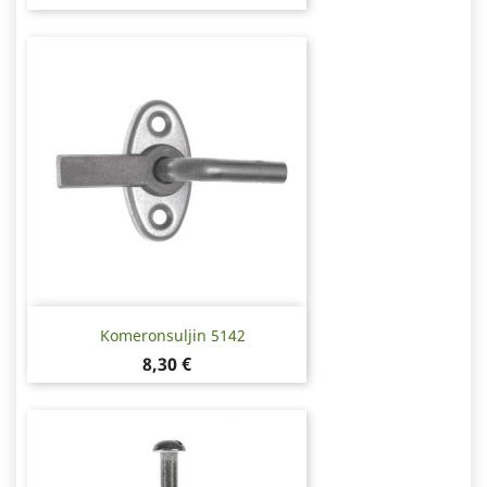
Komeronsuljin 5142
Hinta
8,30 €