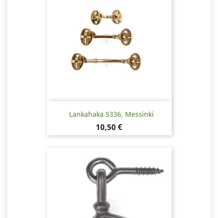
Lankahaka 5336, Messinki
Hinta
10,50 €