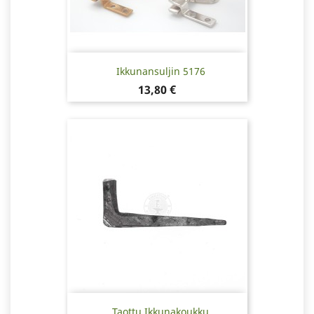
Ikkunansuljin 5176
Hinta
13,80 €
Taottu Ikkunakoukku