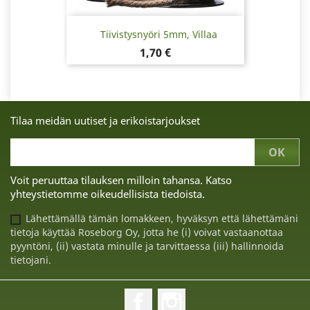
Tiivistysnyöri 5mm, Villaa
Hinta
1,70 €
Tilaa meidän uutiset ja erikoistarjoukset
Voit peruuttaa tilauksen milloin tahansa. Katso
yhteystietomme oikeudellisista tiedoista.
Lähettämällä tämän lomakkeen, hyväksyn että lähettämäni
tietoja käyttää Roseborg Oy, jotta he (i) voivat vastaanottaa
pyyntöni, (ii) vastata minulle ja tarvittaessa (iii) hallinnoida
tietojani.
Facebook
Instagram