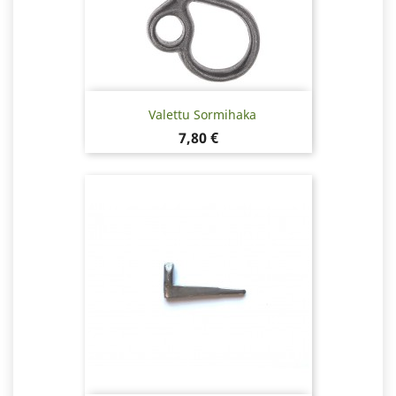
Valettu Sormihaka
Hinta
7,80 €