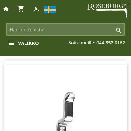
shopping_cart
home


Soita meille:
044 552 8162
VALIKKO