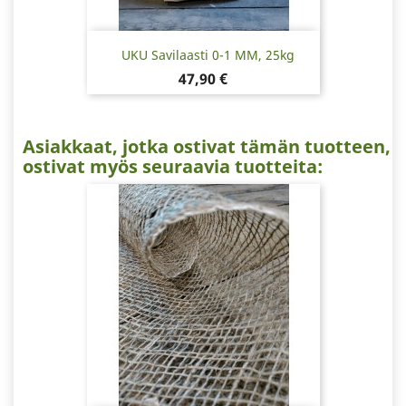
UKU Savilaasti 0-1 MM, 25kg
Hinta
47,90 €
Asiakkaat, jotka ostivat tämän tuotteen,
ostivat myös seuraavia tuotteita: