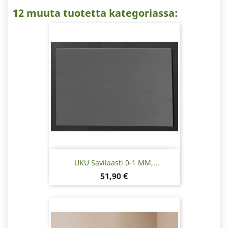
12 muuta tuotetta kategoriassa:
UKU Savilaasti 0-1 MM,...
Hinta
51,90 €