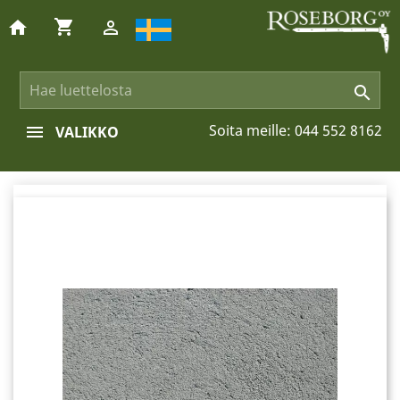
shopping_cart
home


Soita meille:
044 552 8162
VALIKKO