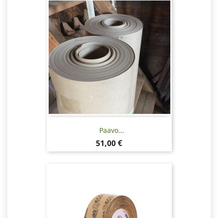
Paavo...
Hinta
51,00 €