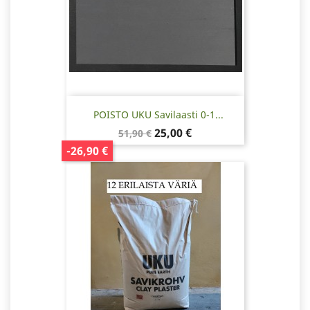
POISTO UKU Savilaasti 0-1...
Normaalihinta
Hinta
25,00 €
51,90 €
-26,90 €