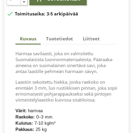

Toimitusaika:
3-5 arkipäivää
Kuvaus
Tuotetiedot
Liitteet
Harmaa savilaasti, joka on valmsitettu
Suomalaisista luonnonmateriaaleista. Pääraaka-
aineena on suomalainen sinertävä savi, joka
antaa laastille pehmeän harmaan sävyn.
Laastiin sekoitettu hiekka, jonka raekoko on
enintään 3 mm, luo rustiikkisen pinnan, joka sopii
erinomaisesti pohjarappaukseksi sekä pintojen
viimeistelylaastiksi kuivissa sisätiloissa.
Värit:
harmaa
Raekoko:
0–3 mm
Kulutus:
7-10 kg/m²
Pakkaus:
25 kg