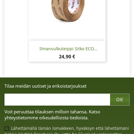
Ilmansulkuteippi Sitko ECO...
Hinta
24,90 €
Tilaa meidän uutiset ja erikoistarjoukset
Voit peruuttaa tilauksen milloin tahansa. Katso
yhteystietomme oikeudellisista tiedoista.
Lähettämällä tämän lomakkeen, hyväksyn että lähettämäni