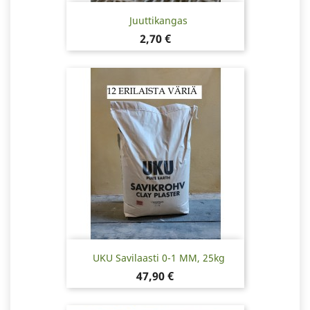
Juuttikangas
Hinta
2,70 €
UKU Savilaasti 0-1 MM, 25kg
Hinta
47,90 €