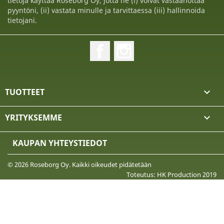
tietoja käyttää Roseborg Oy, jotta he (i) voivat vastaanottaa
pyyntöni, (ii) vastata minulle ja tarvittaessa (iii) hallinnoida
tietojani.
Facebook
Instagram
TUOTTEET

YRITYKSEMME

KAUPAN YHTEYSTIEDOT
© 2026 Roseborg Oy. Kaikki oikeudet pidätetään
Toteutus: HK Production 2019