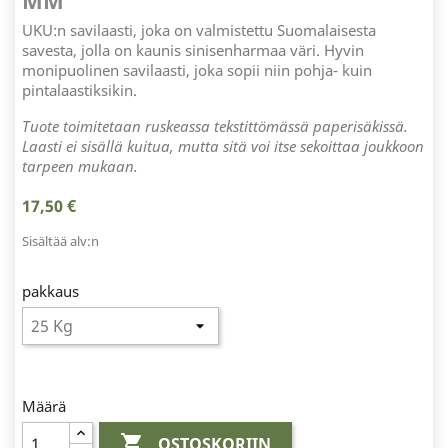
MM
UKU:n savilaasti, joka on valmistettu Suomalaisesta
savesta, jolla on kaunis sinisenharmaa väri. Hyvin
monipuolinen savilaasti, joka sopii niin pohja- kuin
pintalaastiksikin.
Tuote toimitetaan ruskeassa tekstittömässä paperisäkissä.
Laasti ei sisällä kuitua, mutta sitä voi itse sekoittaa joukkoon
tarpeen mukaan.
17,50 €
Sisältää alv:n
pakkaus
Määrä

OSTOSKORIIN