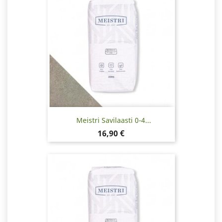
Meistri Savilaasti 0-4...
Hinta
16,90 €