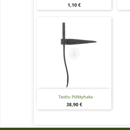
Hinta
1,10 €
Pikakatselu

Taottu Pölkkyhaka
Hinta
38,90 €