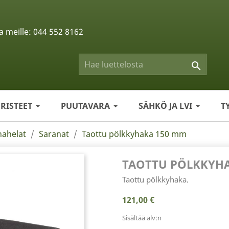
a meille:
044 552 8162

ERISTEET
PUUTAVARA
SÄHKÖ JA LVI
T
nahelat
Saranat
Taottu pölkkyhaka 150 mm
TAOTTU PÖLKKYHA
Taottu pölkkyhaka.
121,00 €
Sisältää alv:n