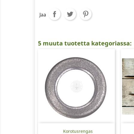
Jaa
5 muuta tuotetta kategoriassa:
Pikakatselu

Korotusrengas