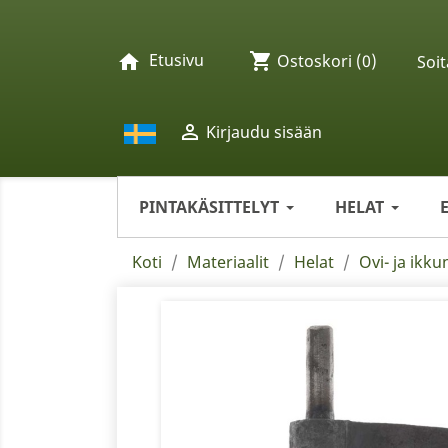
Etusivu
shopping_cart
home
Ostoskori
(0)
Soit

Kirjaudu sisään
PINTAKÄSITTELYT
HELAT
Koti
Materiaalit
Helat
Ovi- ja ikku