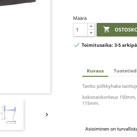
Määrä

OSTOSKO

Toimitusaika:
3-5 arkip
Kuvaus
Tuotetied
Taottu pölkkyhaka taottuj
kokonaiskorkeus 150mm, t
115mm.

Asioiminen on turvallista