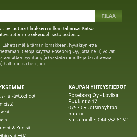
it peruuttaa tilauksen milloin tahansa. Katso
teystietomme oikeudellisista tiedoista.
Lähettämällä tämän lomakkeen, hyväksyn että
hettämäni tietoja käyttää Roseborg Oy, jotta he (i) voivat
staanottaa pyyntöni, (ii) vastata minulle ja tarvittaessa
ii) hallinnoida tietojani.
TYKSEMME
KAUPAN YHTEYSTIEDOT
Roseborg Oy - Loviisa
us- ja käyttöehdot
Ruukintie 17
 meistä
07970 Ruotsinpyhtää
tavat
Suomi
Soita meille:
044 552 8162
uoja
umat & Kurssit
ihin yhteyttä