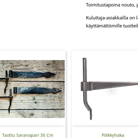
Toimitustapoina nouto, 
Kuluttaja-asiakkailla on
käyttämättömille tuotteil
Pikakatselu
Pikakatselu


Taottu Saranapari 30 Cm
Pölkkyhaka