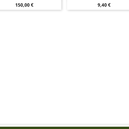
Hinta
Hinta
150,00 €
9,40 €