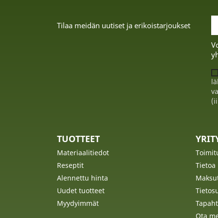
Tilaa meidän uutiset ja erikoistarjoukset
Vo
yh
lä
va
(i
TUOTTEET
YRI
Materiaalitiedot
Toimit
Reseptit
Tietoa
Alennettu hinta
Maksu
Uudet tuotteet
Tietos
Myydyimmät
Tapaht
Ota me