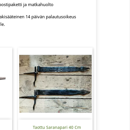
postipaketti ja matkahuolto
 lakisääteinen 14 päivän palautusoikeus
le.
Pikakatselu

Taottu Saranapari 40 Cm