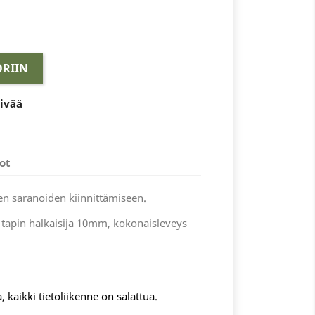
RIIN
äivää
ot
en saranoiden kiinnittämiseen.
apin halkaisija 10mm, kokonaisleveys
, kaikki tietoliikenne on salattua.