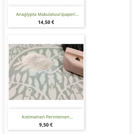
Anaglypta Makulatuuripaperi...
Hinta
14,50 €
Kotimainen Perinteinen...
Hinta
9,50 €