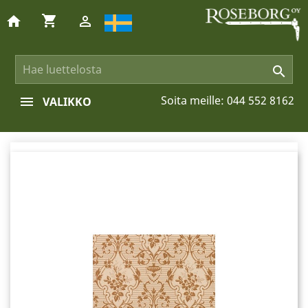
shopping_cart
home


Soita meille:
044 552 8162
VALIKKO