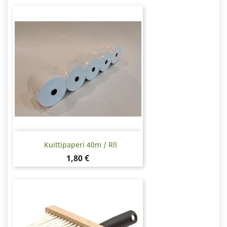
Kuittipaperi 40m / Rll
Hinta
1,80 €