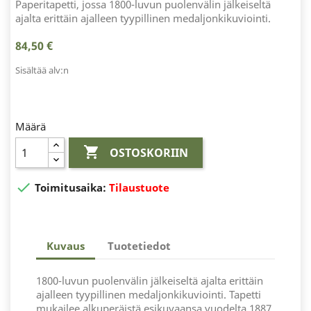
Paperitapetti, jossa 1800-luvun puolenvälin jälkeiseltä
ajalta erittäin ajalleen tyypillinen medaljonkikuviointi.
84,50 €
Sisältää alv:n
Määrä

OSTOSKORIIN

Toimitusaika:
Tilaustuote
Kuvaus
Tuotetiedot
1800-luvun puolenvälin jälkeiseltä ajalta erittäin
ajalleen tyypillinen medaljonkikuviointi. Tapetti
mukailee alkuperäistä esikuvaansa vuodelta 1887,