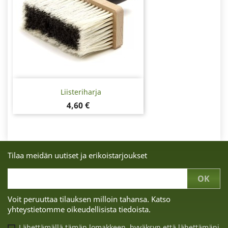
Liisteriharja
Hinta
4,60 €
Tilaa meidän uutiset ja erikoistarjoukset
Voit peruuttaa tilauksen milloin tahansa. Katso
yhteystietomme oikeudellisista tiedoista.
Lähettämällä tämän lomakkeen, hyväksyn että lähettämäni