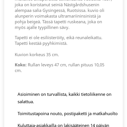
joka on koristanut seiniä Nästgårdshusenin
alempaa salia Gysingessä, Ruotsissa. kuvio oli
alunperin voimakasta ultramariininsinistä ja
pohja beigeä. Tässä tapetti ruskeana, joka on
myös ajalle tyypillinen sävy.
Tapetti ei ole esiliisteröity, eikä reunaleikattu.
Tapetti kestää pyyhkimistä.
Kuvion korkeus 35 cm.
Koko:
Rullan leveys 47 cm, rullan pituus 10,05
cm.
Asioiminen on turvallista, kaikki tietoliikenne on
salattua.
Toimitustapoina nouto, postipaketti ja matkahuolto
Kuluttaja-asiakkailla on lakisääteinen 14 päivän