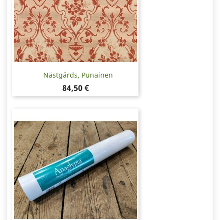
Nästgårds, Punainen
Hinta
84,50 €