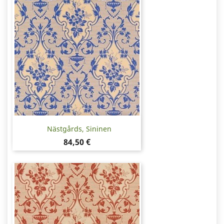
Nästgårds, Sininen
Hinta
84,50 €