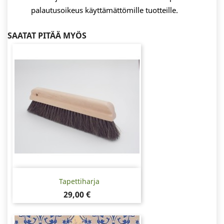
palautusoikeus käyttämättömille tuotteille.
SAATAT PITÄÄ MYÖS
Tapettiharja
Hinta
29,00 €