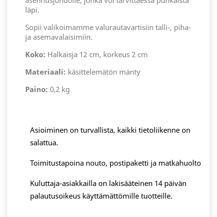
asennusjohdolle, jonka voi tarvittaessa puhkaista
läpi.
Sopii valikoimamme valurautavartisiin talli-, piha-
ja asemavalaisimiin.
Koko:
Halkaisja 12 cm, korkeus 2 cm
Materiaali:
käsittelemätön mänty
Paino:
0,2 kg
Asioiminen on turvallista, kaikki tietoliikenne on
salattua.
Toimitustapoina nouto, postipaketti ja matkahuolto
Kuluttaja-asiakkailla on lakisääteinen 14 päivän
palautusoikeus käyttämättömille tuotteille.