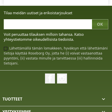
Tilaa meidän uutiset ja erikoistarjoukset
Voit peruuttaa tilauksen milloin tahansa. Katso
yhteystietomme oikeudellisista tiedoista.
Lähettämällä tämän lomakkeen, hyväksyn että lähettämäni
tietoja käyttää Roseborg Oy, jotta he (i) voivat vastaanottaa
pyyntöni, (ii) vastata minulle ja tarvittaessa (iii) hallinnoida
tietojani.
Facebook
Instagram
TUOTTEET

YRITYKSEMME