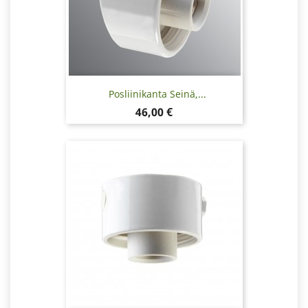
Posliinikanta Seinä,...
Hinta
46,00 €