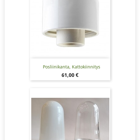
Posliinikanta, Kattokiinnitys
Hinta
61,00 €