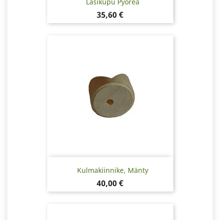
Lasikupu Pyöreä
Hinta
35,60 €
Kulmakiinnike, Mänty
Hinta
40,00 €