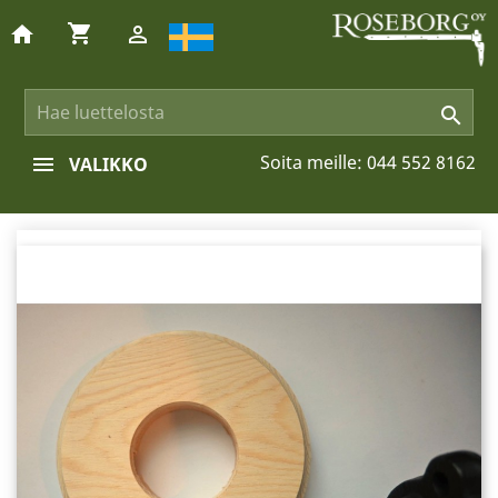
shopping_cart
home


Soita meille:
044 552 8162
VALIKKO