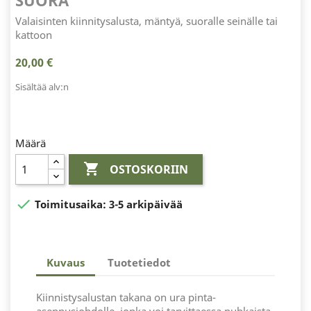
SUORA
Valaisinten kiinnitysalusta, mäntyä, suoralle seinälle tai
kattoon
20,00 €
Sisältää alv:n
Määrä

OSTOSKORIIN

Toimitusaika:
3-5 arkipäivää
Kuvaus
Tuotetiedot
Kiinnistysalustan takana on ura pinta-