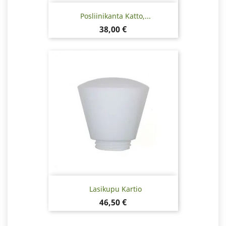
Posliinikanta Katto,...
Hinta
38,00 €
Lasikupu Kartio
Hinta
46,50 €