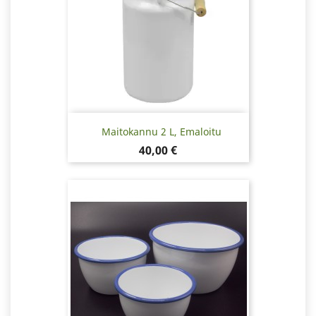
Maitokannu 2 L, Emaloitu
Hinta
40,00 €