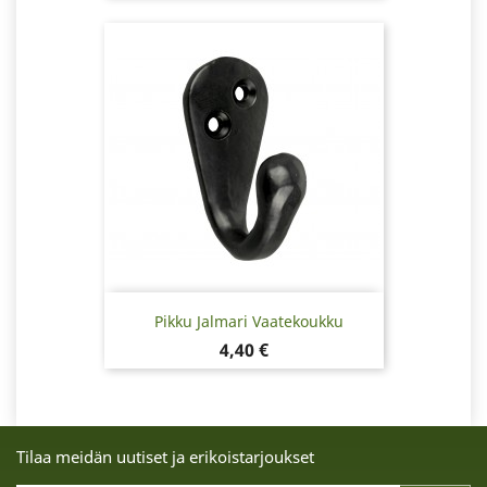
Pikku Jalmari Vaatekoukku
Hinta
4,40 €
Tilaa meidän uutiset ja erikoistarjoukset