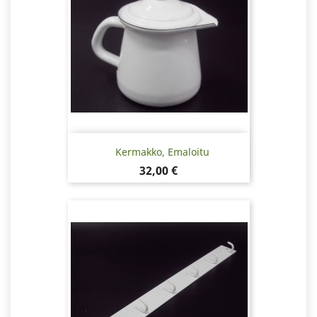
Kermakko, Emaloitu
Hinta
32,00 €