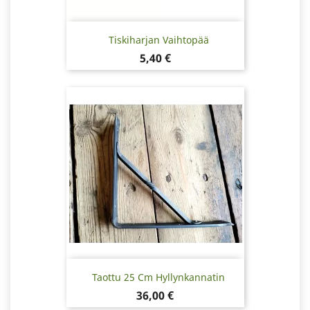
Tiskiharjan Vaihtopää
Hinta
5,40 €
Taottu 25 Cm Hyllynkannatin
Hinta
36,00 €