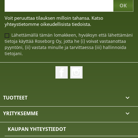
Voit peruuttaa tilauksen milloin tahansa. Katso
yhteystietomme oikeudellisista tiedoista.
Lähettämällä tämän lomakkeen, hyväksyn että lähettämäni
tietoja käyttää Roseborg Oy, jotta he (i) voivat vastaanottaa
pyyntöni, (ii) vastata minulle ja tarvittaessa (iii) hallinnoida
tietojani.
Facebook
Instagram
TUOTTEET

YRITYKSEMME

KAUPAN YHTEYSTIEDOT