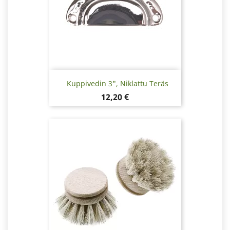
Kuppivedin 3", Niklattu Teräs
Hinta
12,20 €