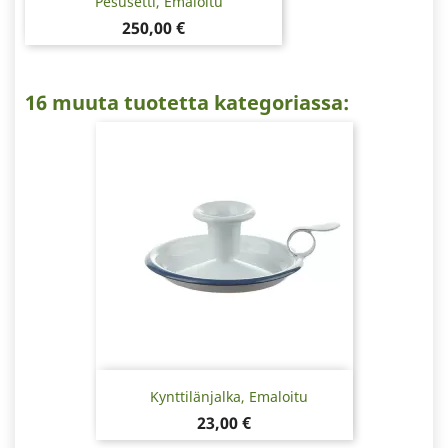
Pesusetti, Emaloitu
Hinta
250,00 €
16 muuta tuotetta kategoriassa:
Kynttilänjalka, Emaloitu
Hinta
23,00 €