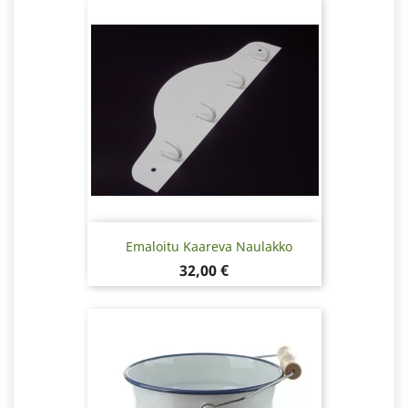
Emaloitu Kaareva Naulakko
Hinta
32,00 €