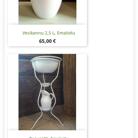
Vesikannu 2,5 L, Emaloitu
Hinta
65,00 €