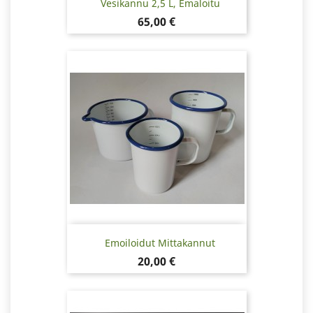
Vesikannu 2,5 L, Emaloitu
Hinta
65,00 €
Emoiloidut Mittakannut
Hinta
20,00 €