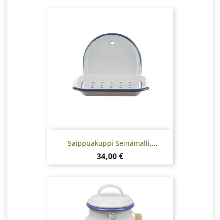
Saippuakuppi Seinämalli,...
Hinta
34,00 €