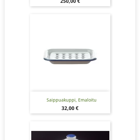
Hinta
250,00 €
Saippuakuppi, Emaloitu
Hinta
32,00 €