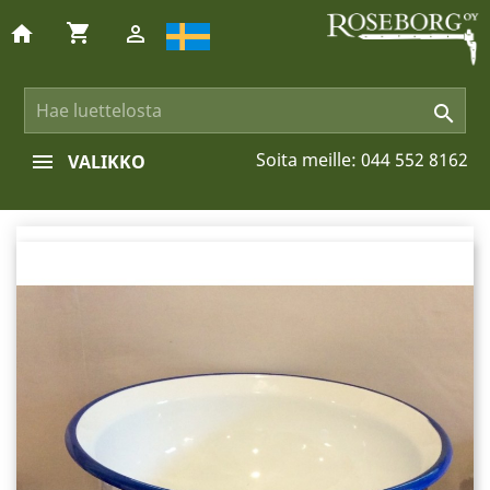
shopping_cart
home


Soita meille:
044 552 8162
VALIKKO