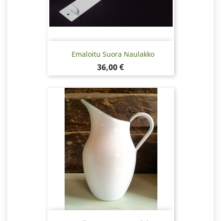
Emaloitu Suora Naulakko
Hinta
36,00 €