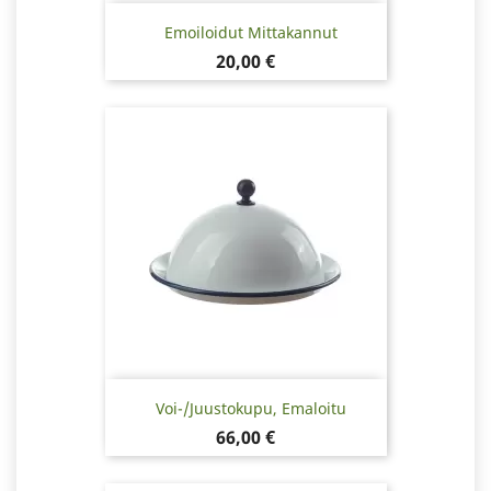
Emoiloidut Mittakannut
Hinta
20,00 €
Voi-/Juustokupu, Emaloitu
Hinta
66,00 €