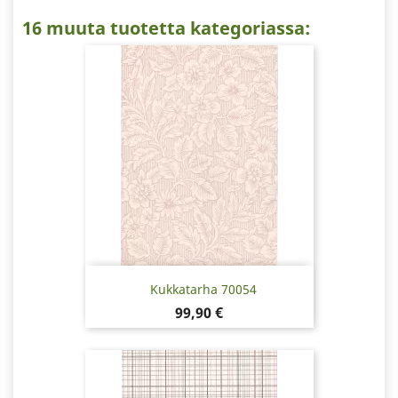
16 muuta tuotetta kategoriassa:
Kukkatarha 70054
Hinta
99,90 €