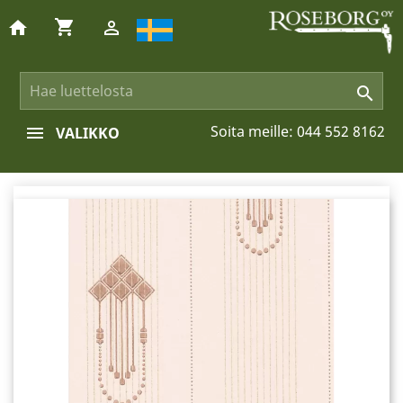
shopping_cart
home


Soita meille:
044 552 8162
VALIKKO