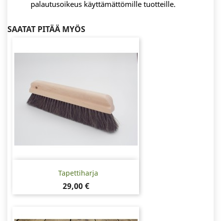
palautusoikeus käyttämättömille tuotteille.
SAATAT PITÄÄ MYÖS
Tapettiharja
Hinta
29,00 €