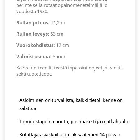
perinteisellä rotaatiopainomenetelmällä jo
vuodesta 1930.
Rullan pituus:
11,2 m
Rullan leveys:
53 cm
Vuorokohdistus:
12 cm
Valmistusmaa:
Suomi
Katso tuotteen liitteestä tapetointiohjeet ja -vinkit,
sekä tuotetiedot.
Asioiminen on turvallista, kaikki tietoliikenne on
salattua.
Toimitustapoina nouto, postipaketti ja matkahuolto
Kuluttaja-asiakkailla on lakisääteinen 14 päivän