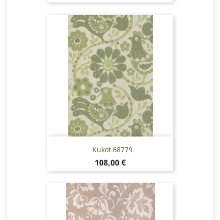
Kukot 68779
Hinta
108,00 €