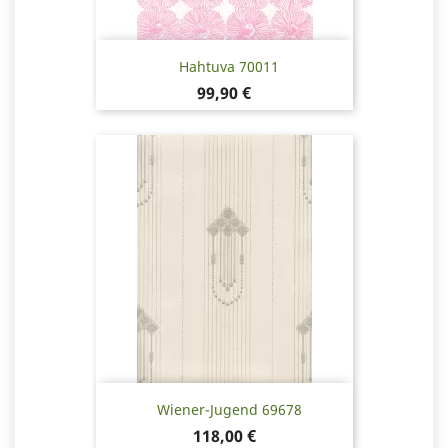
Hahtuva 70011
Hinta
99,90 €
Wiener-Jugend 69678
Hinta
118,00 €