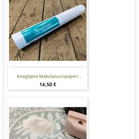
Anaglypta Makulatuuripaperi...
Hinta
14,50 €