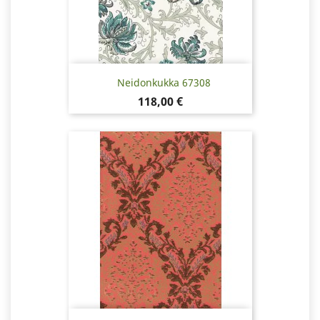
Neidonkukka 67308
Hinta
118,00 €