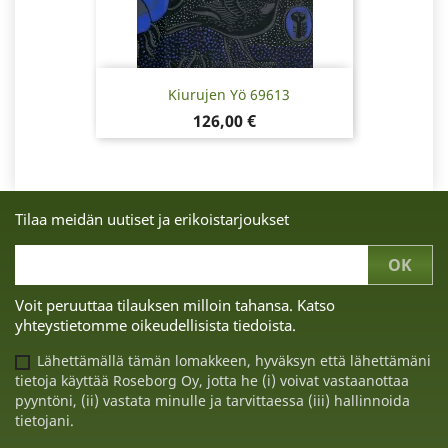
Kiurujen Yö 69613
Hinta
126,00 €
Tilaa meidän uutiset ja erikoistarjoukset
Voit peruuttaa tilauksen milloin tahansa. Katso
yhteystietomme oikeudellisista tiedoista.
Lähettämällä tämän lomakkeen, hyväksyn että lähettämäni
tietoja käyttää Roseborg Oy, jotta he (i) voivat vastaanottaa
pyyntöni, (ii) vastata minulle ja tarvittaessa (iii) hallinnoida
tietojani.