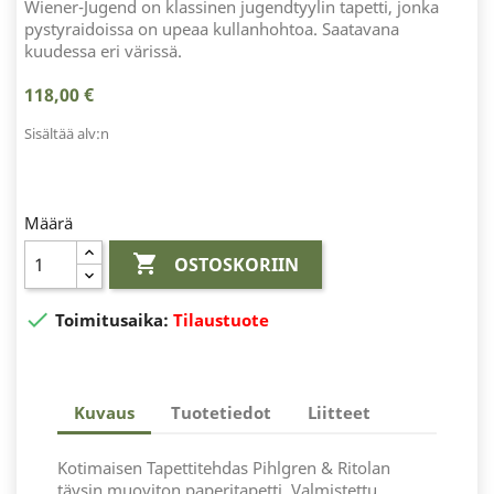
Wiener-Jugend on klassinen jugendtyylin tapetti, jonka
pystyraidoissa on upeaa kullanhohtoa. Saatavana
kuudessa eri värissä.
118,00 €
Sisältää alv:n
Määrä

OSTOSKORIIN

Toimitusaika:
Tilaustuote
Kuvaus
Tuotetiedot
Liitteet
Kotimaisen Tapettitehdas Pihlgren & Ritolan
täysin muoviton paperitapetti. Valmistettu