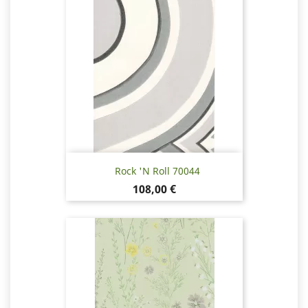
Rock 'N Roll 70044
Hinta
108,00 €