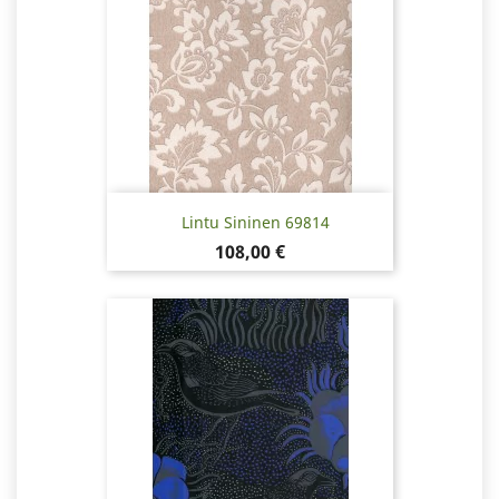
Lintu Sininen 69814
Hinta
108,00 €