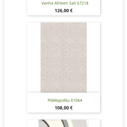
Vanha Ahteen Sali 67218
Hinta
126,00 €
Pölkkypolku 61064
Hinta
108,00 €