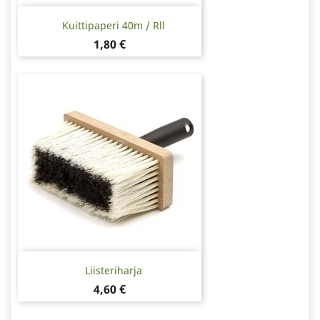
Kuittipaperi 40m / Rll
Hinta
1,80 €
Liisteriharja
Hinta
4,60 €