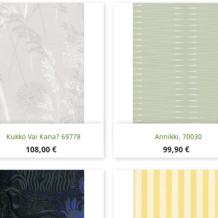
Snabbvy
Snabbvy


Kukko Vai Kana? 69778
Annikki, 70030
Pris
Pris
108,00 €
99,90 €