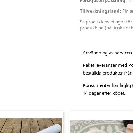
Förskjuten passning:
12
Tillverkningsland:
Finla
Se produktens bilagor för
produkblad (på finska och
Användning av servicen är
Paket leveranser med Po
beställda produkter från
Konsumenter har laglig t
14 dagar efter köpet.