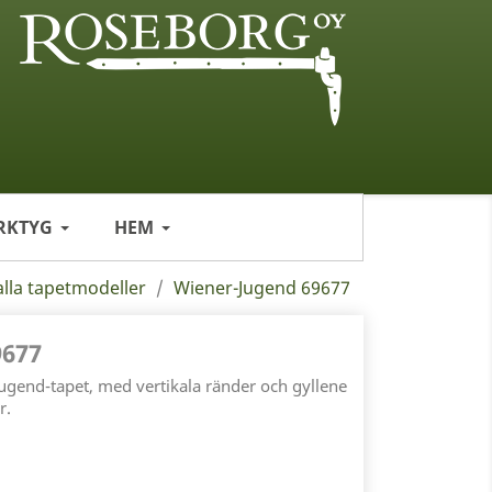
RKTYG
HEM
alla tapetmodeller
Wiener-Jugend 69677
677
jugend-tapet, med vertikala ränder och gyllene
r.