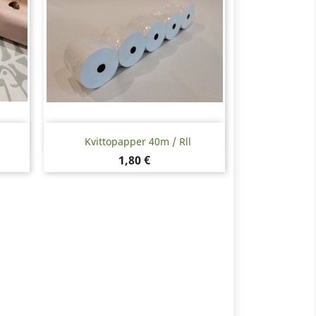
Snabbvy

Kvittopapper 40m / Rll
Pris
1,80 €