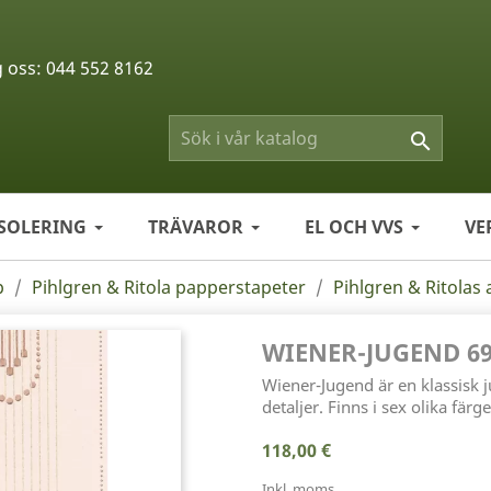
g oss:
044 552 8162

ISOLERING
TRÄVAROR
EL OCH VVS
VE
p
Pihlgren & Ritola papperstapeter
Pihlgren & Ritolas 
WIENER-JUGEND 69
Wiener-Jugend är en klassisk 
detaljer. Finns i sex olika färge
118,00 €
Inkl. moms