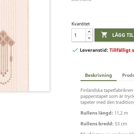
Kvantitet

LÄGG TI

Leveranstid:
Tillfälligt 
Beskrivning
Prod
Finländska tapetfabrikren 
papperstapet som är tryckt
tapeter med den tradition
Rullens längd:
11,2 m
Rullens bredd:
53 cm