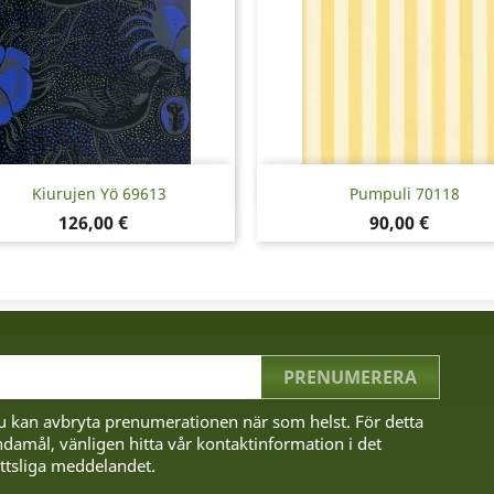
Snabbvy
Snabbvy


Kiurujen Yö 69613
Pumpuli 70118
Pris
Pris
126,00 €
90,00 €
u kan avbryta prenumerationen när som helst. För detta
damål, vänligen hitta vår kontaktinformation i det
ttsliga meddelandet.