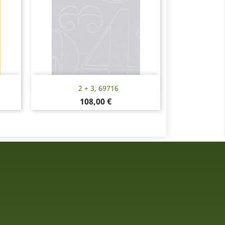
Snabbvy

2 + 3, 69716
Pris
108,00 €