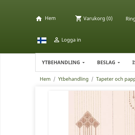
Hem
shopping_cart
home
Varukorg
(0)
Rin

Logga in
YTBEHANDLING
BESLAG
Hem
Ytbehandling
Tapeter och pap