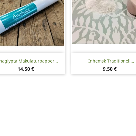
Snabbvy
Snabbvy


naglypta Makulaturpapper...
Inhemsk Traditionell...
Pris
Pris
14,50 €
9,50 €