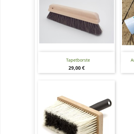
Snabbvy

Tapetborste
A
Pris
29,00 €