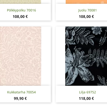
Snabbvy
Snabbvy


Pölkkypolku 70016
Juolu 70081
Pris
Pris
108,00 €
108,00 €
Snabbvy
Snabbvy


Kukkatarha 70054
Lilja 69752
Pris
Pris
99,90 €
118,00 €