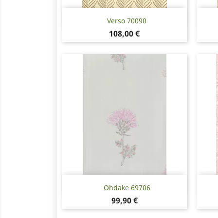
Snabbvy

Verso 70090
Pris
108,00 €
Snabbvy

Ohdake 69706
Pris
99,90 €