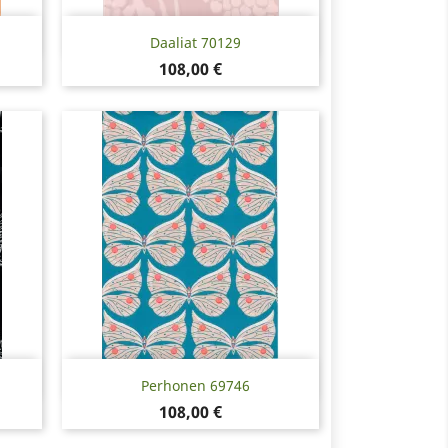
Snabbvy

Daaliat 70129
Pris
108,00 €
Snabbvy

Perhonen 69746
Pris
108,00 €