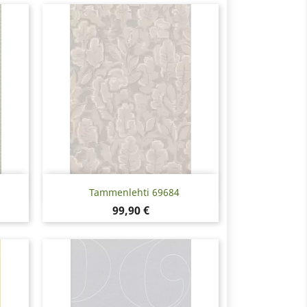
Snabbvy

Tammenlehti 69684
Pris
99,90 €