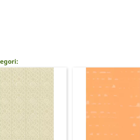
egori: