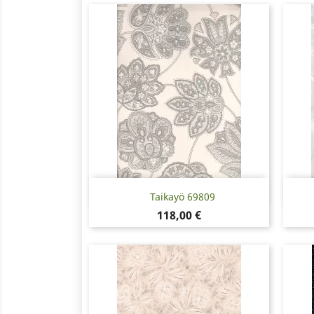
Snabbvy

Taikayö 69809
Pris
118,00 €