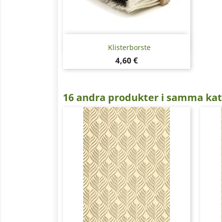
Snabbvy

Klisterborste
Pris
4,60 €
16 andra produkter i samma kat