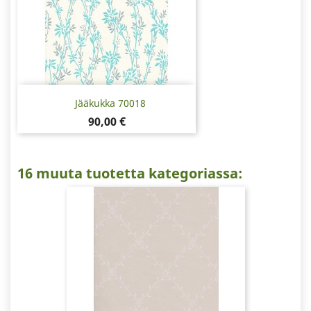
Jääkukka 70018
Hinta
90,00 €
16 muuta tuotetta kategoriassa: