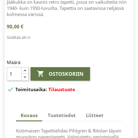
Jääkukka on kaunis retro tapetti, jossa on vaikutteita niin
1940- kuin 1950-luvuilta. Tapettia on saatavissa neljässä
kolmessa värissä.
90,00 €
Sisältää alv:n
Määrä

OSTOSKORIIN

Toimitusaika:
Tilaustuote
Kuvaus
Tuotetiedot
Liitteet
Kotimaisen Tapettiehdas Pihlgren & Ritolan täysin
muoviton paperitapetti. Valmistettu perinteisellä