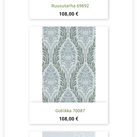
Ruusutarha 69692
Hinta
108,00 €
Gotiikka 70087
Hinta
108,00 €