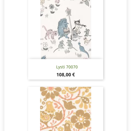
Lysti 70070
Hinta
108,00 €