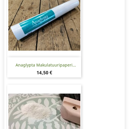
Anaglypta Makulatuuripaperi...
Hinta
14,50 €