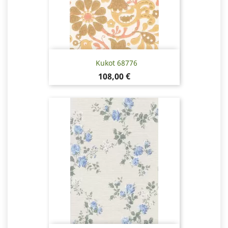
Kukot 68776
Hinta
108,00 €