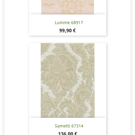
Lumme 68917
Hinta
99,90 €
Sametti 67314
Hinta
136,00 €