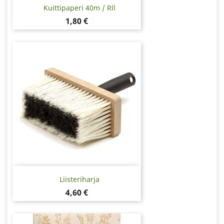
Kuittipaperi 40m / Rll
Hinta
1,80 €
Liisteriharja
Hinta
4,60 €