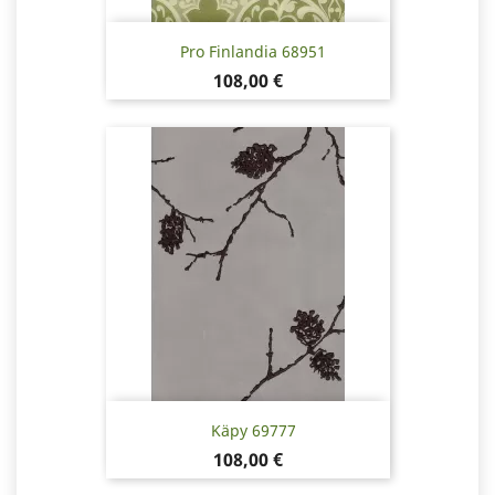
Pro Finlandia 68951
Hinta
108,00 €
Käpy 69777
Hinta
108,00 €