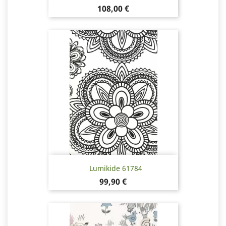
Hinta
108,00 €
Lumikide 61784
Hinta
99,90 €