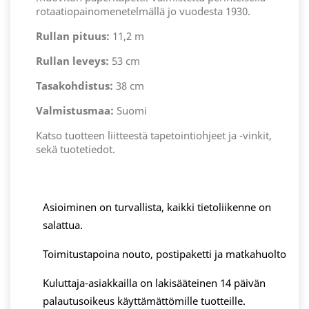
rotaatiopainomenetelmällä jo vuodesta 1930.
Rullan pituus:
11,2 m
Rullan leveys:
53 cm
Tasakohdistus:
38 cm
Valmistusmaa:
Suomi
Katso tuotteen liitteestä tapetointiohjeet ja -vinkit,
sekä tuotetiedot.
Asioiminen on turvallista, kaikki tietoliikenne on
salattua.
Toimitustapoina nouto, postipaketti ja matkahuolto
Kuluttaja-asiakkailla on lakisääteinen 14 päivän
palautusoikeus käyttämättömille tuotteille.