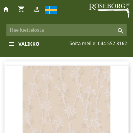
shopping_cart
home


Soita meille:
044 552 8162
VALIKKO