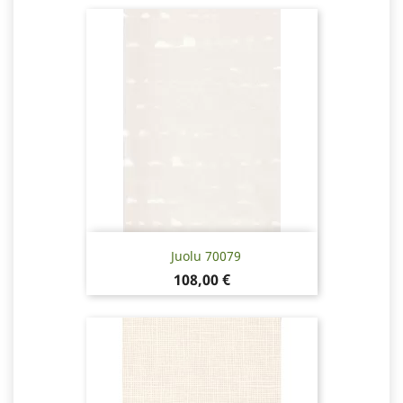
Juolu 70079
Hinta
108,00 €