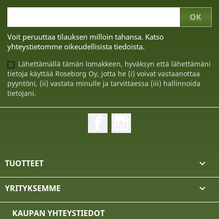
Voit peruuttaa tilauksen milloin tahansa. Katso
yhteystietomme oikeudellisista tiedoista.
Lähettämällä tämän lomakkeen, hyväksyn että lähettämäni
tietoja käyttää Roseborg Oy, jotta he (i) voivat vastaanottaa
pyyntöni, (ii) vastata minulle ja tarvittaessa (iii) hallinnoida
tietojani.
Facebook
Instagram
TUOTTEET

YRITYKSEMME

KAUPAN YHTEYSTIEDOT