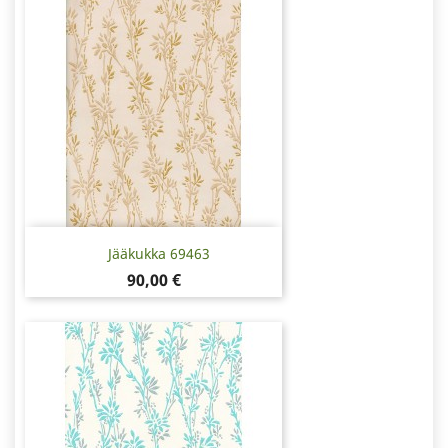
Jääkukka 69463
Hinta
90,00 €