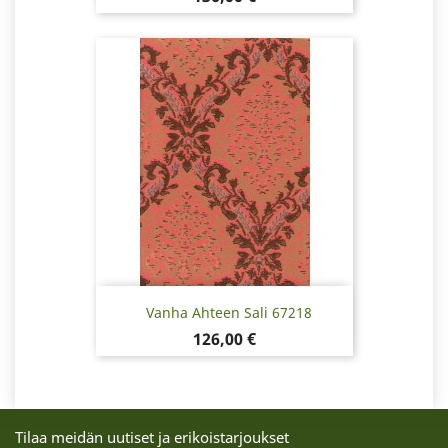
Vanha Ahteen Sali 67218
Hinta
126,00 €
Tilaa meidän uutiset ja erikoistarjoukset