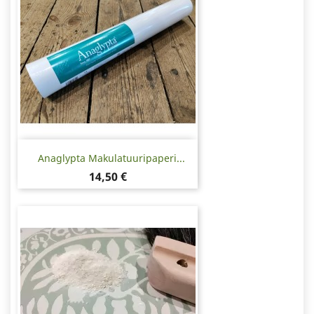
Anaglypta Makulatuuripaperi...
Hinta
14,50 €