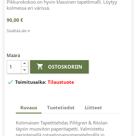
Pikkurokokoo on hyvin klassinen tapettimalli. Löytyy
kolmessa eri värissä.
90,00 €
Sisältää alv:n
Määrä

OSTOSKORIIN

Toimitusaika:
Tilaustuote
Kuvaus
Tuotetiedot
Liitteet
Kotimaisen Tapettitehdas Pihlgren & Ritolan
täysin muoviton paperitapetti. Valmistettu
perinteisellä rotaatiopainomenetelmällä jo