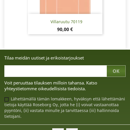
Villaruutu 70119
Hinta
90,00 €
Tilaa meidän uutiset ja erikoistarjoukset
Voit peruuttaa tilauksen milloin tahansa. Katso
yhteystietomme oikeudellisista tiedoista.
Lähettämällä tämän lomakkeen, hyväksyn että lähettämäni
tietoja käyttää Roseborg Oy, jotta he (i) voivat vastaanottaa
pyyntöni, (ii) vastata minulle ja tarvittaessa (iii) hallinnoida
tietojani.