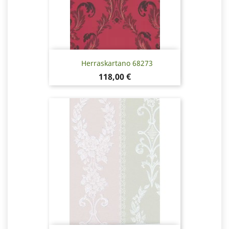
Herraskartano 68273
Hinta
118,00 €