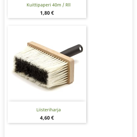
Kuittipaperi 40m / Rll
Hinta
1,80 €
Liisteriharja
Hinta
4,60 €