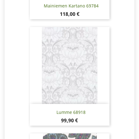
Mainiemen Kartano 69784
Hinta
118,00 €
Lumme 68918
Hinta
99,90 €