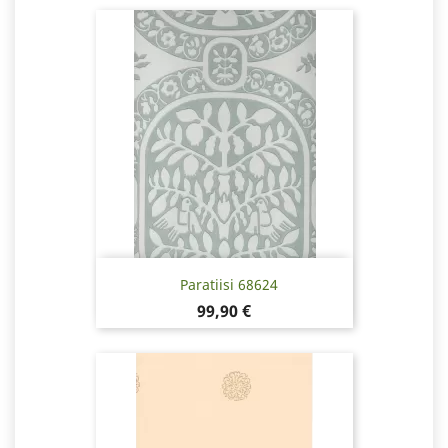
Paratiisi 68624
Hinta
99,90 €