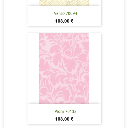
Verso 70094
Hinta
108,00 €
Pioni 70133
Hinta
108,00 €