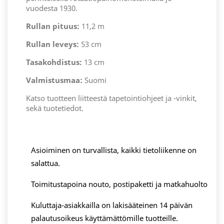
vuodesta 1930.
Rullan pituus:
11,2 m
Rullan leveys:
53 cm
Tasakohdistus:
13 cm
Valmistusmaa:
Suomi
Katso tuotteen liitteestä tapetointiohjeet ja -vinkit,
sekä tuotetiedot.
Asioiminen on turvallista, kaikki tietoliikenne on
salattua.
Toimitustapoina nouto, postipaketti ja matkahuolto
Kuluttaja-asiakkailla on lakisääteinen 14 päivän
palautusoikeus käyttämättömille tuotteille.