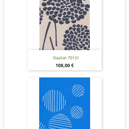
Daaliat 70131
Hinta
108,00 €