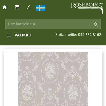
shopping_cart
home


Soita meille:
044 552 8162
VALIKKO