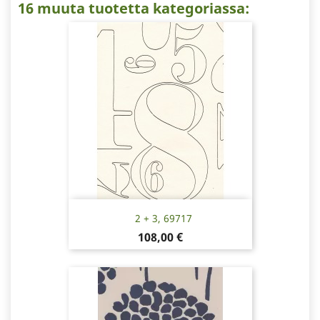
16 muuta tuotetta kategoriassa:
2 + 3, 69717
Hinta
108,00 €