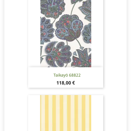
Taikayö 68822
Hinta
118,00 €