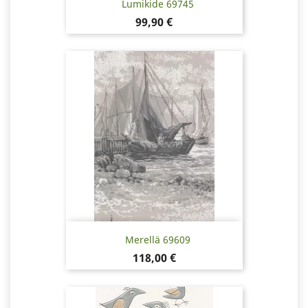
Lumikide 69745
Hinta
99,90 €
Merellä 69609
Hinta
118,00 €