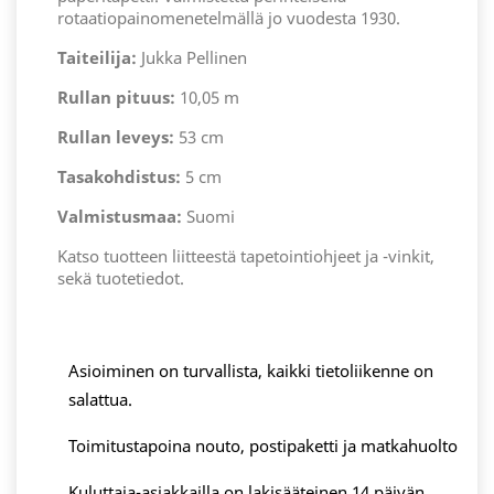
rotaatiopainomenetelmällä jo vuodesta 1930.
Taiteilija:
Jukka Pellinen
Rullan pituus:
10,05 m
Rullan leveys:
53 cm
Tasakohdistus:
5 cm
Valmistusmaa:
Suomi
Katso tuotteen liitteestä tapetointiohjeet ja -vinkit,
sekä tuotetiedot.
Asioiminen on turvallista, kaikki tietoliikenne on
salattua.
Toimitustapoina nouto, postipaketti ja matkahuolto
Kuluttaja-asiakkailla on lakisääteinen 14 päivän