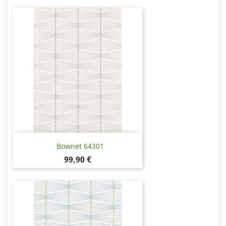
Bownet 64301
Hinta
99,90 €