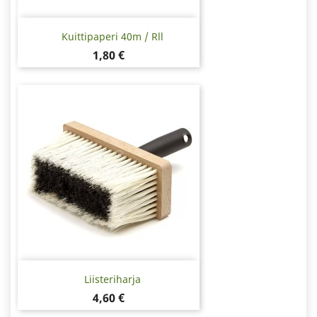
Kuittipaperi 40m / Rll
Hinta
1,80 €
Liisteriharja
Hinta
4,60 €