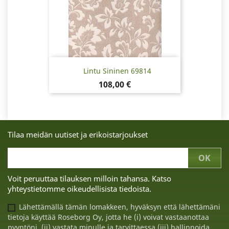
Lintu Sininen 69814
Hinta
108,00 €
Tilaa meidän uutiset ja erikoistarjoukset
Voit peruuttaa tilauksen milloin tahansa. Katso
yhteystietomme oikeudellisista tiedoista.
Lähettämällä tämän lomakkeen, hyväksyn että lähettämäni
tietoja käyttää Roseborg Oy, jotta he (i) voivat vastaanottaa
pyyntöni, (ii) vastata minulle ja tarvittaessa (iii) hallinnoida