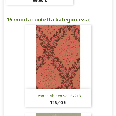
Hinta
99,90 €
16 muuta tuotetta kategoriassa:
Vanha Ahteen Sali 67218
Hinta
126,00 €