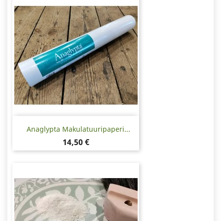
Anaglypta Makulatuuripaperi...
Hinta
14,50 €