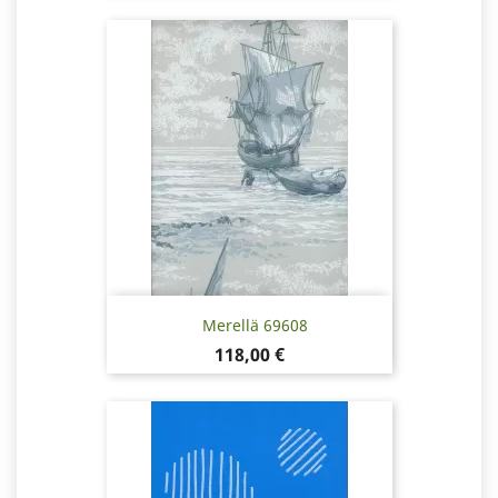
Merellä 69608
Hinta
118,00 €