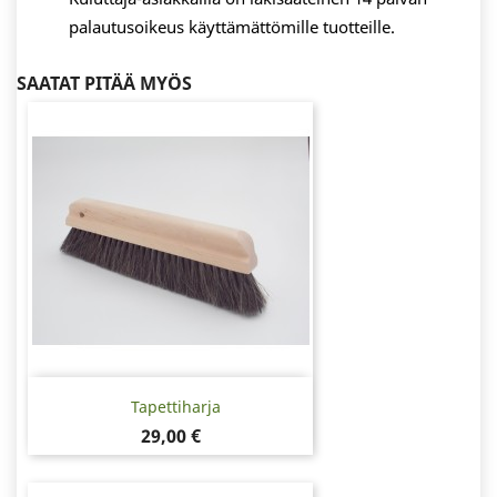
palautusoikeus käyttämättömille tuotteille.
SAATAT PITÄÄ MYÖS
Tapettiharja
Hinta
29,00 €