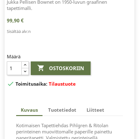
Jukka Pellisen Bownet on 1950-luvun graafinen
tapettimalli.
99,90 €
Sisältää alv:n
Määrä

OSTOSKORIIN

Toimitusaika:
Tilaustuote
Kuvaus
Tuotetiedot
Liitteet
Kotimaisen Tapettiehdas Pihlgren & Ritolan
perinteinen muovittomalle paperille painettu
paperitapetti. Valmistettu perinteisellä