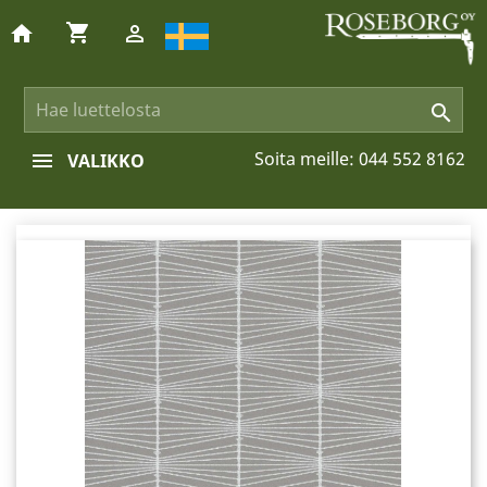
shopping_cart
home


Soita meille:
044 552 8162
VALIKKO