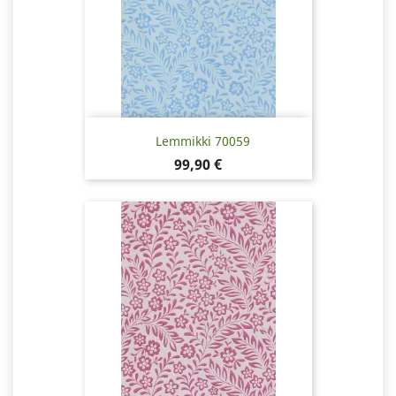
Lemmikki 70059
Hinta
99,90 €