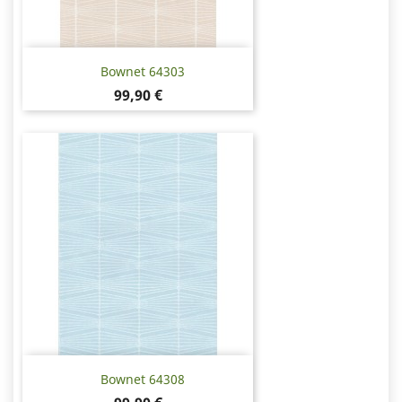
Bownet 64303
Hinta
99,90 €
Bownet 64308