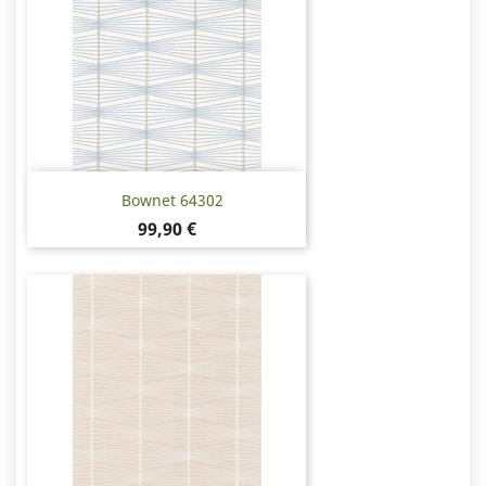
Bownet 64302
Hinta
99,90 €