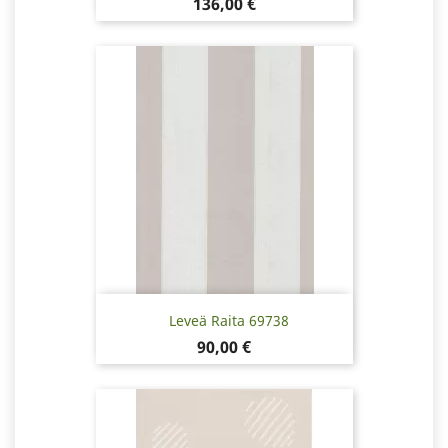
Hinta
136,00 €
Leveä Raita 69738
Hinta
90,00 €