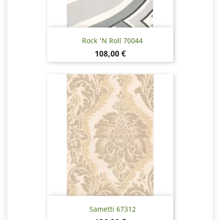
Rock 'N Roll 70044
Hinta
108,00 €
Sametti 67312