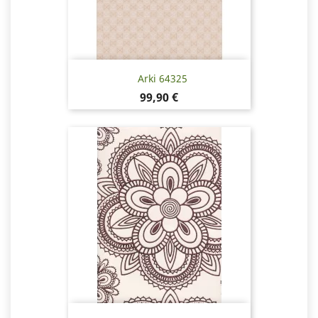
Arki 64325
Hinta
99,90 €