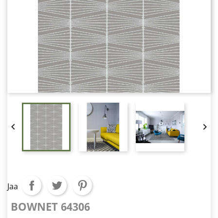


Jaa
BOWNET 64306