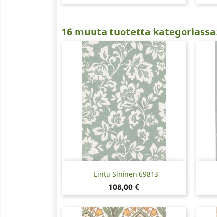
16 muuta tuotetta kategoriassa
Pikakatselu

Lintu Sininen 69813
Hinta
108,00 €