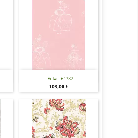
Pikakatselu

1
Enkeli 64737
Hinta
108,00 €