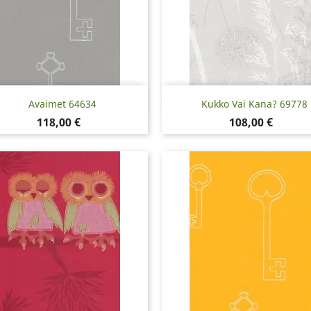
Pikakatselu
Pikakatselu


Avaimet 64634
Kukko Vai Kana? 69778
Hinta
Hinta
118,00 €
108,00 €