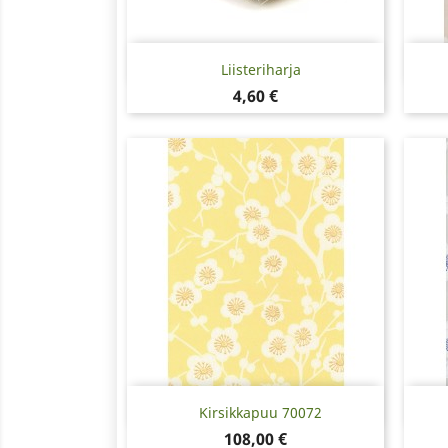
Pikakatselu

Liisteriharja
Hinta
4,60 €
Pikakatselu

Kirsikkapuu 70072
Hinta
108,00 €