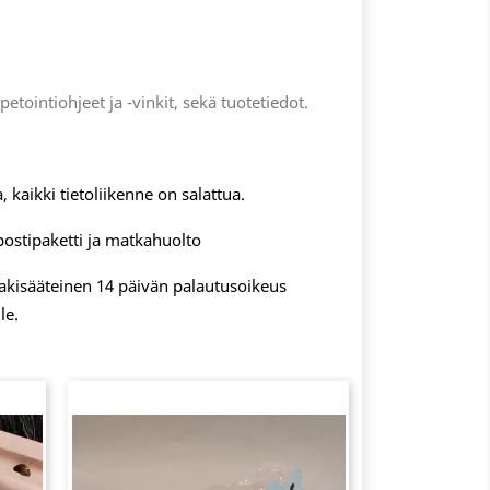
apetointiohjeet ja -vinkit, sekä tuotetiedot.
, kaikki tietoliikenne on salattua.
postipaketti ja matkahuolto
 lakisääteinen 14 päivän palautusoikeus
le.