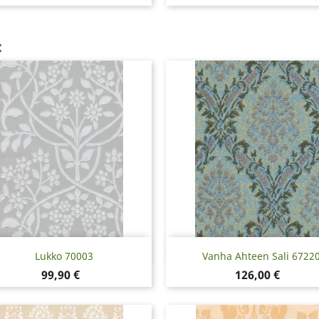
:
Pikakatselu
Pikakatselu


Lukko 70003
Vanha Ahteen Sali 6722
Hinta
Hinta
99,90 €
126,00 €