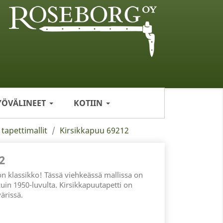
YÖVÄLINEET
KOTIIN
 tapettimallit
Kirsikkapuu 69212
2
on klassikko! Tässä viehkeässä mallissa on
 kuin 1950-luvulta. Kirsikkapuutapetti on
ärissä.