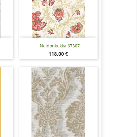
Pikakatselu

Neidonkukka 67307
Hinta
118,00 €