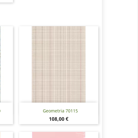
Pikakatselu

0
Geometria 70115
Hinta
108,00 €