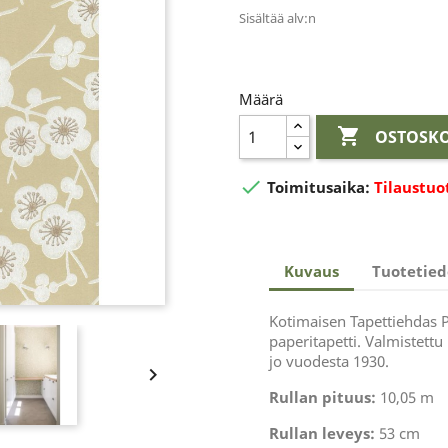
Sisältää alv:n
Määrä

OSTOSKO

Toimitusaika:
Tilaustuo
Kuvaus
Tuotetied
Kotimaisen Tapettiehdas P
paperitapetti. Valmistettu
jo vuodesta 1930.

Rullan pituus:
10,05 m
Rullan leveys:
53 cm