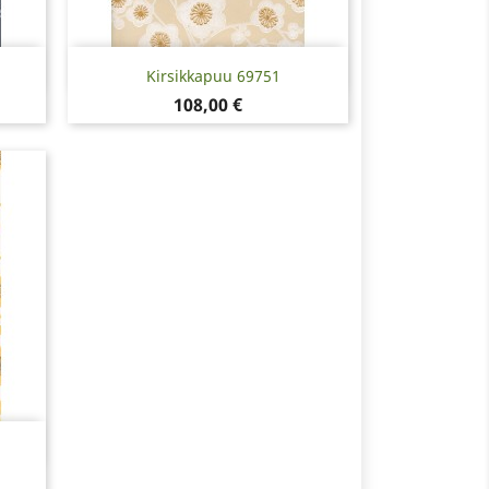
Pikakatselu

Kirsikkapuu 69751
Hinta
108,00 €