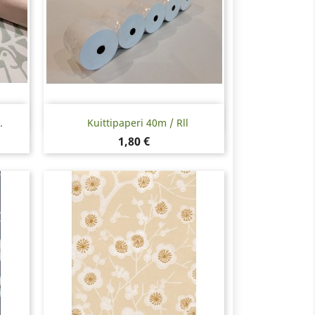
Pikakatselu

.
Kuittipaperi 40m / Rll
Hinta
1,80 €