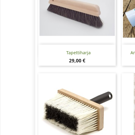
Pikakatselu

Tapettiharja
An
Hinta
29,00 €