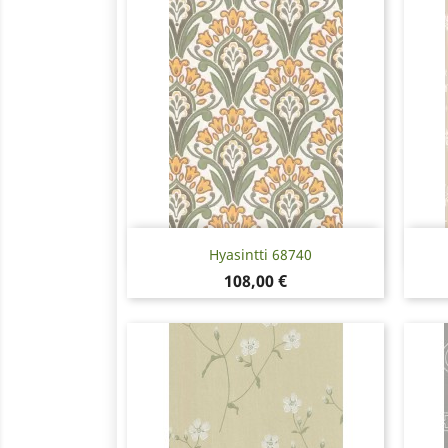
Pikakatselu

Hyasintti 68740
Hinta
108,00 €