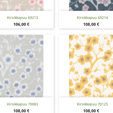
Pikakatselu
Pikakatselu


Kirsikkapuu 69213
Kirsikkapuu 69214
Hinta
Hinta
106,00 €
108,00 €
Pikakatselu
Pikakatselu


Kirsikkapuu 70083
Kirsikkapuu 70125
Hinta
Hinta
108,00 €
108,00 €