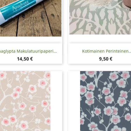
Pikakatselu
Pikakatselu


aglypta Makulatuuripaperi...
Kotimainen Perinteinen..
Hinta
Hinta
14,50 €
9,50 €