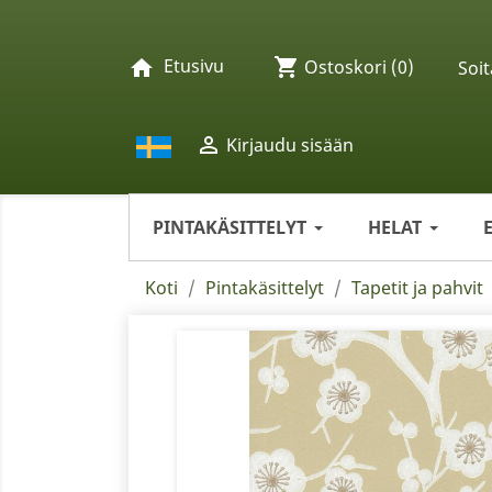
Etusivu
shopping_cart
home
Ostoskori
(0)
Soit

Kirjaudu sisään
PINTAKÄSITTELYT
HELAT
Koti
Pintakäsittelyt
Tapetit ja pahvit