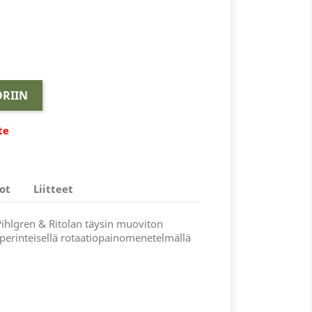
RIIN
te
ot
Liitteet
ihlgren & Ritolan täysin muoviton
 perinteisellä rotaatiopainomenetelmällä