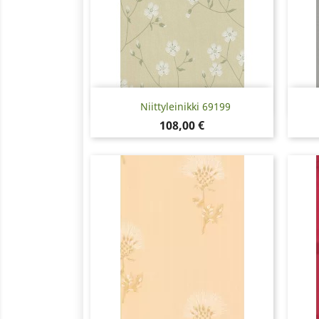
Pikakatselu

Niittyleinikki 69199
Hinta
108,00 €