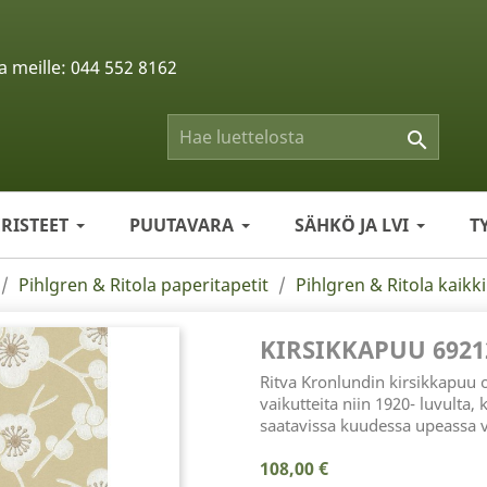
a meille:
044 552 8162

ERISTEET
PUUTAVARA
SÄHKÖ JA LVI
T
Pihlgren & Ritola paperitapetit
Pihlgren & Ritola kaikki
KIRSIKKAPUU 6921
Ritva Kronlundin kirsikkapuu 
vaikutteita niin 1920- luvulta,
saatavissa kuudessa upeassa v
108,00 €