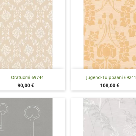
Pikakatselu
Pikakatselu


Oratuomi 69744
Jugend-Tulppaani 6924
Hinta
Hinta
90,00 €
108,00 €