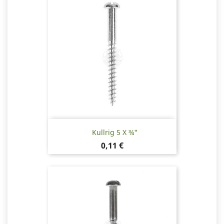
Kullrig 5 X ¾"
Pris
0,11 €