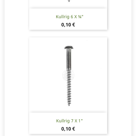
Kullrig 6 X ¾"
Pris
0,10 €
Kullrig 7 X 1"
Pris
0,10 €