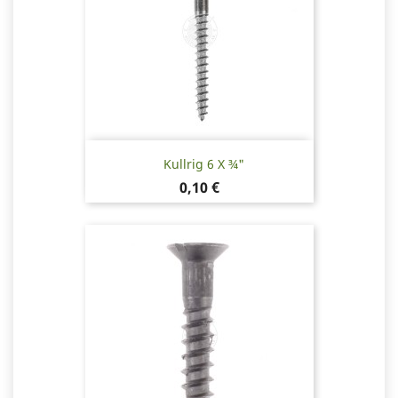
Kullrig 6 X ¾"
Pris
0,10 €