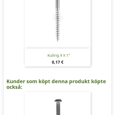
Kullrig 9 X 1"
Pris
0,17 €
Kunder som köpt denna produkt köpte
också: