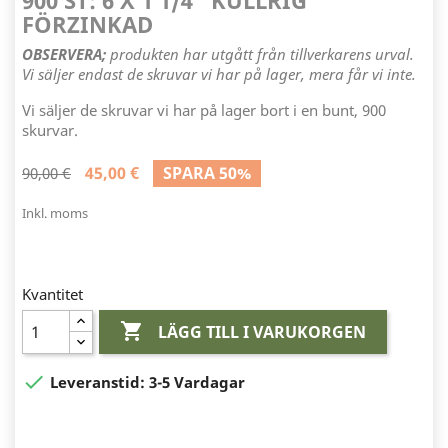
900 ST: 6 X 1 1/4" KULLRIG
FÖRZINKAD
OBSERVERA;
produkten har utgått från tillverkarens urval.
Vi säljer endast de skruvar vi har på lager, mera får vi inte.
Vi säljer de skruvar vi har på lager bort i en bunt, 900
skurvar.
45,00 €
SPARA 50%
90,00 €
Inkl. moms
Kvantitet

LÄGG TILL I VARUKORGEN

Leveranstid:
3-5 Vardagar