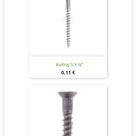
Kullrig 5 X ¾"
Pris
0,11 €