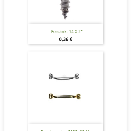
Försänkt 14 X 2"
Pris
0,36 €