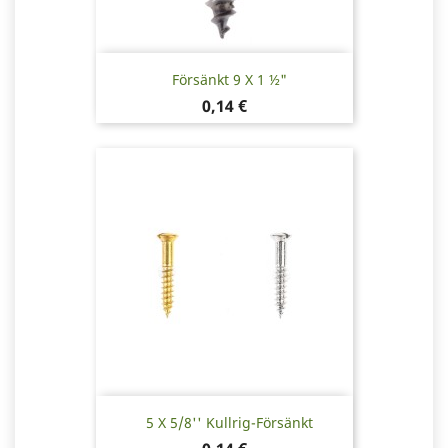
Försänkt 9 X 1 ½"
Pris
0,14 €
5 X 5/8'' Kullrig-Försänkt