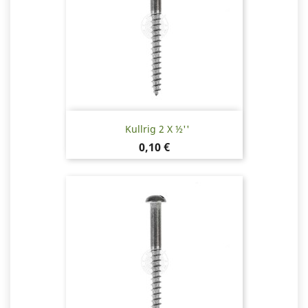
Kullrig 2 X ½''
Pris
0,10 €