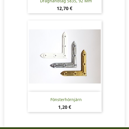
Draghandtag 5835, 92 Mm
Pris
12,70 €
Fönsterhörnjärn
Pris
1,20 €