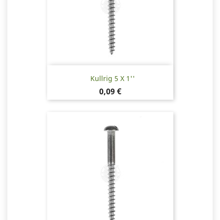
Kullrig 5 X 1''
Pris
0,09 €