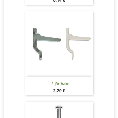
Pris
0,14 €
Stjärthake
Pris
2,20 €