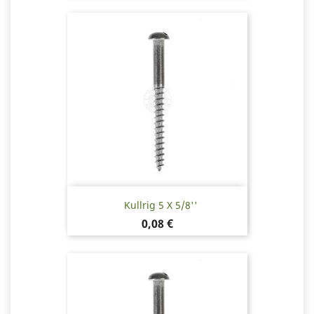
Kullrig 5 X 5/8''
Pris
0,08 €