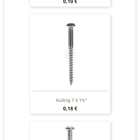
Pris
0,10 €
Kullrig 7 X 1½"
Pris
0,18 €