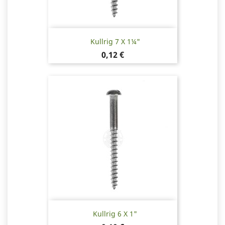
Kullrig 7 X 1¼"
Pris
0,12 €
Kullrig 6 X 1"