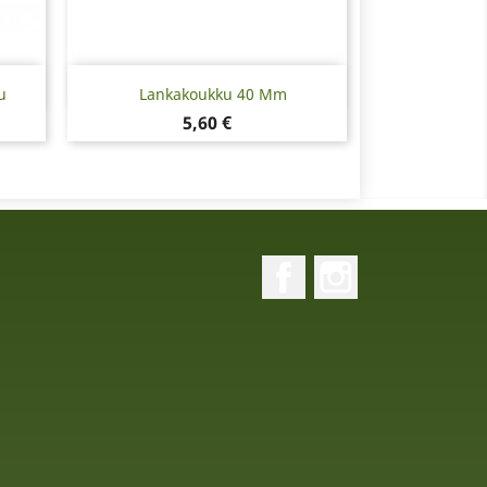
Pikakatselu

u
Lankakoukku 40 Mm
Hinta
5,60 €
Facebook
Instagram