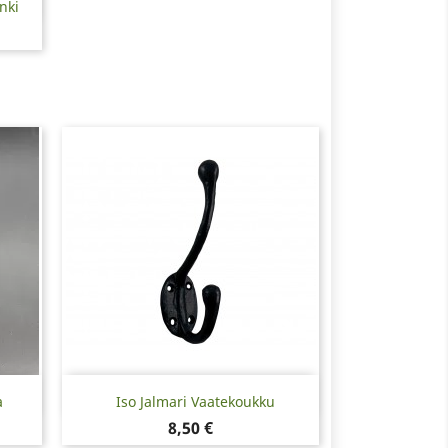
nki
Pikakatselu

a
Iso Jalmari Vaatekoukku
Hinta
8,50 €