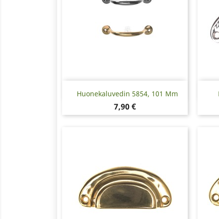
Pikakatselu

Huonekaluvedin 5854, 101 Mm
Hinta
7,90 €