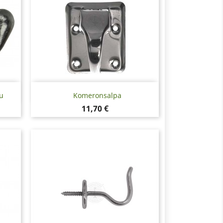
Pikakatselu

u
Komeronsalpa
Hinta
11,70 €