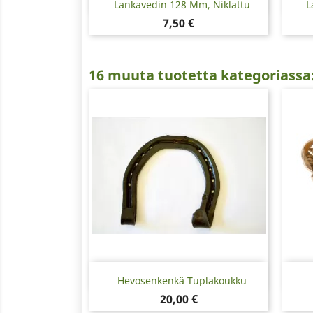
Pikakatselu

Lankavedin 128 Mm, Niklattu
L
Hinta
7,50 €
16 muuta tuotetta kategoriassa
Pikakatselu

Hevosenkenkä Tuplakoukku
Hinta
20,00 €