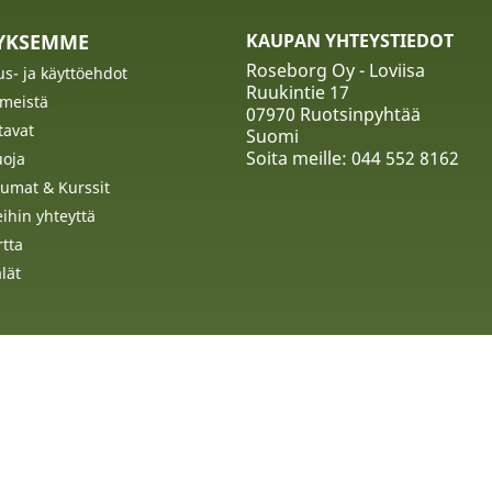
TYKSEMME
KAUPAN YHTEYSTIEDOT
Roseborg Oy - Loviisa
us- ja käyttöehdot
Ruukintie 17
 meistä
07970 Ruotsinpyhtää
tavat
Suomi
Soita meille:
044 552 8162
uoja
umat & Kurssit
ihin yhteyttä
rtta
lät