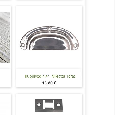
Pikakatselu

Kuppivedin 4", Niklattu Teräs
Hinta
13,80 €