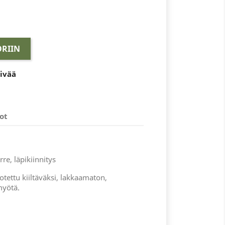
RIIN
äivää
ot
re, läpikiinnitys
lotettu kiiltäväksi, lakkaamaton,
myötä.