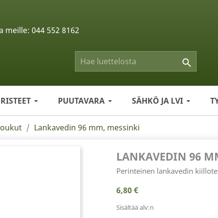
a meille:
044 552 8162

ERISTEET
PUUTAVARA
SÄHKÖ JA LVI
T
koukut
Lankavedin 96 mm, messinki
LANKAVEDIN 96 M
Perinteinen lankavedin kiillo
6,80 €
Sisältää alv:n