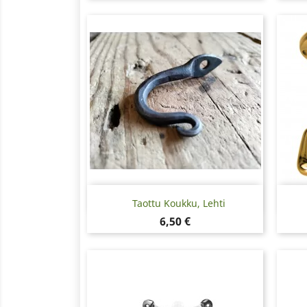
Pikakatselu

Taottu Koukku, Lehti
Hinta
6,50 €