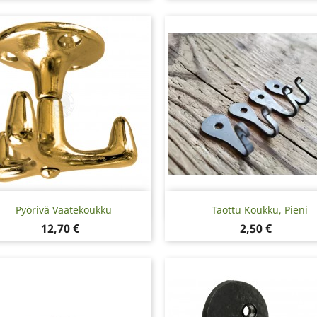
Pikakatselu
Pikakatselu


Pyörivä Vaatekoukku
Taottu Koukku, Pieni
Hinta
Hinta
12,70 €
2,50 €