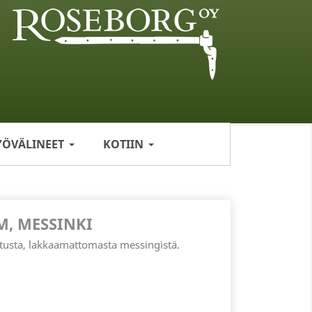
YÖVÄLINEET
KOTIIN
M, MESSINKI
tetusta, lakkaamattomasta messingistä.