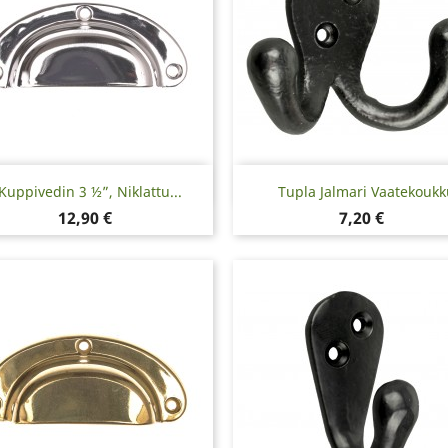
Pikakatselu
Pikakatselu


Kuppivedin 3 ½”, Niklattu...
Tupla Jalmari Vaatekoukk
Hinta
Hinta
12,90 €
7,20 €