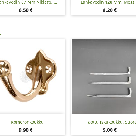
Pikakatselu
Pikakatselu


ankavedin 87 Mm Niklattu,...
Lankavedin 128 Mm, Messi
Hinta
Hinta
6,50 €
8,20 €
:
Pikakatselu
Pikakatselu


Komeronkoukku
Taottu Iskukoukku, Suor
Hinta
Hinta
9,90 €
5,00 €