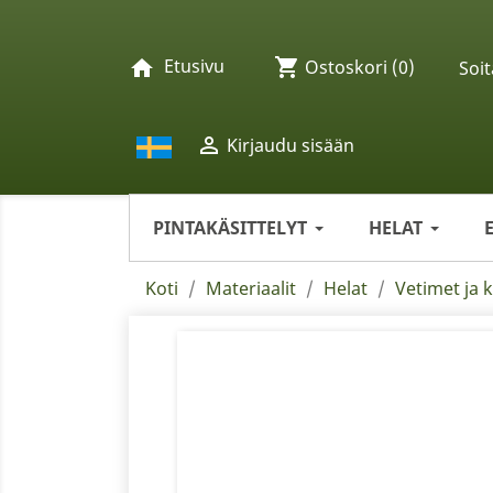
Etusivu
shopping_cart
home
Ostoskori
(0)
Soit

Kirjaudu sisään
PINTAKÄSITTELYT
HELAT
Koti
Materiaalit
Helat
Vetimet ja 