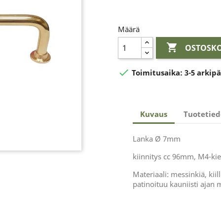
Määrä

OSTOSKO

Toimitusaika:
3-5 arkip
Kuvaus
Tuotetied
Lanka Ø 7mm
kiinnitys cc 96mm, M4-kier
Materiaali: messinkiä, kiil
patinoituu kauniisti ajan 