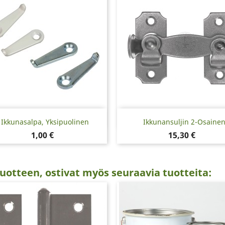
Pikakatselu
Pikakatselu


Ikkunasalpa, Yksipuolinen
Ikkunansuljin 2-Osaine
Hinta
Hinta
1,00 €
15,30 €
uotteen, ostivat myös seuraavia tuotteita: