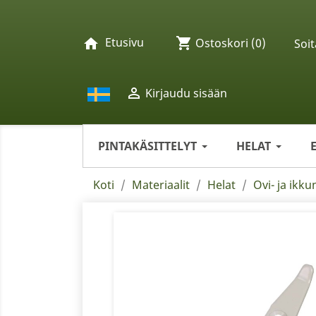
Etusivu
shopping_cart
home
Ostoskori
(0)
Soit

Kirjaudu sisään
PINTAKÄSITTELYT
HELAT
Koti
Materiaalit
Helat
Ovi- ja ikku