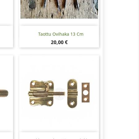
Pikakatselu

Taottu Ovihaka 13 Cm
Hinta
20,00 €
Pikakatselu