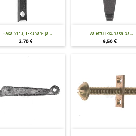
Pikakatselu
Pikakatselu


Haka 5143, Ikkunan- Ja...
Valettu Ikkunasalpa...
Hinta
Hinta
2,70 €
9,50 €
Pikakatselu
Pikakatselu