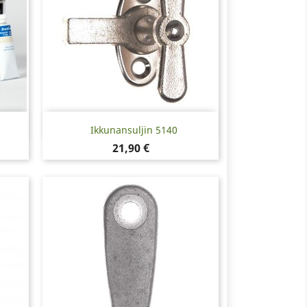
Pikakatselu

Ikkunansuljin 5140
Hinta
21,90 €