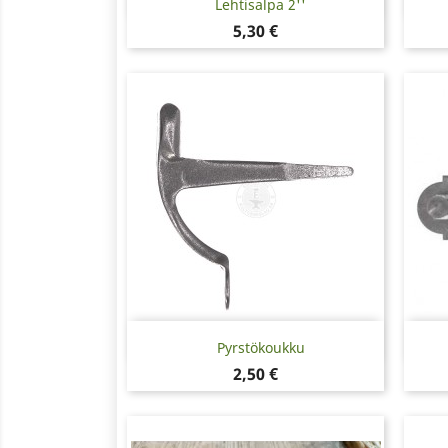

Lehtisalpa 2''
Hinta
5,30 €
Pikakatselu

Pyrstökoukku
Hinta
2,50 €