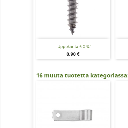
Pikakatselu

Uppokanta 6 X ¾"
Hinta
0,90 €
16 muuta tuotetta kategoriassa