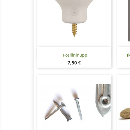
Pikakatselu

Posliininuppi
I
Hinta
7,50 €