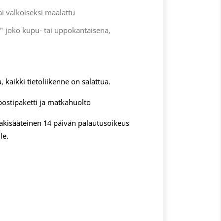
ai valkoiseksi maalattu
" joko kupu- tai uppokantaisena,
, kaikki tietoliikenne on salattua.
postipaketti ja matkahuolto
 lakisääteinen 14 päivän palautusoikeus
le.