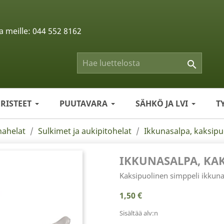
a meille:
044 552 8162

ERISTEET
PUUTAVARA
SÄHKÖ JA LVI
T
nahelat
Sulkimet ja aukipitohelat
Ikkunasalpa, kaksipu
IKKUNASALPA, KA
Kaksipuolinen simppeli ikkuna
1,50 €
Sisältää alv:n