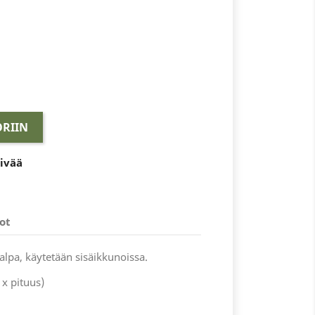
RIIN
äivää
ot
alpa, käytetään sisäikkunoissa.
x pituus)