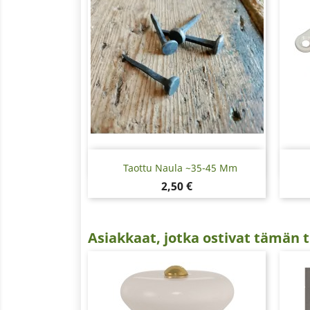
Pikakatselu

Taottu Naula ~35-45 Mm
Hinta
2,50 €
Asiakkaat, jotka ostivat tämän t