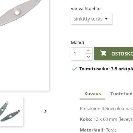
värivaihtoehto
Määrä

OSTOSKO

Toimitusaika:
3-5 arkip
Kuvaus
Tuotetied
Pintakiinnitteinen ikkunas

Koko:
12 x 60 mm (leveys 
Materiaali:
Teräs