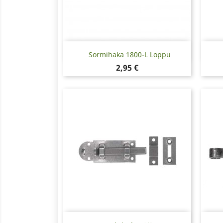
Pikakatselu

Sormihaka 1800-L Loppu
Hinta
2,95 €
Pikakatselu