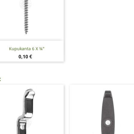
Pikakatselu

Kupukanta 6 X ¾"
Hinta
0,10 €
: