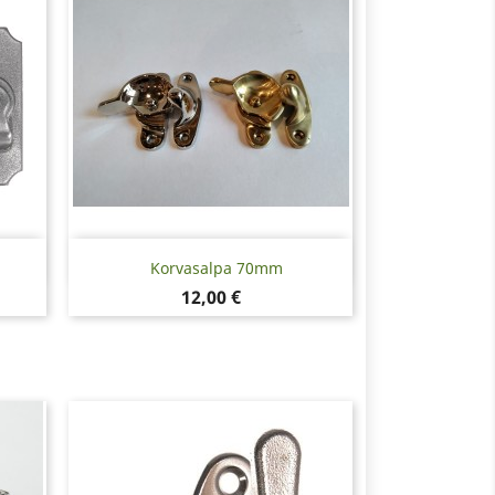
Pikakatselu

n
Korvasalpa 70mm
Hinta
12,00 €