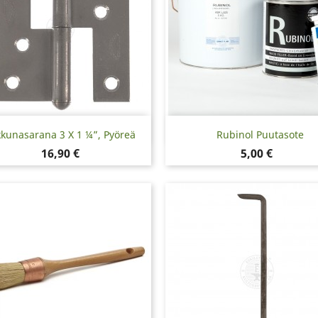
Pikakatselu
Pikakatselu


kkunasarana 3 X 1 ¼”, Pyöreä
Rubinol Puutasote
Hinta
Hinta
16,90 €
5,00 €