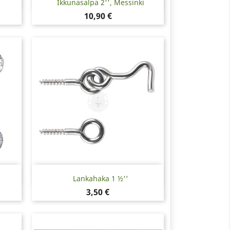

Ikkunasalpa 2'', Messinki
Hinta
10,90 €
Pikakatselu

Lankahaka 1 ½''
Hinta
3,50 €