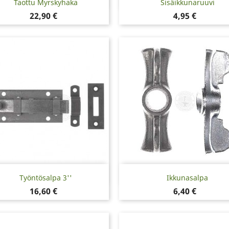


Taottu Myrskyhaka
Sisäikkunaruuvi
Hinta
Hinta
22,90 €
4,95 €
Pikakatselu
Pikakatselu


Työntösalpa 3''
Ikkunasalpa
Hinta
Hinta
16,60 €
6,40 €