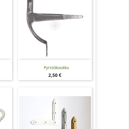
Pikakatselu

Pyrstökoukku
Hinta
2,50 €