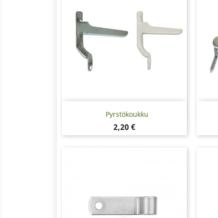
Pikakatselu

Pyrstökoukku
Hinta
2,20 €