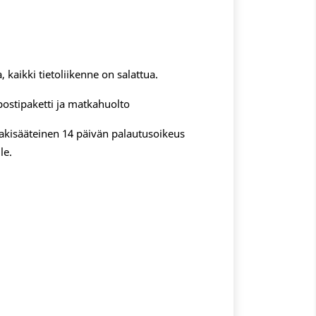
, kaikki tietoliikenne on salattua.
postipaketti ja matkahuolto
 lakisääteinen 14 päivän palautusoikeus
le.