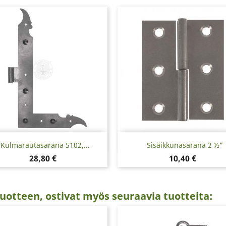
Pikakatselu
Pikakatselu


Kulmarautasarana 5102,...
Sisäikkunasarana 2 ½”
Hinta
Hinta
28,80 €
10,40 €
uotteen, ostivat myös seuraavia tuotteita: