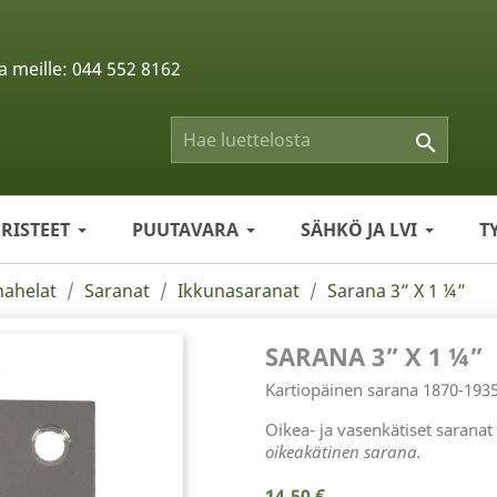
a meille:
044 552 8162

ERISTEET
PUUTAVARA
SÄHKÖ JA LVI
T
nahelat
Saranat
Ikkunasaranat
Sarana 3” X 1 ¼”
SARANA 3” X 1 ¼”
Kartiopäinen sarana 1870-1935
Oikea- ja vasenkätiset sarana
oikeakätinen sarana.
14,50 €