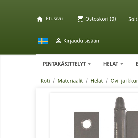
Etusivu
shopping_cart
home
Ostoskori
(0)
Soit

Kirjaudu sisään
PINTAKÄSITTELYT
HELAT
Koti
Materiaalit
Helat
Ovi- ja ikku