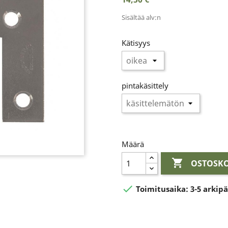
Sisältää alv:n
Kätisyys
pintakäsittely
Määrä

OSTOSKO

Toimitusaika:
3-5 arkip