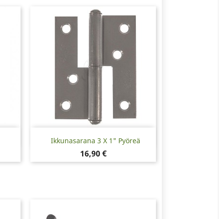
Pikakatselu

Ikkunasarana 3 X 1" Pyöreä
Hinta
16,90 €