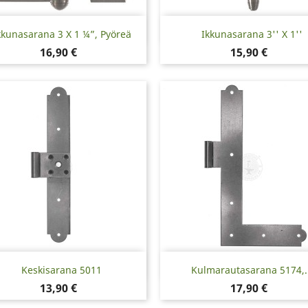
Pikakatselu
Pikakatselu


kkunasarana 3 X 1 ¼”, Pyöreä
Ikkunasarana 3'' X 1''
Hinta
Hinta
16,90 €
15,90 €
Pikakatselu
Pikakatselu


Keskisarana 5011
Kulmarautasarana 5174,..
Hinta
Hinta
13,90 €
17,90 €