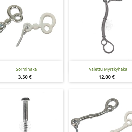
Pikakatselu
Pikakatselu


Sormihaka
Valettu Myrskyhaka
Hinta
Hinta
3,50 €
12,00 €