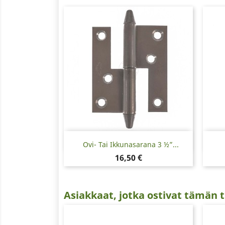
Pikakatselu

Ovi- Tai Ikkunasarana 3 ½”...
Hinta
16,50 €
Asiakkaat, jotka ostivat tämän t