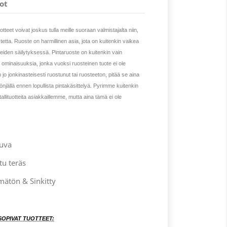
ot
tteet voivat joskus tulla meille suoraan valmistajalta niin,
stetta. Ruoste on harmillinen asia, jota on kuitenkin vaikea
tteiden säilytyksessä. Pintaruoste on kuitenkin vain
n ominaisuuksia, jonka vuoksi ruosteinen tuote ei ole
n jo jonkinasteisesti ruostunut tai ruosteeton, pitää se aina
önjällä ennen lopullista pintakäsittelyä. Pyrimme kuitenkin
llituotteita asiakkaillemme, mutta aina tämä ei ole
kuva
u teräs
mätön & Sinkitty
SOPIVAT TUOTTEET: