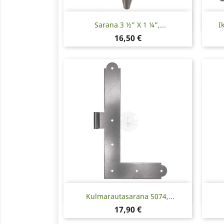
Pikakatselu

Sarana 3 ½” X 1 ¼”,...
I
Hinta
16,50 €
Pikakatselu

Kulmarautasarana 5074,...
Hinta
17,90 €