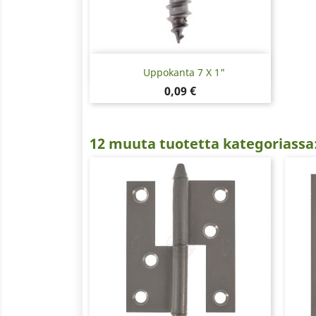
Pikakatselu

Uppokanta 7 X 1"
Hinta
0,09 €
12 muuta tuotetta kategoriassa