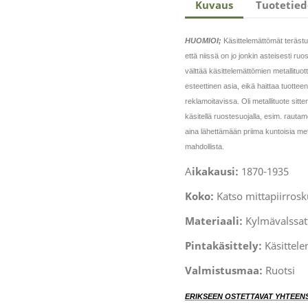
Kuvaus
Tuotetied
HUOMIOI;
Käsittelemättömät terästuo
että niissä on jo jonkin asteisesti ruo
välttää käsittelemättömien metallituo
esteettinen asia, eikä haittaa tuottee
reklamoitavissa. Oli metallituote sitte
käsitellä ruostesuojalla, esim. rautam
aina lähettämään priima kuntoisia meta
mahdollista.
A
ikakausi:
1870-1935
Koko:
Katso mittapiirros
Materiaali:
Kylmävalssatt
Pintakäsittely:
Käsittele
Valmistusmaa:
Ruotsi
ERIKSEEN OSTETTAVAT YHTEEN