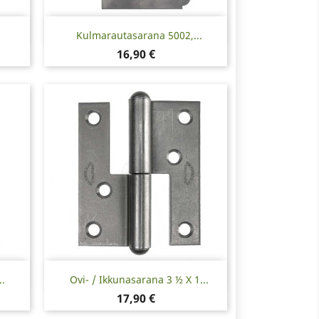
Pikakatselu

Kulmarautasarana 5002,...
Hinta
16,90 €
Pikakatselu

.
Ovi- / Ikkunasarana 3 ½ X 1...
Hinta
17,90 €