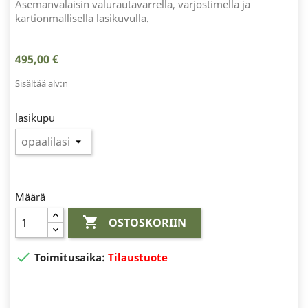
Asemanvalaisin valurautavarrella, varjostimella ja
kartionmallisella lasikuvulla.
495,00 €
Sisältää alv:n
lasikupu
Määrä

OSTOSKORIIN

Toimitusaika:
Tilaustuote