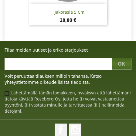
Jakorasia 5 Cm
Hinta
28,80 €
Tilaa meidän uutiset ja erikoistarjoukset
Voit peruuttaa tilauksen milloin tahansa. Katso
yhteystietomme oikeudellisista tiedoista.
Lähettämällä tämän lomakkeen, hyväksyn että lähettämäni
tietoja käyttää Roseborg Oy, jotta he (i) voivat vastaanottaa
pyyntöni, (ii) vastata minulle ja tarvittaessa (iii) hallinnoida
tietojani.
Facebook
Instagram