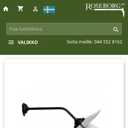
shopping_cart
home


Soita meille:
044 552 8162
VALIKKO