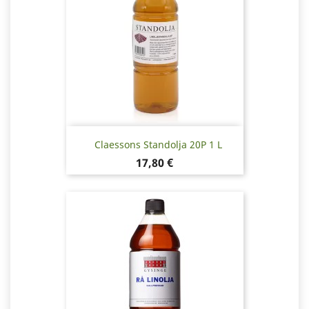
Claessons Standolja 20P 1 L
Pris
17,80 €