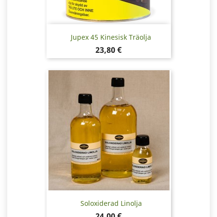
Jupex 45 Kinesisk Träolja
Pris
23,80 €
Soloxiderad Linolja
Pris
24,00 €