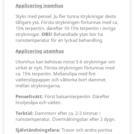
Applicering inomhus
Styks med pensel. Ju fler tunna strykningar desto
tåligare yta. Första strykningen förtunnas med ca.
15% terpentin, därefter 10-15% terpentin i övriga
strykningar.
OBS!
Behandlade ytan bör ha
rumstemperatur för en lyckad behandling.
Applicering utomhus
Utomhus kan behövas minst 5-6 strykningar om
virket är nytt. Första strykningen förtunnas med
ca. 15% terpentin. Mellanslipa med fint
vattenslippapper och våttorka bort dammet
mellan strykningarna.
Penseltvätt:
Först balsamterpentin. Därefter
linoljesåpa och vatten.
Torktid:
Dammtorr efter ca. 2-3 timmar i
rumstemperatur. Övermålningsbar efter 2 dygn.
Självtändningsfara:
Trasor och andra porösa