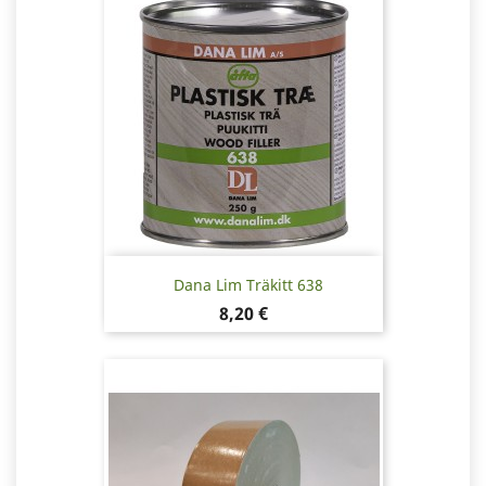
Dana Lim Träkitt 638
Pris
8,20 €