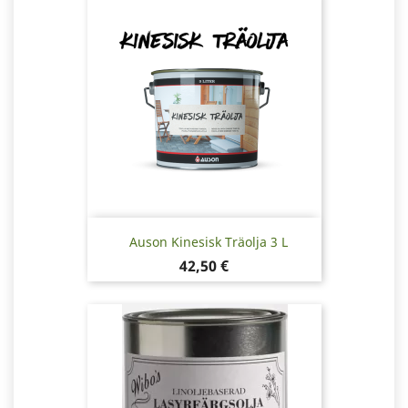
Auson Kinesisk Träolja 3 L
Pris
42,50 €