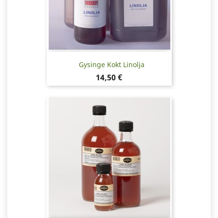
Gysinge Kokt Linolja
Pris
14,50 €