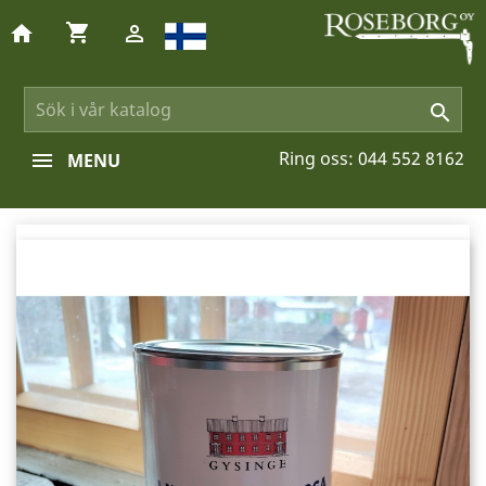
shopping_cart
home


Ring oss:
044 552 8162
MENU