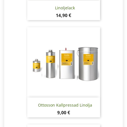
Linoljelack
Pris
14,90 €
Ottosson Kallpressad Linolja
Pris
9,00 €