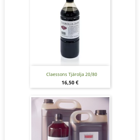
Claessons Tjärolja 20/80
Pris
16,50 €