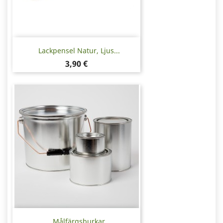
Lackpensel Natur, Ljus...
Pris
3,90 €
Målfärgsburkar