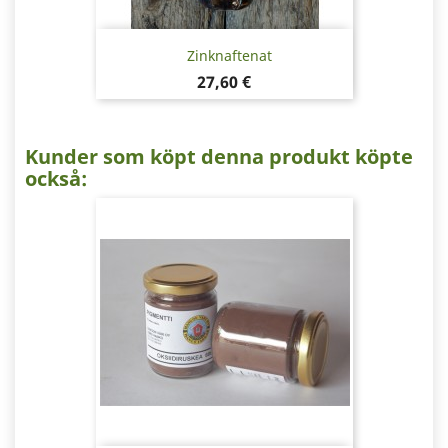
Zinknaftenat
Pris
27,60 €
Kunder som köpt denna produkt köpte
också: