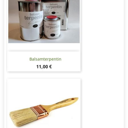
Balsamterpentin
Pris
11,00 €