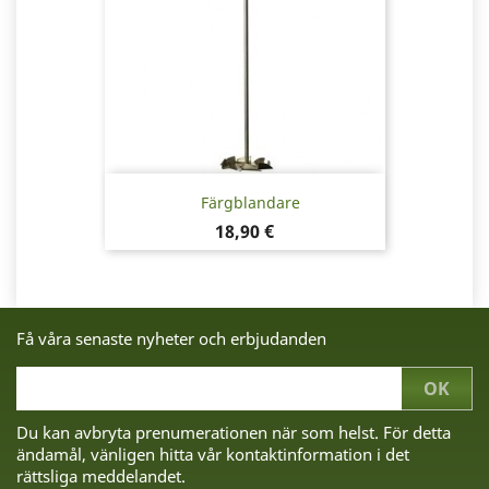
Färgblandare
Pris
18,90 €
Få våra senaste nyheter och erbjudanden
Du kan avbryta prenumerationen när som helst. För detta
ändamål, vänligen hitta vår kontaktinformation i det
rättsliga meddelandet.