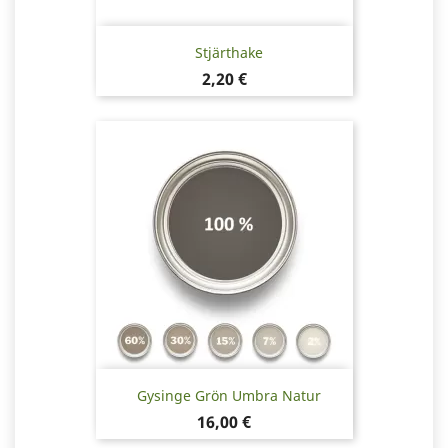
Stjärthake
Pris
2,20 €
Gysinge Grön Umbra Natur
Pris
16,00 €