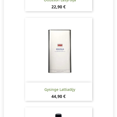
Pris
22,90 €
Gysinge Lattiaöljy
Pris
44,90 €