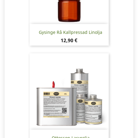
Gysinge Rå Kallpressad Linolja
Pris
12,90 €
Ottosson Lasyrolja