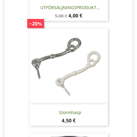
UTFÖRSÄLJNINGSPRODUKT...
Baspris
Pris
4,00 €
5,00 €
−20%
Stormhasp
Pris
4,50 €