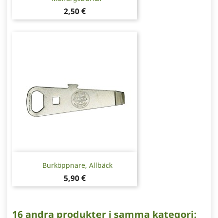
Pris
2,50 €
Burköppnare, Allbäck
Pris
5,90 €
16 andra produkter i samma kategori: