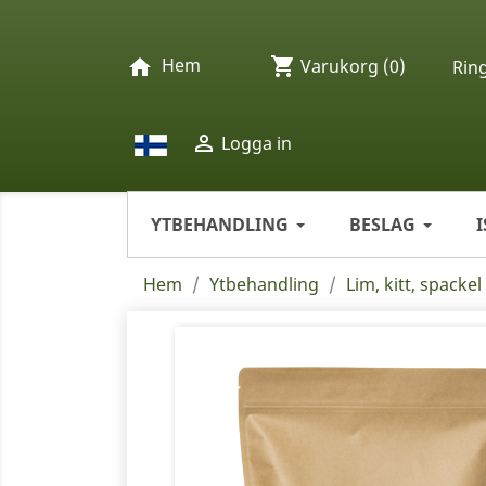
Hem
shopping_cart
home
Varukorg
(0)
Rin

Logga in
YTBEHANDLING
BESLAG
Hem
Ytbehandling
Lim, kitt, spacke