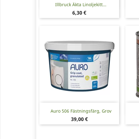
Snabbvy

Illbruck Äkta Linoljekitt...
Pris
6,30 €
Snabbvy

Auro 506 Fästningsfärg, Grov
Pris
39,00 €