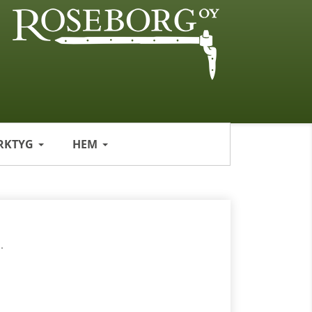
RKTYG
HEM
.