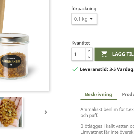
förpackning
Kvantitet

LÄGG TI

Leveranstid:
3-5 Vardag
Beskrivning
Prod
Animaliskt benlim för t.e

och paff.
Blötlägges i kallt vatten 
Limvattnet får inte översk