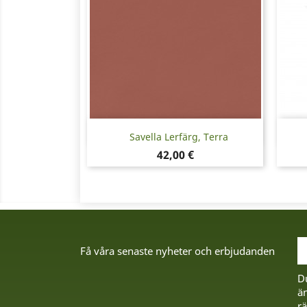
Snabbvy

Savella Lerfärg, Terra
Pris
42,00 €
Få våra senaste nyheter och erbjudanden
D
än
rä