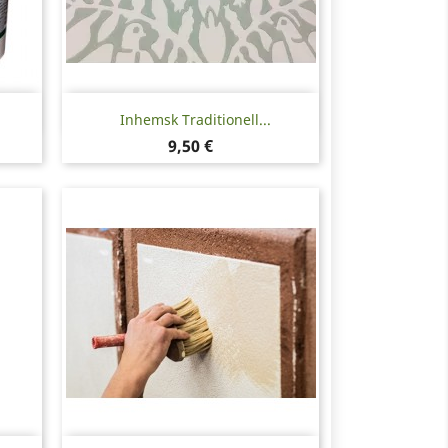
Snabbvy

Inhemsk Traditionell...
Pris
9,50 €