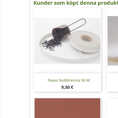
Kunder som köpt denna produkt
Snabbvy

Paavo Nubbremsa 50 M
Pris
9,50 €