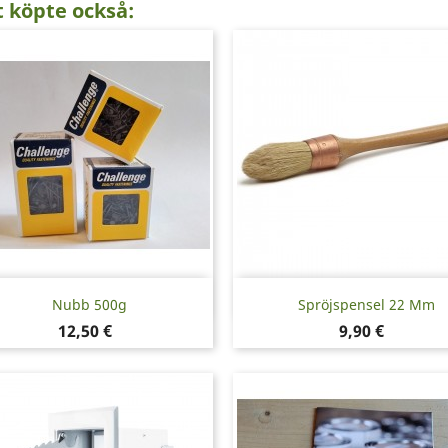
 köpte också:
Snabbvy
Snabbvy


Nubb 500g
Spröjspensel 22 Mm
Pris
Pris
12,50 €
9,90 €