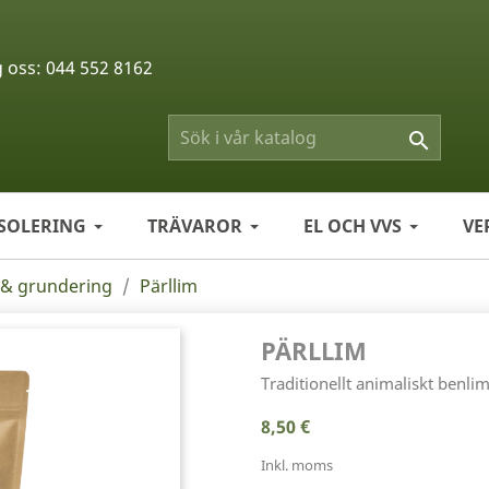
g oss:
044 552 8162

ISOLERING
TRÄVAROR
EL OCH VVS
VE
l & grundering
Pärllim
PÄRLLIM
Traditionellt animaliskt benlim
8,50 €
Inkl. moms