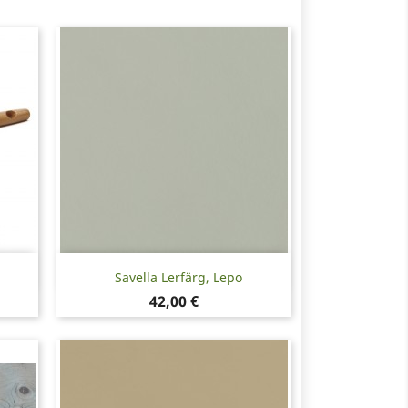
Snabbvy

Savella Lerfärg, Lepo
Pris
42,00 €