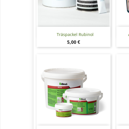
Snabbvy

Träspackel Rubinol
Pris
5,00 €