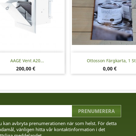
Snabbvy
Snabbvy


AAGE Vent A20...
Ottosson Färgkarta, 1 St
Pris
Pris
200,00 €
0,00 €
u kan avbryta prenumerationen när som helst. För detta
damål, vänligen hitta vår kontaktinformation i det
ttsliga meddelandet.