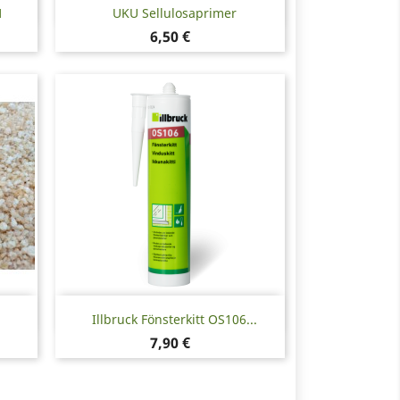
Snabbvy

1
UKU Sellulosaprimer
Pris
6,50 €
Snabbvy

Illbruck Fönsterkitt OS106...
Pris
7,90 €