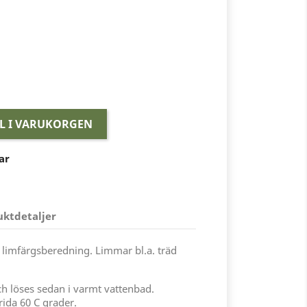
LL I VARUKORGEN
ar
uktdetaljer
x limfärgsberedning. Limmar bl.a. träd
och löses sedan i varmt vattenbad.
rida 60 C grader.