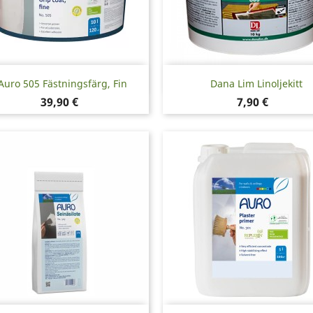
Snabbvy
Snabbvy


Auro 505 Fästningsfärg, Fin
Dana Lim Linoljekitt
Pris
Pris
39,90 €
7,90 €