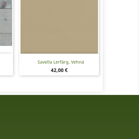
Snabbvy

Savella Lerfärg, Vehnä
Pris
42,00 €