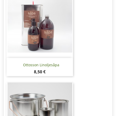
Ottosson Linoljesåpa
Pris
8,50 €