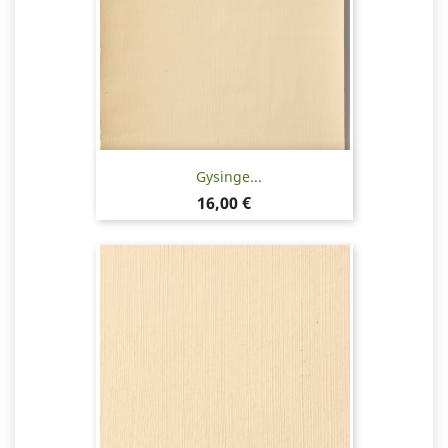
Gysinge...
Pris
16,00 €