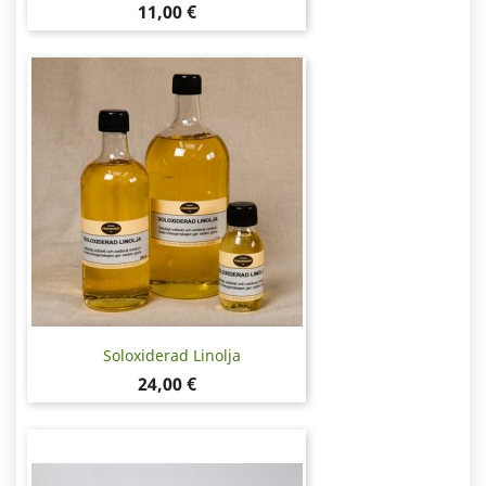
Pris
11,00 €
Soloxiderad Linolja
Pris
24,00 €