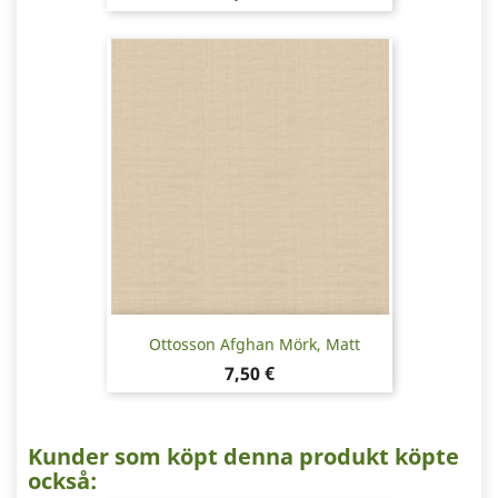
Ottosson Afghan Mörk, Matt
Pris
7,50 €
Kunder som köpt denna produkt köpte
också: