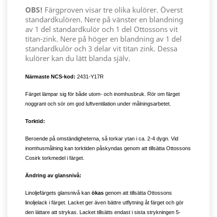
OBS!
Färgproven visar tre olika kulörer. Överst
standardkulören. Nere på vänster en blandning
av 1 del standardkulör och 1 del Ottossons vit
titan-zink. Nere på höger en blandning av 1 del
standardkulör och 3 delar vit titan zink. Dessa
kulörer kan du lätt blanda själv.
Närmaste NCS-kod:
2431-Y17R
Färget lämpar sig för både utom- och inomhusbruk. Rör om färget
noggrant och sör om god luftventilation under målningsarbetet.
Torktid:
Beroende på omständigheterna, så torkar ytan i ca. 2-4 dygn. Vid
inomhusmålning kan torktiden påskyndas genom att tillsätta Ottossons
Cosirk torkmedel i färget.
Ändring av glansnivå:
Linoljefärgets glansnivå kan
ökas
genom att tillsätta Ottossons
linoljelack i färget. Lacket ger även bättre utflytning åt färget och gör
den lättare att strykas. Lacket tillsätts endast i sista strykningen 5-