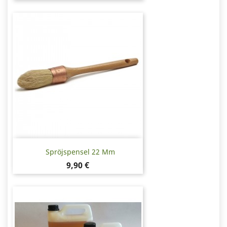
Spröjspensel 22 Mm
Pris
9,90 €