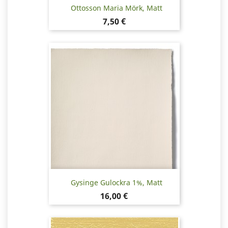
Ottosson Maria Mörk, Matt
Pris
7,50 €
Gysinge Gulockra 1%, Matt
Pris
16,00 €