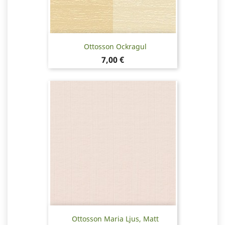
Ottosson Ockragul
Pris
7,00 €
Ottosson Maria Ljus, Matt