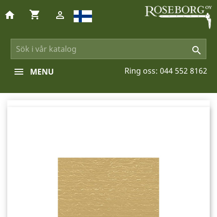
shopping_cart
home


Ring oss:
044 552 8162
MENU