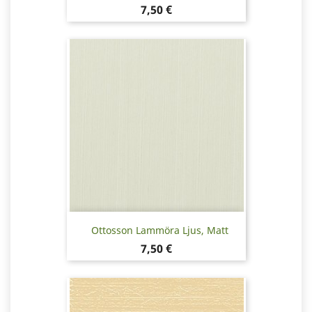
Pris
7,50 €
Ottosson Lammöra Ljus, Matt
Pris
7,50 €