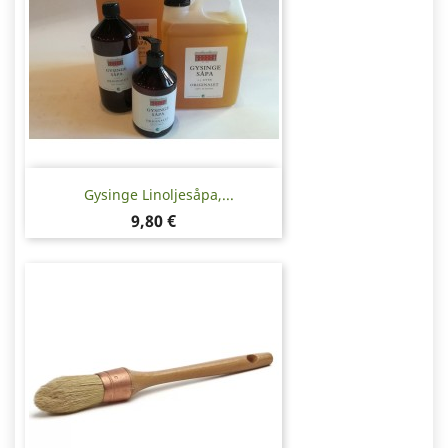
Gysinge Linoljesåpa,...
Pris
9,80 €