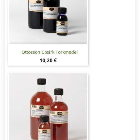
Ottosson Cosirk Torkmedel
Pris
10,20 €