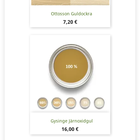
Ottosson Guldockra
Pris
7,20 €
Gysinge Järnoxidgul
Pris
16,00 €