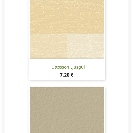
Ottosson Ljusgul
Pris
7,20 €