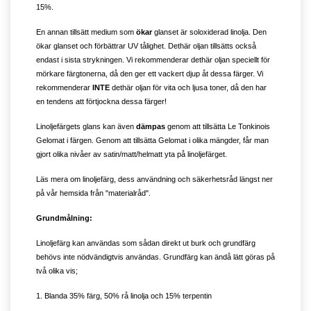
15%.
En annan tillsätt medium som
ökar
glanset är soloxiderad linolja. Den
ökar glanset och förbättrar UV tålighet. Dethär oljan tillsätts också
endast i sista strykningen. Vi rekommenderar dethär oljan speciellt för
mörkare färgtonerna, då den ger ett vackert djup åt dessa färger. Vi
rekommenderar
INTE
dethär oljan för vita och ljusa toner, då den har
en tendens att förtjockna dessa färger!
Linoljefärgets glans kan även
dämpas
genom att tillsätta Le Tonkinois
Gelomat i färgen. Genom att tillsätta Gelomat i olika mängder, får man
gjort olika nivåer av satin/matt/helmatt yta på linoljefärget.
Läs mera om linoljefärg, dess användning och säkerhetsråd längst ner
på vår hemsida från "materialråd".
Grundmålning:
Linoljefärg kan användas som sådan direkt ut burk och grundfärg
behövs inte nödvändigtvis användas. Grundfärg kan ändå lätt göras på
två olika vis;
1. Blanda 35% färg, 50% rå linolja och 15% terpentin