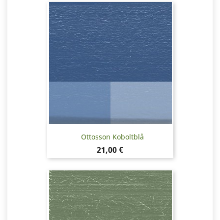
Ottosson Koboltblå
Pris
21,00 €