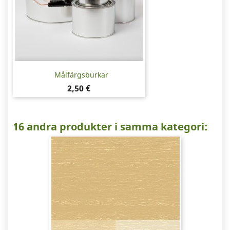
Målfärgsburkar
Pris
2,50 €
16 andra produkter i samma kategori: