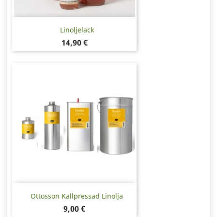
Linoljelack
Pris
14,90 €
Ottosson Kallpressad Linolja
Pris
9,00 €