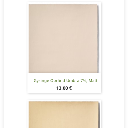
Gysinge Obränd Umbra 7%, Matt
Pris
13,00 €