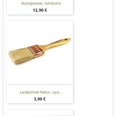
Rundpensel, Svinborst
Pris
12,90 €
Lackpensel Natur, Ljus...
Pris
3,90 €