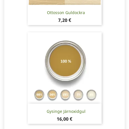
Ottosson Guldockra
Pris
7,20 €
Gysinge Järnoxidgul
Pris
16,00 €