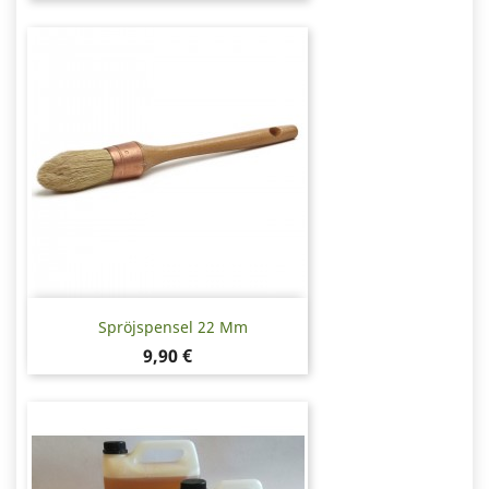
Spröjspensel 22 Mm
Pris
9,90 €