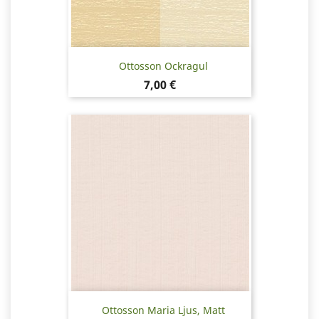
Ottosson Ockragul
Pris
7,00 €
Ottosson Maria Ljus, Matt