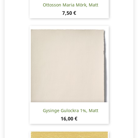
Ottosson Maria Mörk, Matt
Pris
7,50 €
Gysinge Gulockra 1%, Matt
Pris
16,00 €