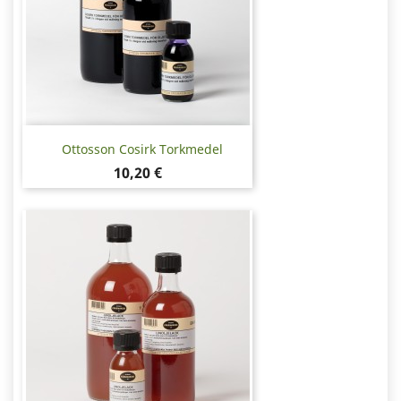
Ottosson Cosirk Torkmedel
Pris
10,20 €