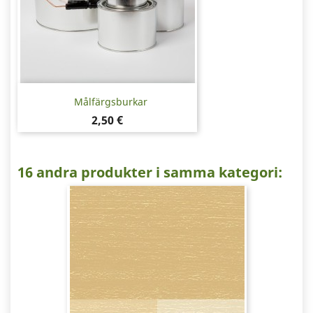
Målfärgsburkar
Pris
2,50 €
16 andra produkter i samma kategori: