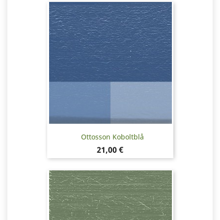
Ottosson Koboltblå
Pris
21,00 €