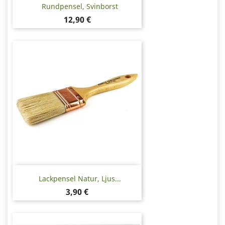
Rundpensel, Svinborst
Pris
12,90 €
Lackpensel Natur, Ljus...
Pris
3,90 €