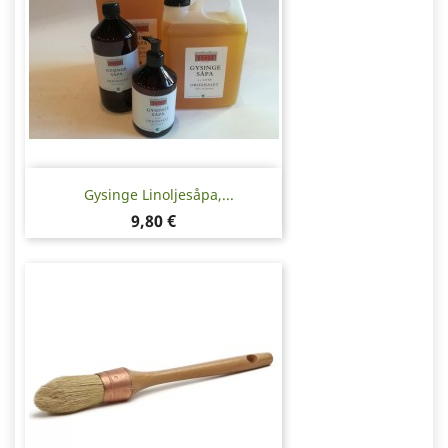
Gysinge Linoljesåpa,...
Pris
9,80 €