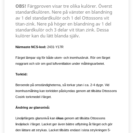
OBS!
Färgproven visar tre olika kulörer. Överst
standardkulören. Nere på vänster en blandning
av 1 del standardkulör och 1 del Ottossons vit
titan-zink. Nere på höger en blandning av 1 del
standardkulör och 3 delar vit titan zink. Dessa
kulörer kan du lätt blanda själv.
Närmaste NCS-kod:
2431-Y17R
Färget lämpar sig för både utom- och inomhusbruk. Rör om färget
noggrant och sör om god luftventilation under målningsarbetet.
Torktid:
Beroende på omständigheterna, så torkar ytan i ca. 2-4 dygn. Vid
inomhusmålning kan torktiden påskyndas genom att tillsätta Ottossons
Cosirk torkmedel i färget.
Ändring av glansnivå:
Linoljefärgets glansnivå kan
ökas
genom att tillsätta Ottossons
linoljelack i färget. Lacket ger även bättre utflytning åt färget och gör
den lättare att strykas. Lacket tillsätts endast i sista strykningen 5-