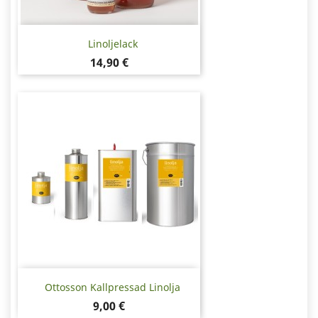
Linoljelack
Pris
14,90 €
Ottosson Kallpressad Linolja
Pris
9,00 €