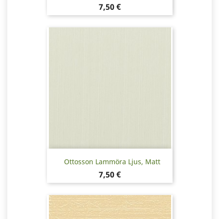
Pris
7,50 €
Ottosson Lammöra Ljus, Matt
Pris
7,50 €