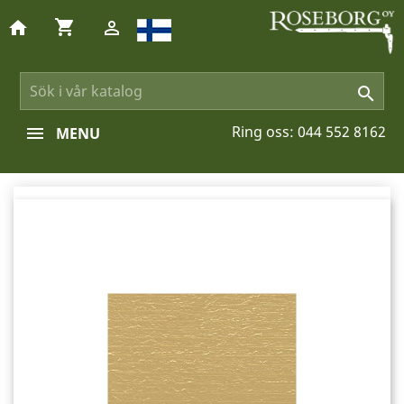
shopping_cart
home


Ring oss:
044 552 8162
MENU