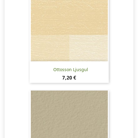
Ottosson Ljusgul
Pris
7,20 €