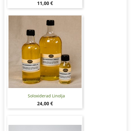
Pris
11,00 €
Soloxiderad Linolja
Pris
24,00 €