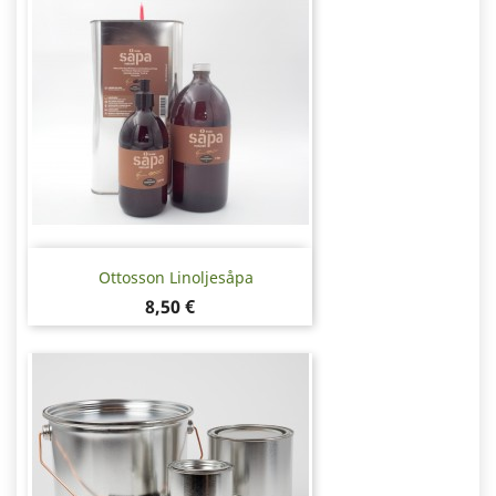
Ottosson Linoljesåpa
Pris
8,50 €