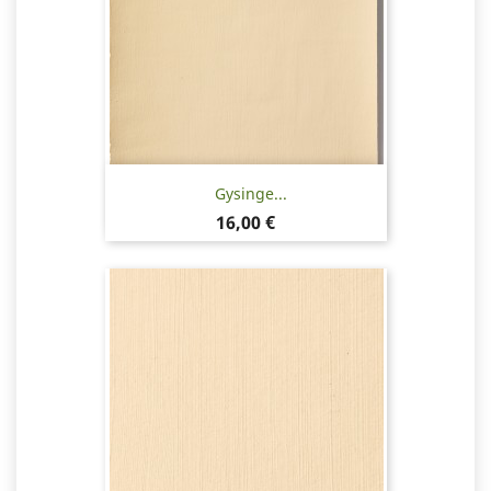
Gysinge...
Pris
16,00 €