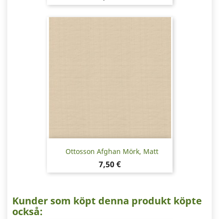
Ottosson Afghan Mörk, Matt
Pris
7,50 €
Kunder som köpt denna produkt köpte
också: