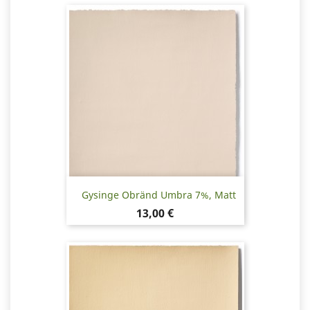
Gysinge Obränd Umbra 7%, Matt
Pris
13,00 €