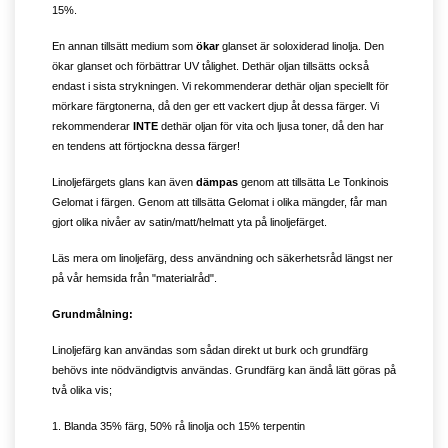
15%.
En annan tillsätt medium som
ökar
glanset är soloxiderad linolja. Den
ökar glanset och förbättrar UV tålighet. Dethär oljan tillsätts också
endast i sista strykningen. Vi rekommenderar dethär oljan speciellt för
mörkare färgtonerna, då den ger ett vackert djup åt dessa färger. Vi
rekommenderar
INTE
dethär oljan för vita och ljusa toner, då den har
en tendens att förtjockna dessa färger!
Linoljefärgets glans kan även
dämpas
genom att tillsätta Le Tonkinois
Gelomat i färgen. Genom att tillsätta Gelomat i olika mängder, får man
gjort olika nivåer av satin/matt/helmatt yta på linoljefärget.
Läs mera om linoljefärg, dess användning och säkerhetsråd längst ner
på vår hemsida från "materialråd".
Grundmålning:
Linoljefärg kan användas som sådan direkt ut burk och grundfärg
behövs inte nödvändigtvis användas. Grundfärg kan ändå lätt göras på
två olika vis;
1. Blanda 35% färg, 50% rå linolja och 15% terpentin