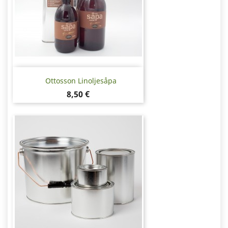
Ottosson Linoljesåpa
Pris
8,50 €