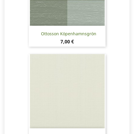
Ottosson Köpenhamnsgrön
Pris
7,00 €