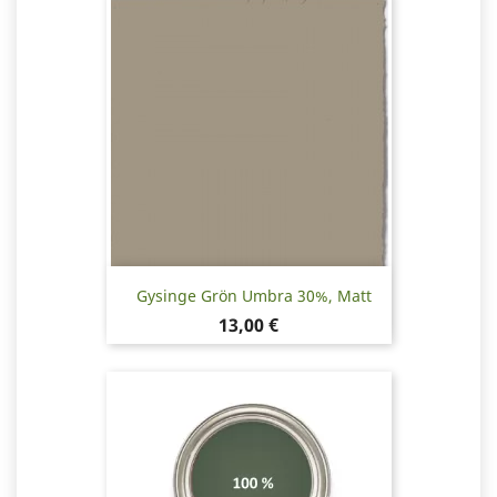
Gysinge Grön Umbra 30%, Matt
Pris
13,00 €