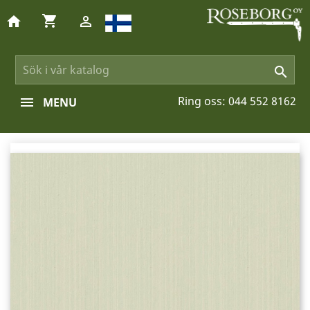
shopping_cart
home


Ring oss:
044 552 8162
MENU