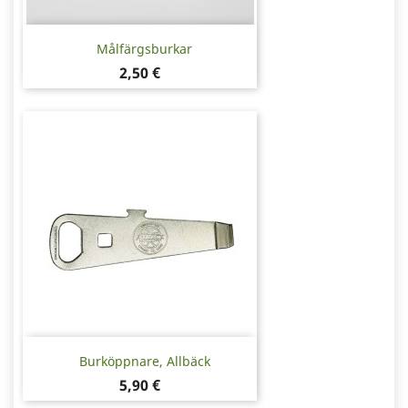
Målfärgsburkar
Pris
2,50 €
Burköppnare, Allbäck
Pris
5,90 €