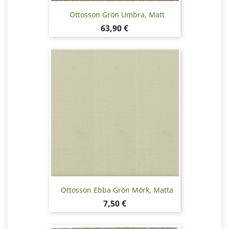
Ottosson Grön Umbra, Matt
Pris
63,90 €
Ottosson Ebba Grön Mörk, Matta
Pris
7,50 €