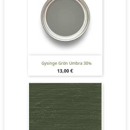
Gysinge Grön Umbra 30%
Pris
13,00 €