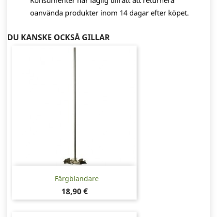
Konsumenter har laglig tillrätt att returnera
oanvända produkter inom 14 dagar efter köpet.
DU KANSKE OCKSÅ GILLAR
Färgblandare
Pris
18,90 €