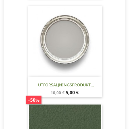
UTFÖRSÄLJNINGSPRODUKT...
Baspris
Pris
5,00 €
10,00 €
−50%