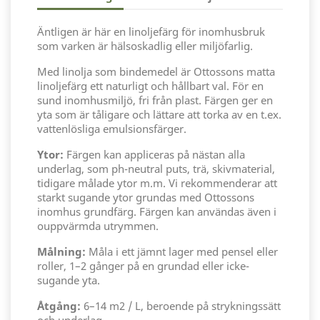
Äntligen är här en linoljefärg för inomhusbruk
som varken är hälsoskadlig eller miljöfarlig.
Med linolja som bindemedel är Ottossons matta
linoljefärg ett naturligt och hållbart val. För en
sund inomhusmiljö, fri från plast. Färgen ger en
yta som är tåligare och lättare att torka av en t.ex.
vattenlösliga emulsionsfärger.
Ytor:
Färgen kan appliceras på nästan alla
underlag, som ph-neutral puts, trä, skivmaterial,
tidigare målade ytor m.m. Vi rekommenderar att
starkt sugande ytor grundas med Ottossons
inomhus grundfärg. Färgen kan användas även i
ouppvärmda utrymmen.
Målning:
Måla i ett jämnt lager med pensel eller
roller, 1–2 gånger på en grundad eller icke-
sugande yta.
Åtgång:
6–14 m2 / L, beroende på strykningssätt