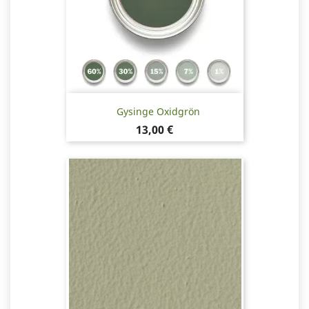
Gysinge Oxidgrön
Pris
13,00 €