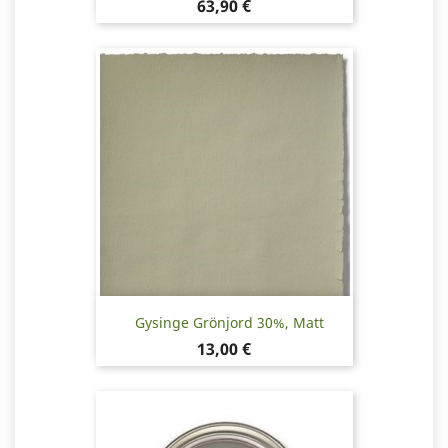
Pris
63,90 €
Gysinge Grönjord 30%, Matt
Pris
13,00 €