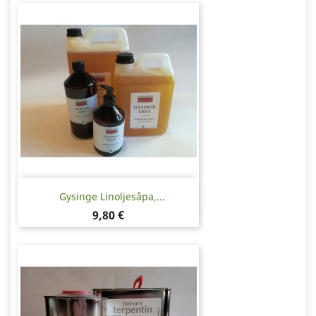
Gysinge Linoljesåpa,...
Pris
9,80 €