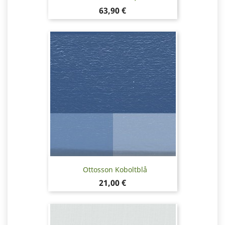
Pris
63,90 €
Ottosson Koboltblå
Pris
21,00 €