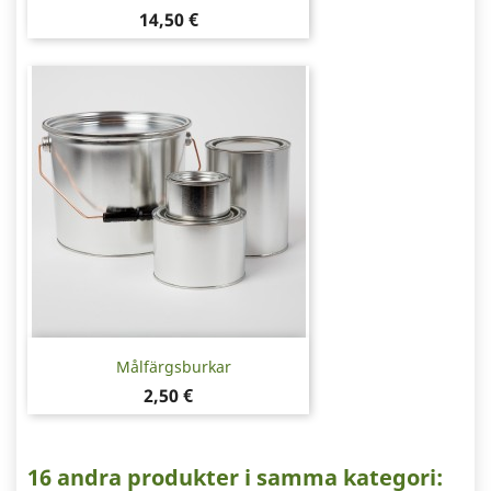
Pris
14,50 €
Målfärgsburkar
Pris
2,50 €
16 andra produkter i samma kategori: