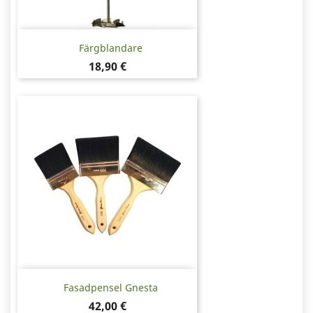
Färgblandare
Pris
18,90 €
Fasadpensel Gnesta
Pris
42,00 €