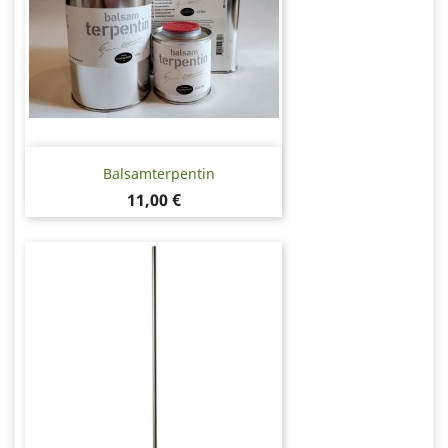
Balsamterpentin
Pris
11,00 €