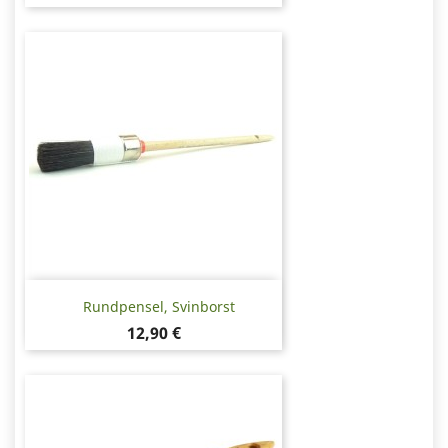
Rundpensel, Svinborst
Pris
12,90 €