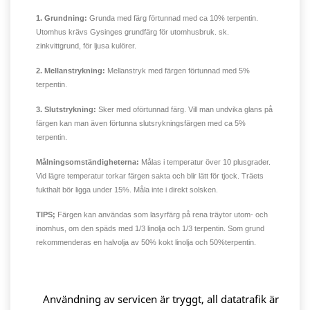
1. Grundning:
Grunda med färg förtunnad med ca 10% terpentin.
Utomhus krävs Gysinges grundfärg för utomhusbruk. sk.
zinkvittgrund, för ljusa kulörer.
2. Mellanstrykning:
Mellanstryk med färgen förtunnad med 5%
terpentin.
3. Slutstrykning:
Sker med oförtunnad färg. Vill man undvika glans på
färgen kan man även förtunna slutsrykningsfärgen med ca 5%
terpentin.
Målningsomständigheterna:
Målas i temperatur över 10 plusgrader.
Vid lägre temperatur torkar färgen sakta och blir lätt för tjock. Träets
fukthalt bör ligga under 15%. Måla inte i direkt solsken.
TIPS;
Färgen kan användas som lasyrfärg på rena träytor utom- och
inomhus, om den späds med 1/3 linolja och 1/3 terpentin. Som grund
rekommenderas en halvolja av 50% kokt linolja och 50%terpentin.
Användning av servicen är tryggt, all datatrafik är