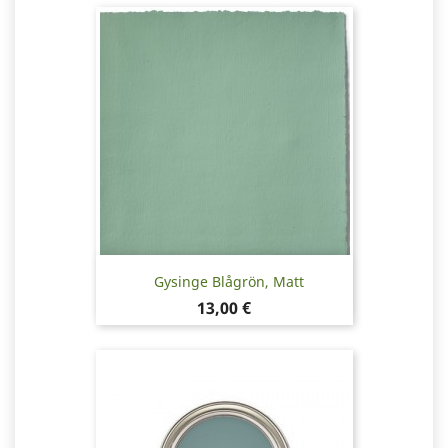
Gysinge Blågrön, Matt
Pris
13,00 €