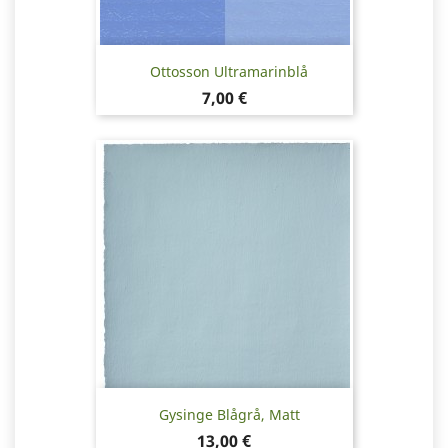
Ottosson Ultramarinblå
Pris
7,00 €
Gysinge Blågrå, Matt
Pris
13,00 €