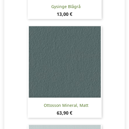
Gysinge Blågrå
Pris
13,00 €
Ottosson Mineral, Matt
Pris
63,90 €