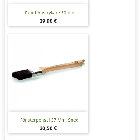
Rund Anstrykare 50mm
Pris
39,90 €
Fönsterpensel 37 Mm, Sned
Pris
20,50 €