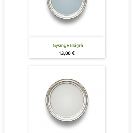
Gysinge Blågrå
Pris
13,00 €