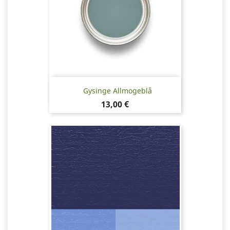
Gysinge Allmogeblå
Pris
13,00 €