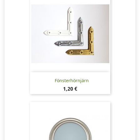
Fönsterhörnjärn
Pris
1,20 €