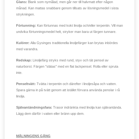
Glans:
Blank som nymålad, men går ner till halvmatt efter någon
månad. Kan mattas snabbare genom tillsats av lösningsmedel i sista
strykningen.
Förtunning:
Kan förtunnas med kokt linolja och/eller terpentin. Vill man
undvika förtunningsmedel helt, stryker man bara ut färgen tunnare.
Kulörer:
Alla Gysinges traditionella linoljefärger kan brytas inbördes
med varandra.
Redskap:
Linoljefärg stryks med rund, styv och tät pensel av
naturborst. Färgen "slätas" med en flat lackpensel. Rolla eller spruta
inte.
Penseltvätt:
Tvätta i terpentin och därefter i linoljesåpa och vatten.
Spara gärna in på tvätt genom att istället förvara använda penslar i rå
linolja.
Självantändningsfara:
Trasor indränkta med linolja kan självantända.
Lägg dem därför i vatten eller bränn upp dem.
MÅLNINGENS GÅNG