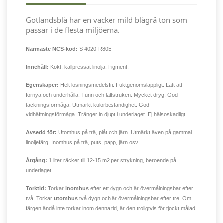
Gotlandsblå har en vacker mild blågrå ton som
passar i de flesta miljöerna.
Närmaste NCS-kod:
S 4020-R80B
Innehåll:
Kokt, kallpressat linolja. Pigment.
Egenskaper:
Helt lösningsmedelsfri. Fuktgenomsläppligt. Lätt att
förnya och underhålla. Tunn och lättstruken. Mycket dryg. God
täckningsförmåga. Utmärkt kulörbeständighet. God
vidhäftningsförmåga. Tränger in djupt i underlaget. Ej hälsoskadligt.
Avsedd för:
Utomhus på trä, plåt och järn. Utmärkt även på gammal
linoljefärg. Inomhus på trä, puts, papp, järn osv.
Åtgång:
1 liter räcker till 12-15 m2 per strykning, beroende på
underlaget.
Torktid:
Torkar
inomhus
efter ett dygn och är övermålningsbar efter
två. Torkar
utomhus
två dygn och är övermålningsbar efter tre. Om
färgen ändå inte torkar inom denna tid, är den troligtvis för tjockt målad.