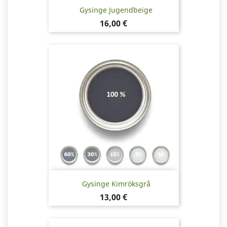
Gysinge Jugendbeige
Pris
16,00 €
Gysinge Kimröksgrå
Pris
13,00 €