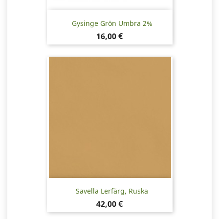
Gysinge Grön Umbra 2%
Pris
16,00 €
Savella Lerfärg, Ruska
Pris
42,00 €