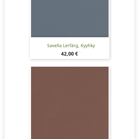
Savella Lerfärg, Kyyhky
Pris
42,00 €