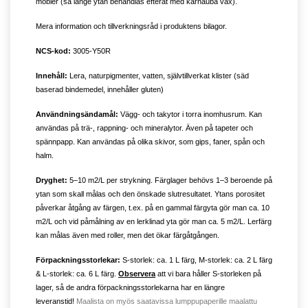
möbler (så länge ytan behandlas efteråt med karnauba vax).
Mera information och tillverkningsråd i produktens bilagor.
NCS-kod:
3005-Y50R
Innehåll:
Lera, naturpigmenter, vatten, självtillverkat klister (säd
baserad bindemedel, innehåller gluten)
Användningsändamål:
Vägg- och takytor i torra inomhusrum. Kan
användas på trä-, rappning- och mineralytor. Även på tapeter och
spännpapp. Kan användas på olika skivor, som gips, faner, spån och
halm.
Dryghet:
5–10 m2/L per strykning. Färglager behövs 1–3 beroende på
ytan som skall målas och den önskade slutresultatet. Ytans porositet
påverkar åtgång av färgen, t.ex. på en gammal färgyta gör man ca. 10
m2/L och vid påmålning av en lerklinad yta gör man ca. 5 m2/L. Lerfärg
kan målas även med roller, men det ökar färgåtgången.
Förpackningsstorlekar:
S-storlek: ca. 1 L färg, M-storlek: ca. 2 L färg
& L-storlek: ca. 6 L färg.
Observera
att vi bara håller S-storleken på
lager, så de andra förpackningsstorlekarna har en längre
leveranstid!
Maalista on myös saatavissa lumppupaperille maalattu