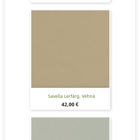
Savella Lerfärg, Vehnä
Pris
42,00 €