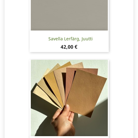
Savella Lerfärg, Juutti
Pris
42,00 €