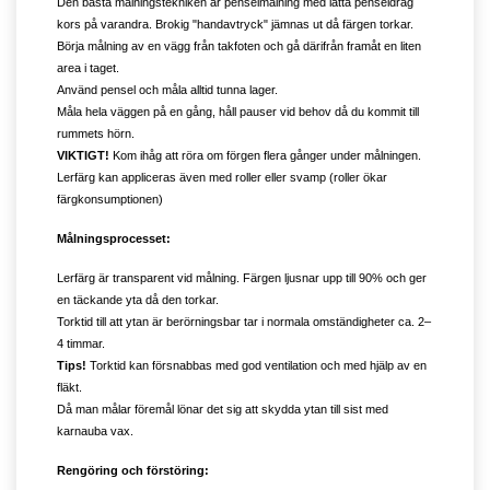
Den bästa målningstekniken är penselmålning med lätta penseldrag
kors på varandra.
Brokig "handavtryck" jämnas ut då färgen torkar.
Börja målning av en vägg från takfoten och gå därifrån framåt en liten
area i taget.
Använd pensel och måla alltid tunna lager.
Måla hela väggen på en gång, håll pauser vid behov då du kommit till
rummets hörn.
VIKTIGT!
Kom ihåg att röra om förgen flera gånger under målningen.
Lerfärg kan appliceras även med roller eller svamp (roller ökar
färgkonsumptionen)
Målningsprocesset:
Lerfärg är transparent vid målning. Färgen ljusnar upp till 90% och ger
en täckande yta då den torkar.
Torktid till att ytan är berörningsbar tar i normala omständigheter ca. 2–
4 timmar.
Tips!
Torktid kan försnabbas med god ventilation och med hjälp av en
fläkt.
Då man målar föremål lönar det sig att skydda ytan till sist med
karnauba vax.
Rengöring och förstöring: