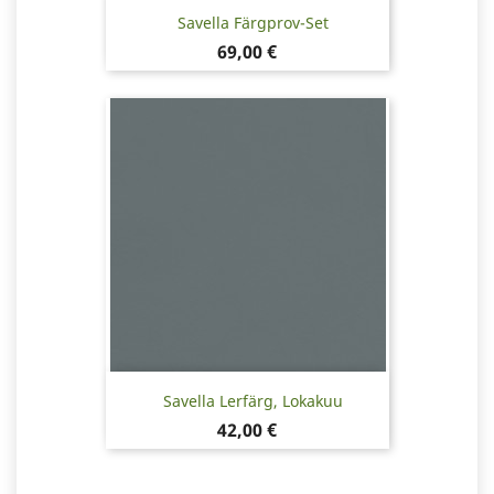
Savella Färgprov-Set
Pris
69,00 €
Savella Lerfärg, Lokakuu
Pris
42,00 €