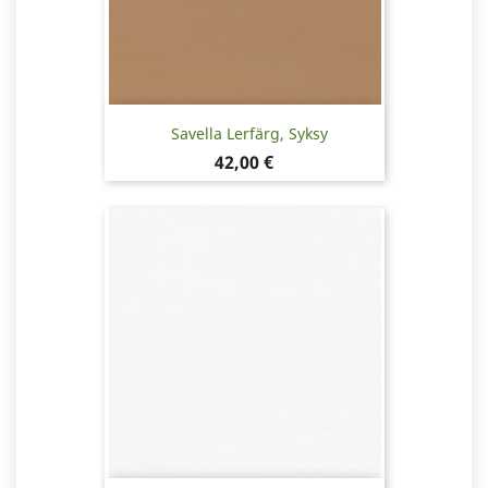
Savella Lerfärg, Syksy
Pris
42,00 €