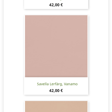
Pris
42,00 €
Savella Lerfärg, Vanamo
Pris
42,00 €