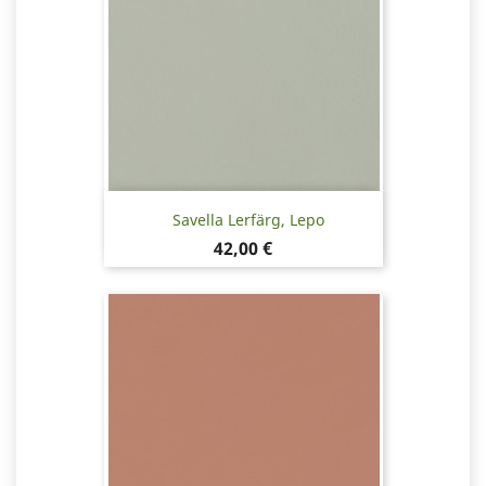
Savella Lerfärg, Lepo
Pris
42,00 €