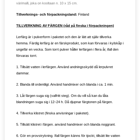
värimalli, joka on kooltaan n. 10 x 15 cm.
Tillverknings- och förpackningsland:
Finland
TILLVERKNING AV FÄRGEN (råd på finska i förpackningen)
Lerfärg är i pulverform i paketet och den är lätt att själv tillverka
hemma. Färdig lerfärg är en färskprodukt, som kan förvaras i kylskåp i
ungefär en vecka. Som torrt pulver håller lerfärgen i flera år, ifall den
förvaras torrt.
1. Tillsätt vatten i lerfärgen. Använd andningsskydd då lerpulvret
dammar.
2. Blanda till ordentligt. Använd handmixer och blanda i ca. 1 min.
3. Låt färgen suga sig (valfritt steg). Om du vill så kan du låta
blandningen suga sig i 12–24 h. Då djupnar färgtonen på färgen.
4. Tillverka klistret (finska anvisningar i paketet).
5. Tillsätt klistret i färgen. använd handmixer och blanda noggrant.
6. Gör en provstrykning. Ifall färgen känns för tjockt, tillsätt lite vatten