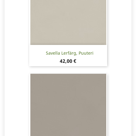
Savella Lerfärg, Puuteri
Pris
42,00 €