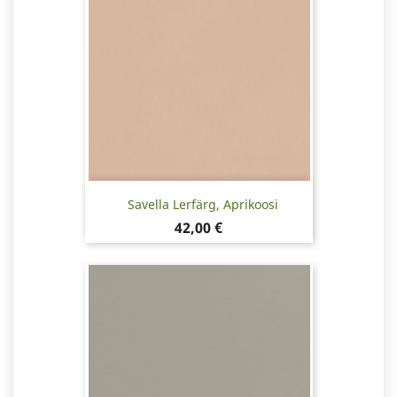
Savella Lerfärg, Aprikoosi
Pris
42,00 €