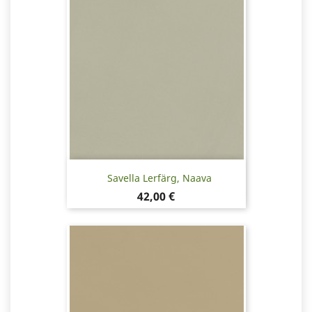
Savella Lerfärg, Naava
Pris
42,00 €