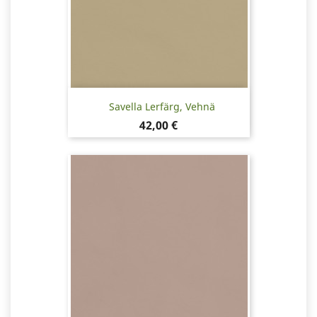
Savella Lerfärg, Vehnä
Pris
42,00 €