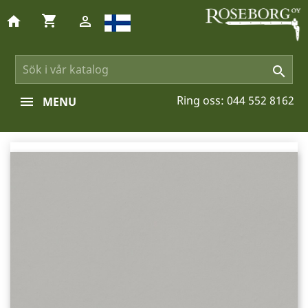
shopping_cart
home


Ring oss:
044 552 8162
MENU