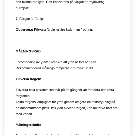
och blanda bra igen. Rätt konsistens på färgen är "mjölkaktig
surmjölk".
7. Färgen är färdig!
Observera;
Förvara färdig lerfärg kallt, men frostfritt.
MÅLNINGSRÅD
Förberedning av ytan: Försäkra att ytan är torr och ren.
Rekommenderad målnings temperatur är minst +10°C.
Tillverka färgen:
Tillverka hela paketets innehåll på en gång för att försäkra den rätta
färgtonen
Testa färgens lämplighet för ytan genom att göra en teststrykning på
en ouppmärksam plats. Ifall ytan avvisar färgen, kan du torka bort det
med vatten
Målningsteknik: