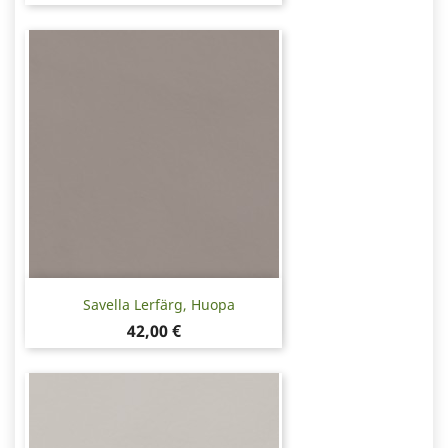
Savella Lerfärg, Huopa
Pris
42,00 €