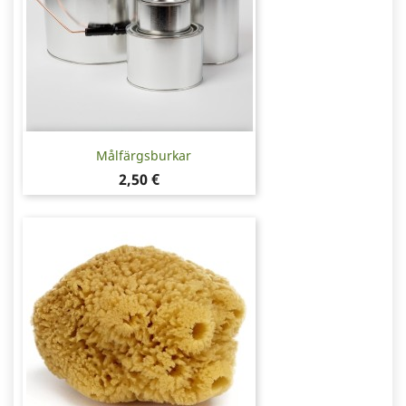
Målfärgsburkar
Pris
2,50 €