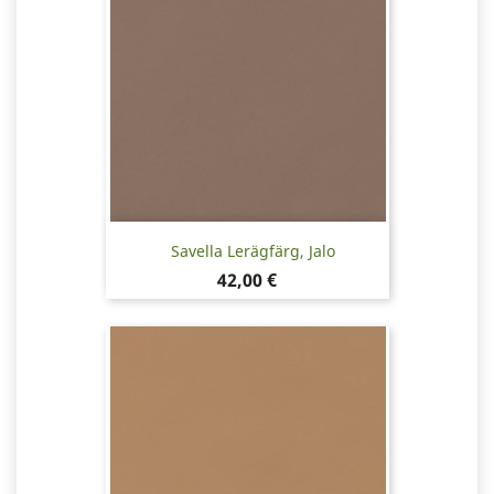
Savella Lerägfärg, Jalo
Pris
42,00 €