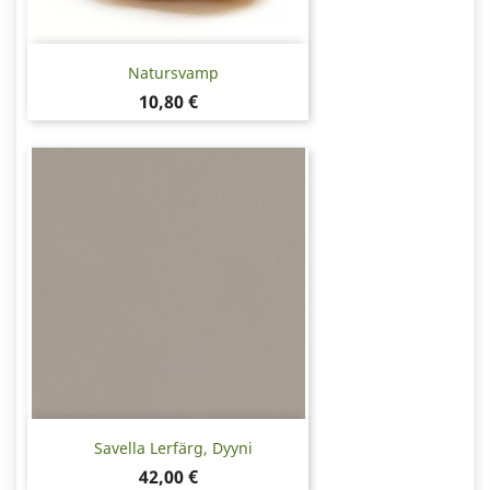
Natursvamp
Pris
10,80 €
Savella Lerfärg, Dyyni
Pris
42,00 €