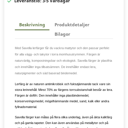

Leveranstid:
3-5 Vardagar
Beskrivning
Produktdetaljer
Bilagor
Med Savella lerfärger får du vackra mattytor och den passar perfekt
för alla vägg- och takytor i torra inomhusutrymmen. Färgen är
naturvänlig, kompostningsbar och ekologisk. Savella färger är plastfria
och innehåller inga tillsatsämnen. De innehåller endast lera,
naturpigmenter och säd baserad bindemedel.
Lerfärg är av naturen antimikrobisk och fuktutjämnande tack vare sin
stora lerinnehåll. Minst 70% av färgens torrsubstanshalt består av lera.
Färgen är doftfri. Den innehåller inga plastbindemedel,
konserveringsmedel, mögelhämmande medel, sand, kalk eller andra
fyllnadsmaterial.
Savella färger kan målas på flera olika underlag, även på äkta kalkfärg
och på gamla tapeter. Den kan även användas på metallytor och på