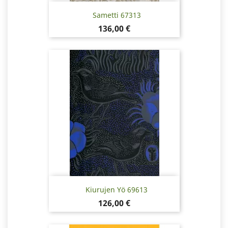
Sametti 67313
Pris
136,00 €
Kiurujen Yö 69613
Pris
126,00 €