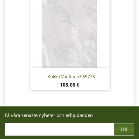
Kukko Vai Kana? 69778
Pris
108,00 €
Få våra senaste nyheter och erbjudanden