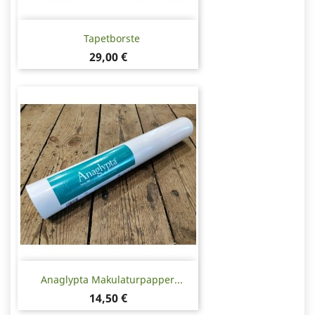
Tapetborste
Pris
29,00 €
Anaglypta Makulaturpapper...
Pris
14,50 €