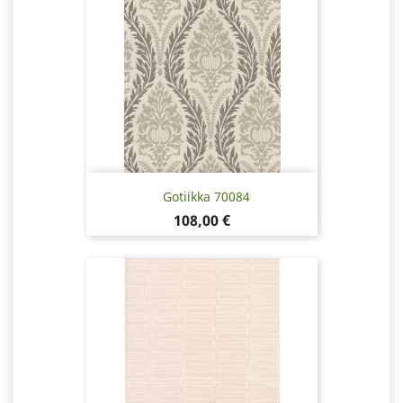
Gotiikka 70084
Pris
108,00 €