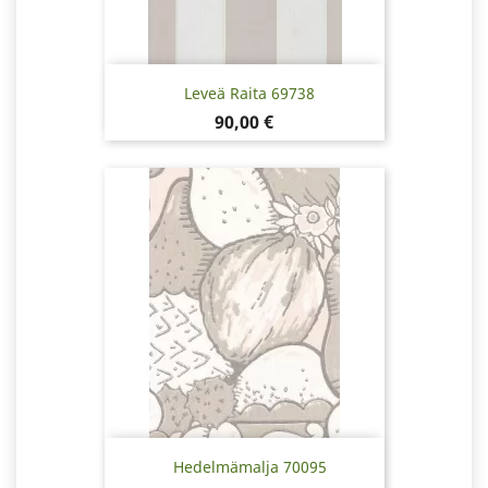
Leveä Raita 69738
Pris
90,00 €
Hedelmämalja 70095