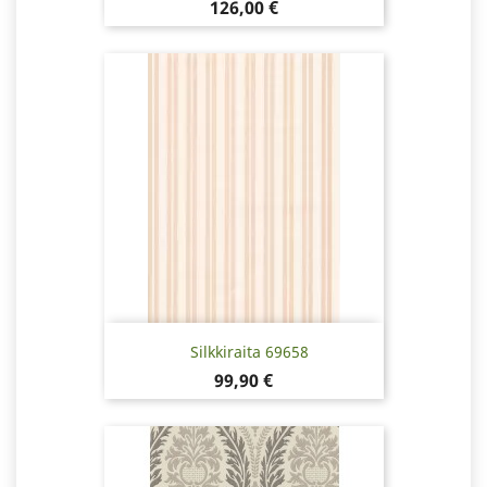
Pris
126,00 €
Silkkiraita 69658
Pris
99,90 €