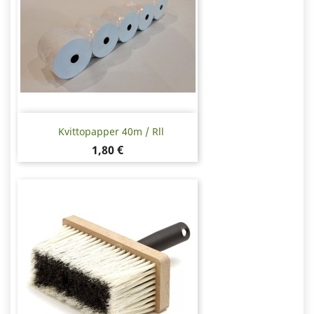
Kvittopapper 40m / Rll
Pris
1,80 €