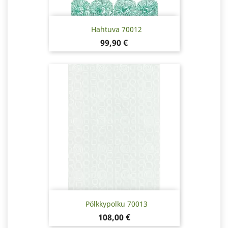
Hahtuva 70012
Pris
99,90 €
Pölkkypolku 70013
Pris
108,00 €