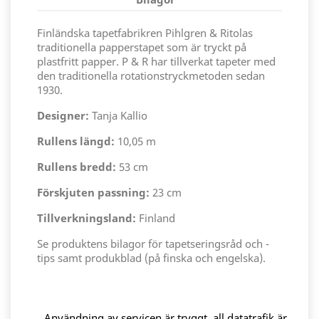
Finländska tapetfabrikren Pihlgren & Ritolas
traditionella papperstapet som är tryckt på
plastfritt papper. P & R har tillverkat tapeter med
den traditionella rotationstryckmetoden sedan
1930.
Designer:
Tanja Kallio
Rullens längd:
10,05 m
Rullens bredd:
53 cm
Förskjuten passning:
23 cm
Tillverkningsland:
Finland
Se produktens bilagor för tapetseringsråd och -
tips samt produkblad (på finska och engelska).
Användning av servicen är tryggt, all datatrafik är