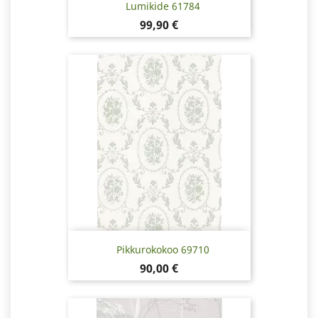
Lumikide 61784
Pris
99,90 €
Pikkurokokoo 69710
Pris
90,00 €