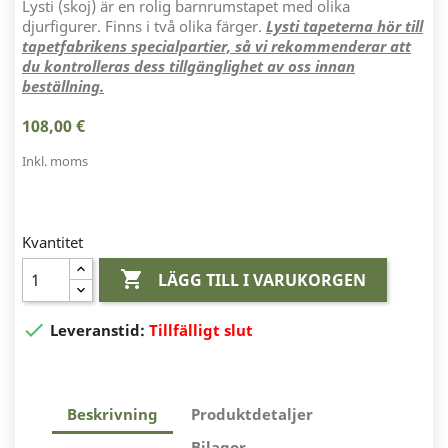
Lysti (skoj) är en rolig barnrumstapet med olika
djurfigurer. Finns i två olika färger.
Lysti
ta
peterna hör till
tapetfabrikens specialpartier, så vi rekommenderar att
du kontrolleras dess tillgänglighet av oss innan
beställning.
108,00 €
Inkl. moms
Kvantitet

LÄGG TILL I VARUKORGEN

Leveranstid:
Tillfälligt slut
Beskrivning
Produktdetaljer
Bilagor