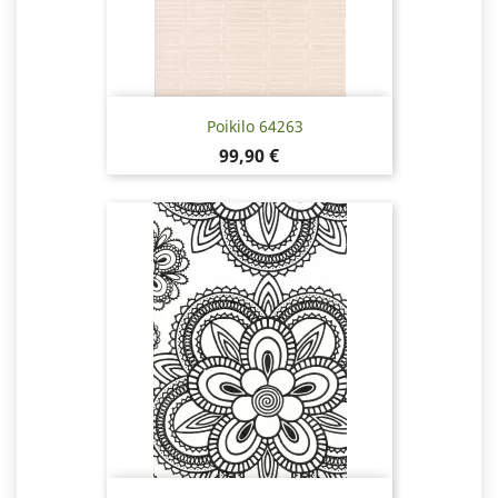
Poikilo 64263
Pris
99,90 €