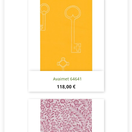
Avaimet 64641
Pris
118,00 €