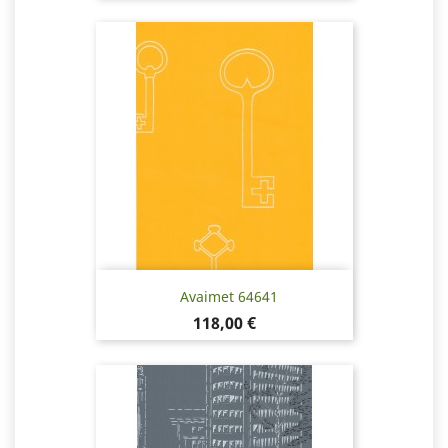
Avaimet 64641
Pris
118,00 €