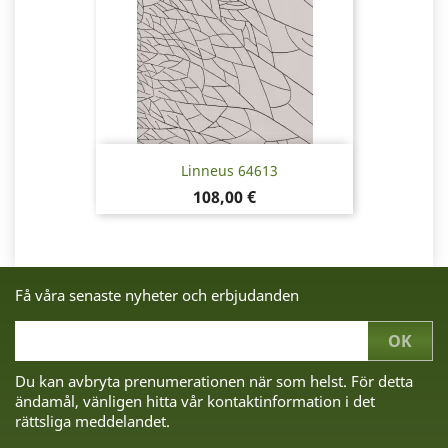
Linneus 64613
Pris
108,00 €
Få våra senaste nyheter och erbjudanden
Du kan avbryta prenumerationen när som helst. För detta
ändamål, vänligen hitta vår kontaktinformation i det
rättsliga meddelandet.