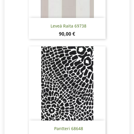
Leveä Raita 69738
Pris
90,00 €
Pantteri 68648