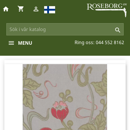
shopping_cart
home


Ring oss:
044 552 8162
MENU