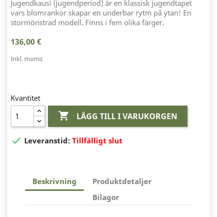
Jugendkausi (jugendperiod) är en klassisk jugendtapet
vars blomrankor skapar en underbar rytm på ytan! En
stormönstrad modell. Finns i fem olika färger.
136,00 €
Inkl. moms
Kvantitet

LÄGG TILL I VARUKORGEN

Leveranstid:
Tillfälligt slut
Beskrivning
Produktdetaljer
Bilagor