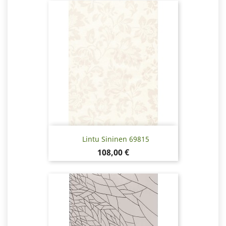
Lintu Sininen 69815
Pris
108,00 €