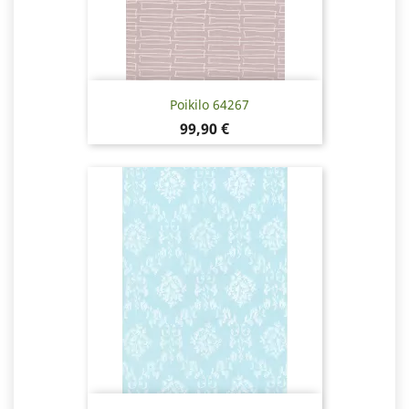
Poikilo 64267
Pris
99,90 €