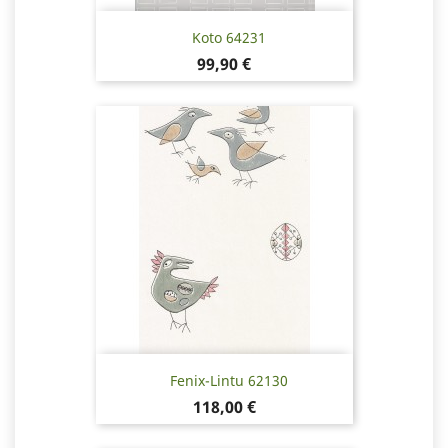
Koto 64231
Pris
99,90 €
Fenix-Lintu 62130
Pris
118,00 €