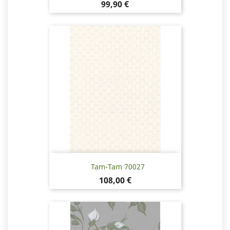
Pris
99,90 €
Tam-Tam 70027
Pris
108,00 €