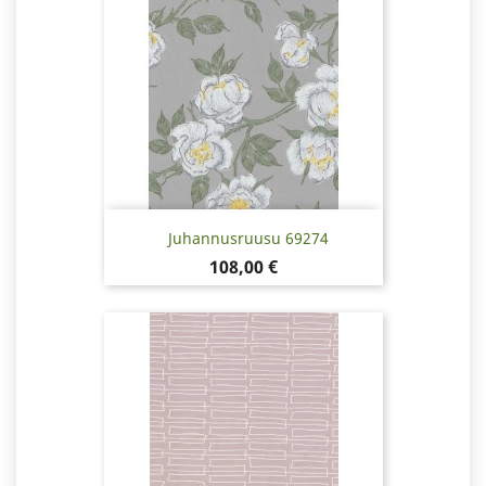
Juhannusruusu 69274
Pris
108,00 €