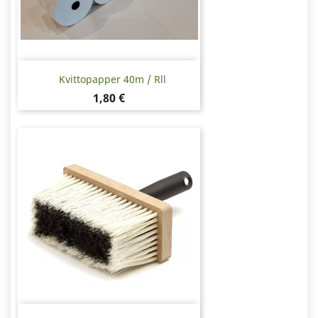
Kvittopapper 40m / Rll
Pris
1,80 €