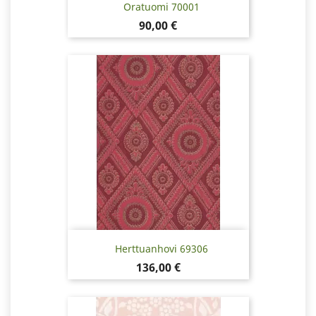
Oratuomi 70001
Pris
90,00 €
Herttuanhovi 69306
Pris
136,00 €