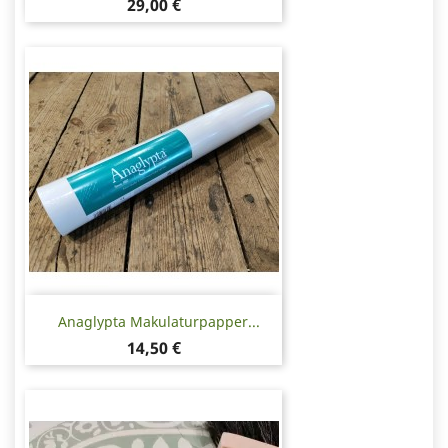
Pris
29,00 €
Anaglypta Makulaturpapper...
Pris
14,50 €