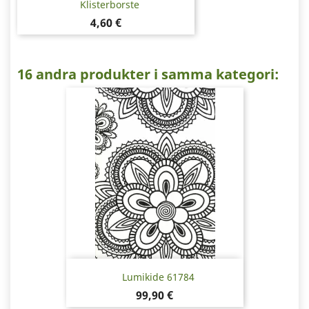
Klisterborste
Pris
4,60 €
16 andra produkter i samma kategori:
Lumikide 61784
Pris
99,90 €