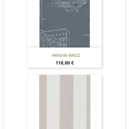
Helsinki 60622
Pris
118,00 €