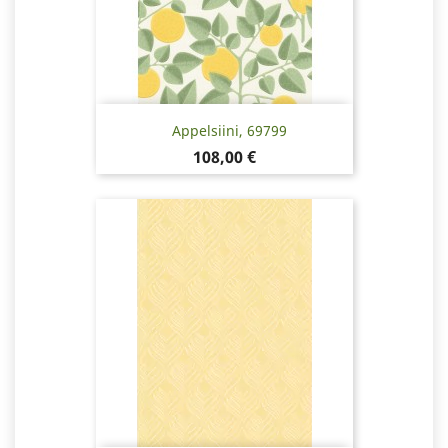
Appelsiini, 69799
Pris
108,00 €