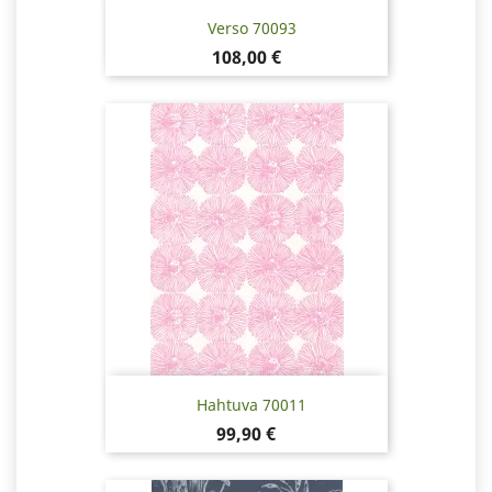
Verso 70093
Pris
108,00 €
Hahtuva 70011
Pris
99,90 €