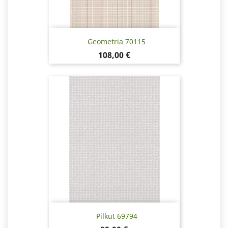
Geometria 70115
Pris
108,00 €
Pilkut 69794