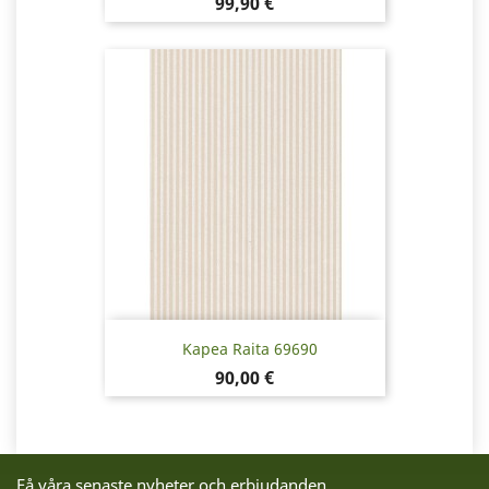
Pris
99,90 €
Kapea Raita 69690
Pris
90,00 €
Få våra senaste nyheter och erbjudanden