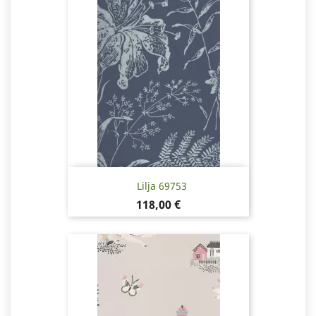
Lilja 69753
Pris
118,00 €