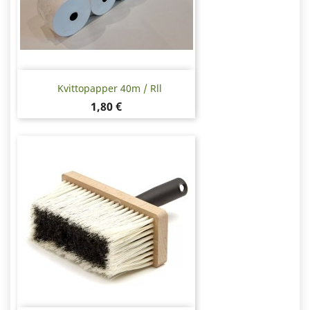
Kvittopapper 40m / Rll
Pris
1,80 €