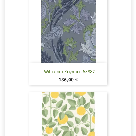
Williamin Köynnös 68882
Pris
136,00 €