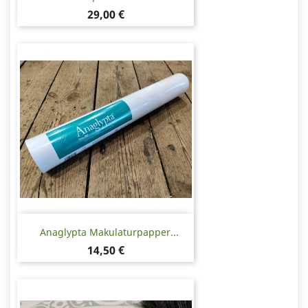
Pris
29,00 €
Anaglypta Makulaturpapper...
Pris
14,50 €