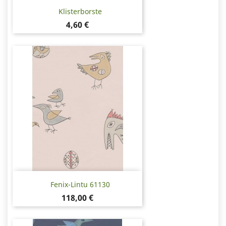
Klisterborste
Pris
4,60 €
Fenix-Lintu 61130
Pris
118,00 €