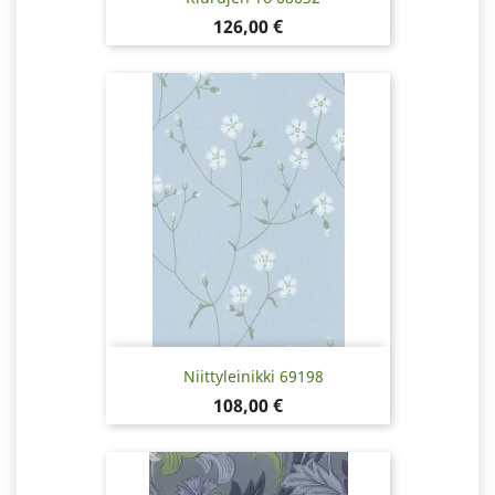
Pris
126,00 €
Niittyleinikki 69198
Pris
108,00 €