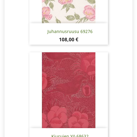
Juhannusruusu 69276
Pris
108,00 €
Kiurujen Yö 68632