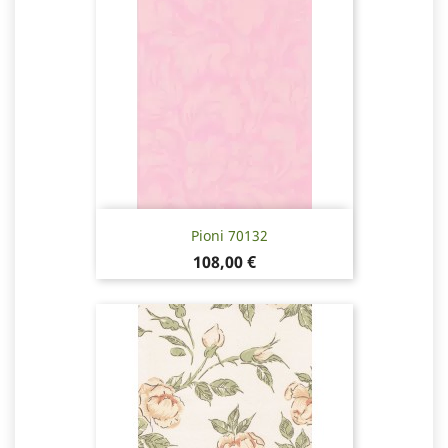
Pioni 70132
Pris
108,00 €