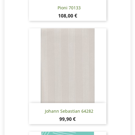
Pioni 70133
Pris
108,00 €
Johann Sebastian 64282
Pris
99,90 €