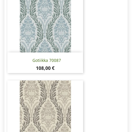
Gotiikka 70087
Pris
108,00 €