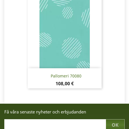
Pallomeri 70080
Pris
108,00 €
Få våra senaste nyheter och erbjudanden