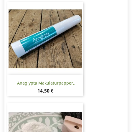
Anaglypta Makulaturpapper...
Pris
14,50 €