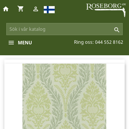
shopping_cart
home


Ring oss:
044 552 8162
MENU