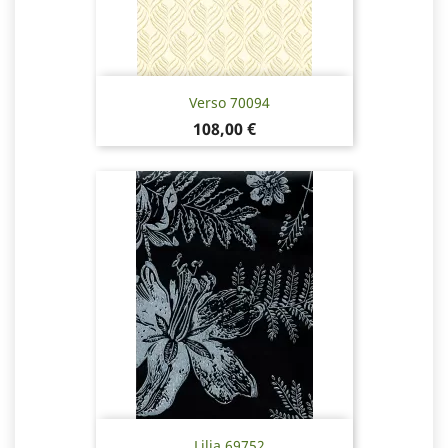
Verso 70094
Pris
108,00 €
Lilja 69752