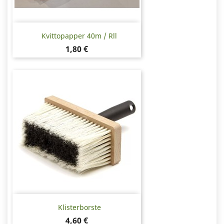
Kvittopapper 40m / Rll
Pris
1,80 €
Klisterborste
Pris
4,60 €