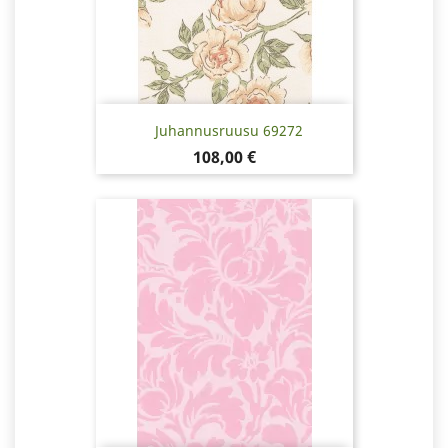
Juhannusruusu 69272
Pris
108,00 €