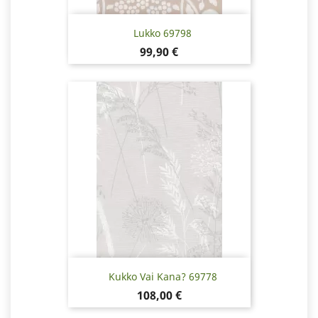
Lukko 69798
Pris
99,90 €
Kukko Vai Kana? 69778
Pris
108,00 €