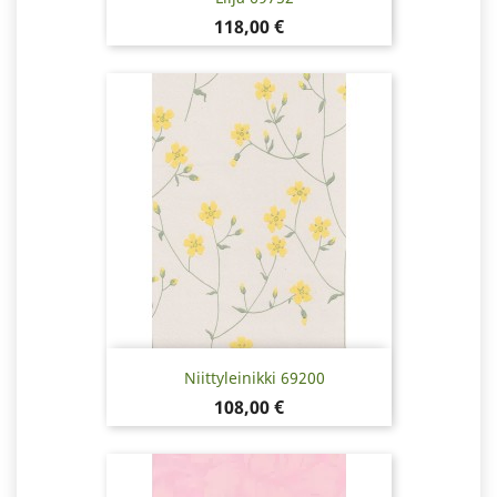
Pris
118,00 €
Niittyleinikki 69200
Pris
108,00 €