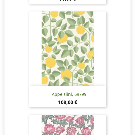
Appelsiini, 69799
Pris
108,00 €