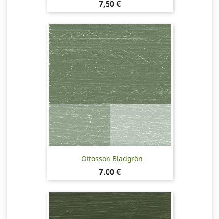
Pris
7,50 €
Ottosson Bladgrön
Pris
7,00 €