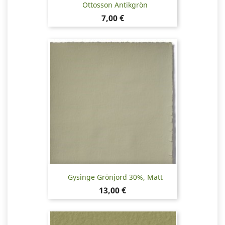
Ottosson Antikgrön
Pris
7,00 €
Gysinge Grönjord 30%, Matt
Pris
13,00 €