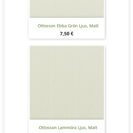
Ottosson Ebba Grön Ljus, Matt
Pris
7,50 €
Ottosson Lammöra Ljus, Matt