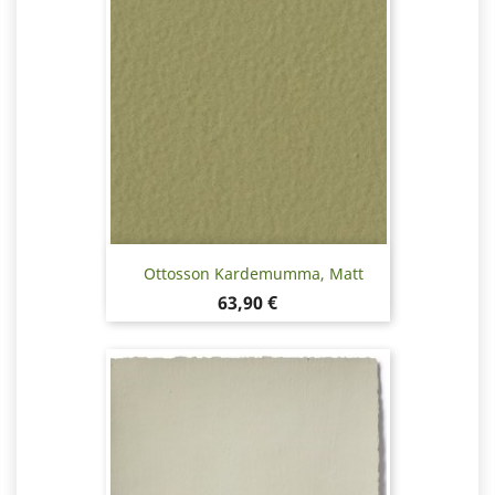
Ottosson Kardemumma, Matt
Pris
63,90 €