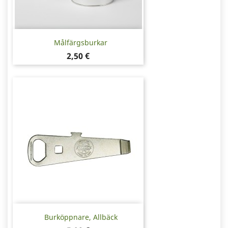
Målfärgsburkar
Pris
2,50 €
Burköppnare, Allbäck