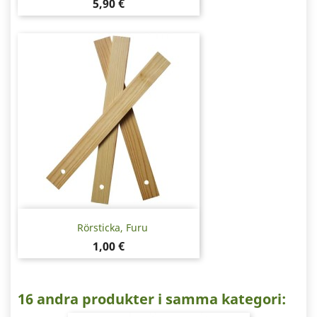
Pris
5,90 €
Rörsticka, Furu
Pris
1,00 €
16 andra produkter i samma kategori: