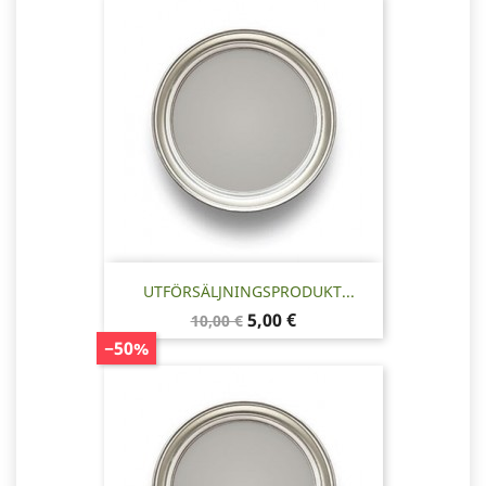
UTFÖRSÄLJNINGSPRODUKT...
Baspris
Pris
5,00 €
10,00 €
−50%