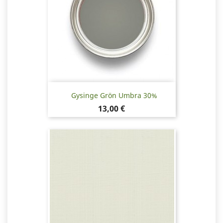
Gysinge Grön Umbra 30%
Pris
13,00 €