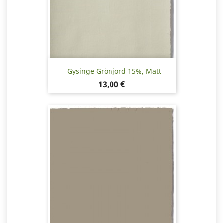
Gysinge Grönjord 15%, Matt
Pris
13,00 €