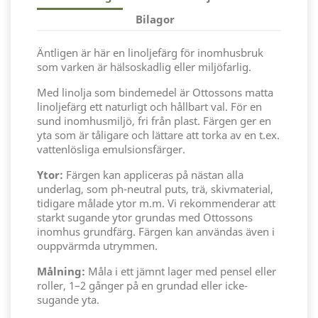
Bilagor
Äntligen är här en linoljefärg för inomhusbruk
som varken är hälsoskadlig eller miljöfarlig.
Med linolja som bindemedel är Ottossons matta
linoljefärg ett naturligt och hållbart val. För en
sund inomhusmiljö, fri från plast. Färgen ger en
yta som är tåligare och lättare att torka av en t.ex.
vattenlösliga emulsionsfärger.
Ytor:
Färgen kan appliceras på nästan alla
underlag, som ph-neutral puts, trä, skivmaterial,
tidigare målade ytor m.m. Vi rekommenderar att
starkt sugande ytor grundas med Ottossons
inomhus grundfärg. Färgen kan användas även i
ouppvärmda utrymmen.
Målning:
Måla i ett jämnt lager med pensel eller
roller, 1–2 gånger på en grundad eller icke-
sugande yta.