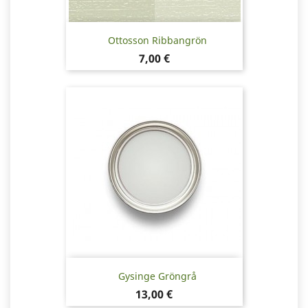
Ottosson Ribbangrön
Pris
7,00 €
Gysinge Gröngrå
Pris
13,00 €