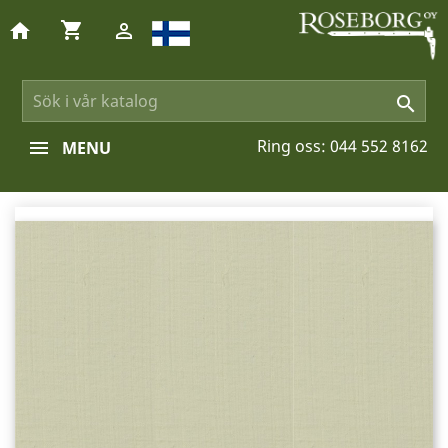
shopping_cart
home


Ring oss:
044 552 8162
MENU