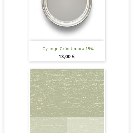
Gysinge Grön Umbra 15%
Pris
13,00 €