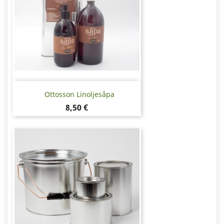
Ottosson Linoljesåpa
Pris
8,50 €