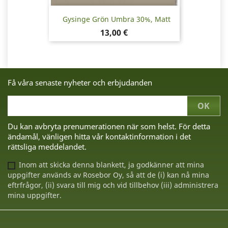
Gysinge Grön Umbra 30%, Matt
Pris
13,00 €
Få våra senaste nyheter och erbjudanden
Du kan avbryta prenumerationen när som helst. För detta
ändamål, vänligen hitta vår kontaktinformation i det
rättsliga meddelandet.
Inom att skicka denna blankett, ja godkänner att mina
uppgifter används av Rosebor Oy, så att de (i) kan nå mina
eftrfrågor, (ii) svara till mig och vid tillbehov (iii) administrera
mina uppgifter.