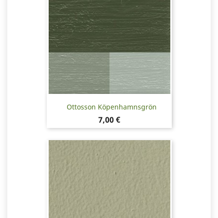
Ottosson Köpenhamnsgrön
Pris
7,00 €