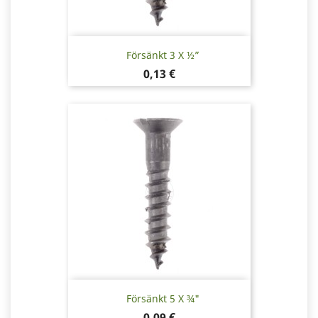
Försänkt 3 X ½”
Pris
0,13 €
Försänkt 5 X ¾"
Pris
0,09 €