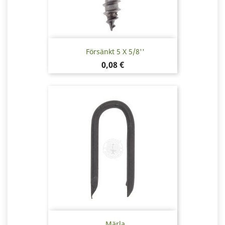
Försänkt 5 X 5/8''
Pris
0,08 €
Märla