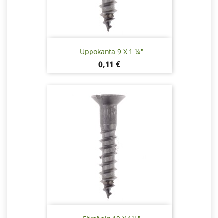
Uppokanta 9 X 1 ¼"
Pris
0,11 €