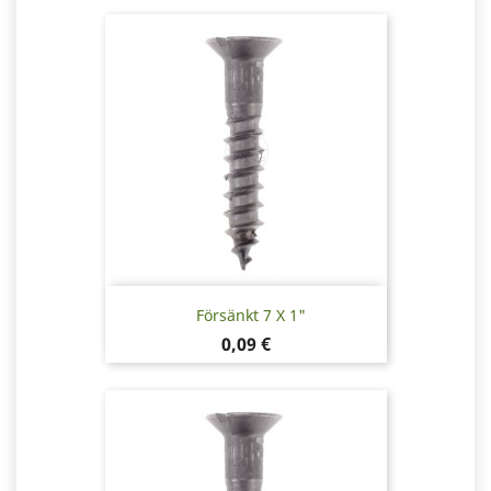
Försänkt 7 X 1"
Pris
0,09 €