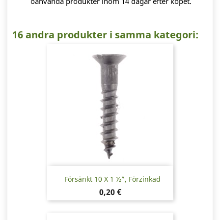
oanvända produkter inom 14 dagar efter köpet.
16 andra produkter i samma kategori:
Försänkt 10 X 1 ½”, Förzinkad
Pris
0,20 €