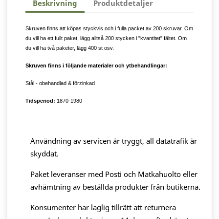
Beskrivning
Produktdetaljer
Skruven finns att köpas styckvis och i fulla packet av 200 skruvar. Om
du vill ha ett fullt paket, lägg alltså 200 stycken i "kvantitet" fältet. Om
du vill ha två paketer, lägg 400 st osv.
Skruven finns i följande materialer och ytbehandlingar:
Stål - obehandlad & förzinkad
Tidsperiod:
1870-1980
Användning av servicen är tryggt, all datatrafik är
skyddat.
Paket leveranser med Posti och Matkahuolto eller
avhämtning av beställda produkter från butikerna.
Konsumenter har laglig tillrätt att returnera