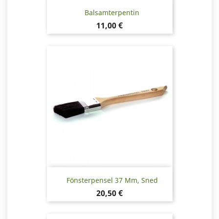
Balsamterpentin
Pris
11,00 €
Fönsterpensel 37 Mm, Sned
Pris
20,50 €