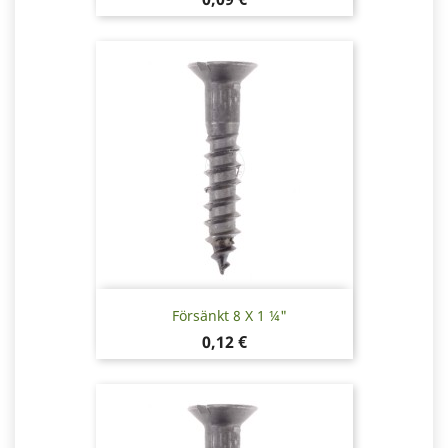
Försänkt 8 X 1 ¼"
Pris
0,12 €