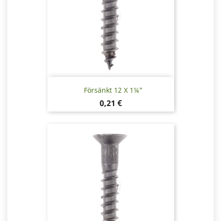
Försänkt 12 X 1¼"
Pris
0,21 €