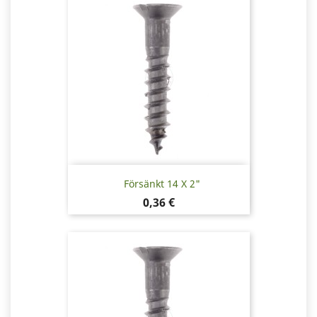
Försänkt 14 X 2"
Pris
0,36 €