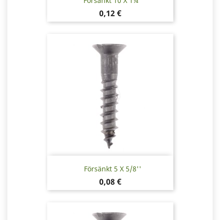
Försänkt 10 X 1¼"
Pris
0,12 €
Försänkt 5 X 5/8''
Pris
0,08 €