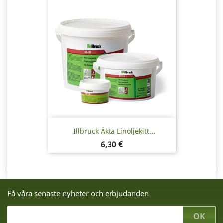
Illbruck Äkta Linoljekitt...
Pris
6,30 €
Få våra senaste nyheter och erbjudanden