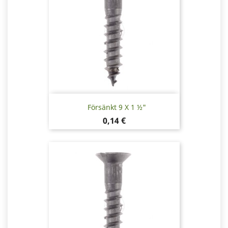
Försänkt 9 X 1 ½"
Pris
0,14 €