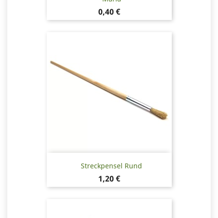
Pris
0,40 €
Streckpensel Rund
Pris
1,20 €