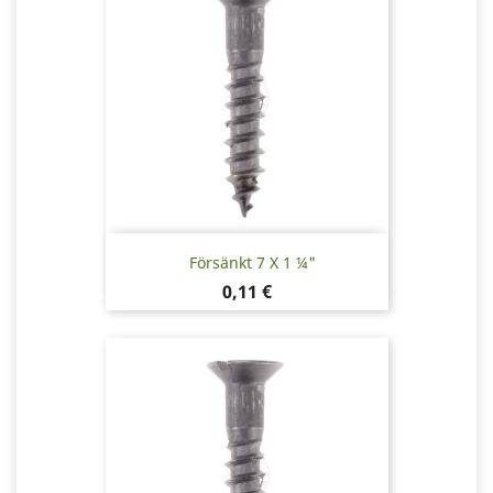
Försänkt 7 X 1 ¼"
Pris
0,11 €