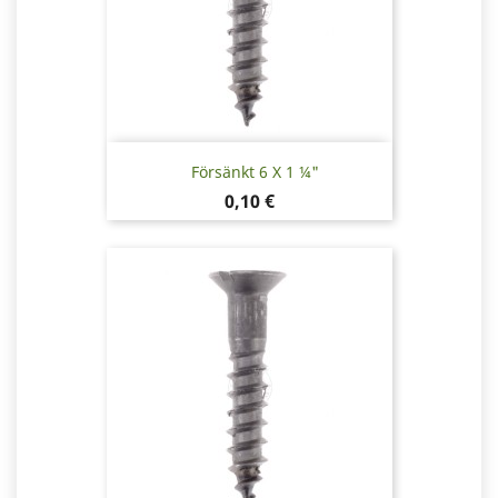
Försänkt 6 X 1 ¼"
Pris
0,10 €