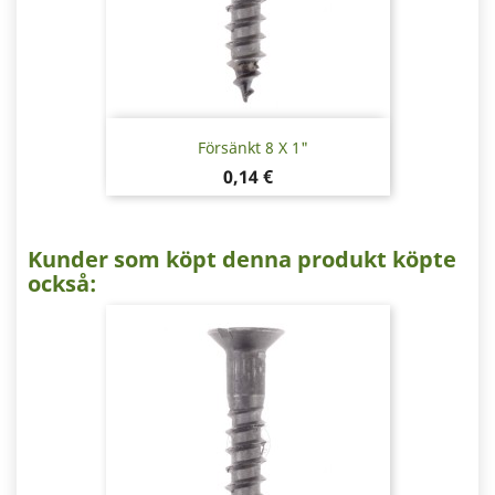
Försänkt 8 X 1"
Pris
0,14 €
Kunder som köpt denna produkt köpte
också: