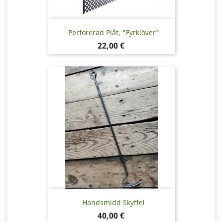
Perforerad Plåt, "Fyrklöver"
Pris
22,00 €
Handsmidd Skyffel
Pris
40,00 €