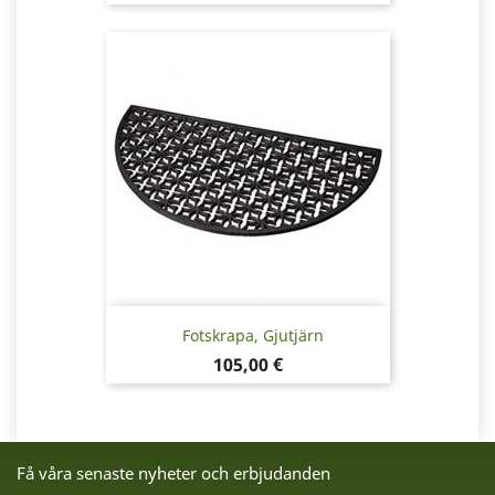
Fotskrapa, Gjutjärn
Pris
105,00 €
Få våra senaste nyheter och erbjudanden