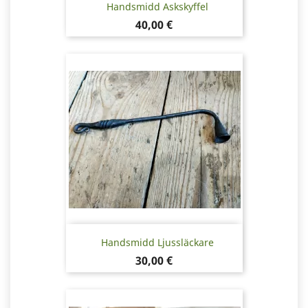
Handsmidd Askskyffel
Pris
40,00 €
Handsmidd Ljussläckare
Pris
30,00 €