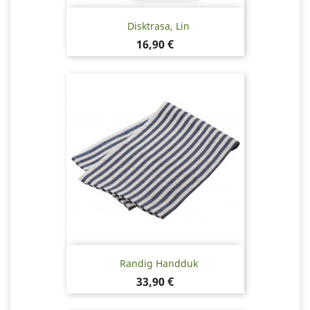
Disktrasa, Lin
Pris
16,90 €
Randig Handduk
Pris
33,90 €