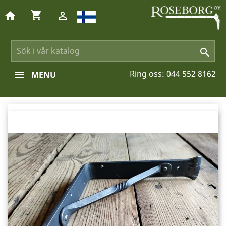
shopping_cart
home


Ring oss:
044 552 8162
MENU