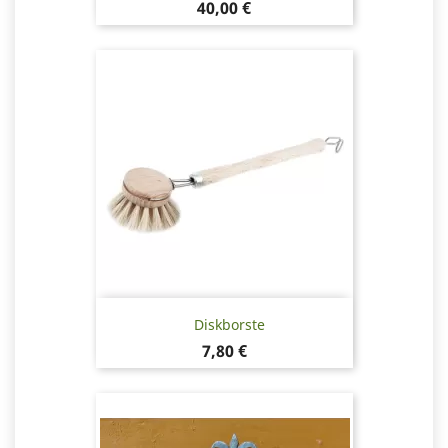
Pris
40,00 €
Diskborste
Pris
7,80 €