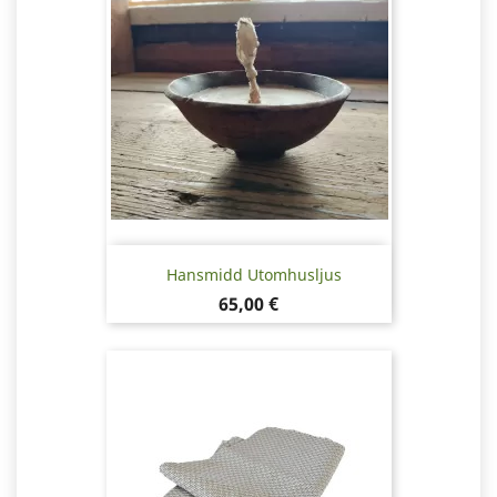
Hansmidd Utomhusljus
Pris
65,00 €