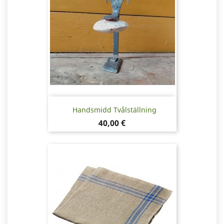
Handsmidd Tvålställning
Pris
40,00 €