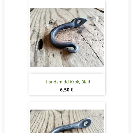
Handsmidd Krok, Blad
Pris
6,50 €