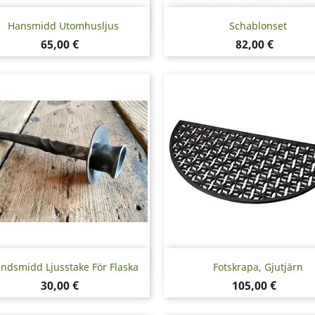
Snabbvy
Snabbvy


Hansmidd Utomhusljus
Schablonset
Pris
Pris
65,00 €
82,00 €
Snabbvy
Snabbvy


ndsmidd Ljusstake För Flaska
Fotskrapa, Gjutjärn
Pris
Pris
30,00 €
105,00 €