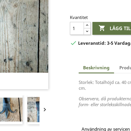
Kvantitet

LÄGG TI

Leveranstid:
3-5 Vardag
Beskrivning
Prod
Storlek: Totalhöjd ca. 40
cm.
Observera, då produktern
form- eller storleksskillna

Användning av servicen är