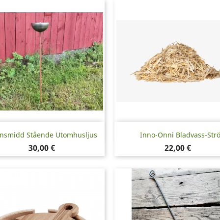
Snabbvy
Snabbvy


nsmidd Stående Utomhusljus
Inno-Onni Bladvass-Str
Pris
Pris
30,00 €
22,00 €