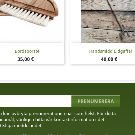
Snabbvy
Snabbvy


Bordsborste
Handsmidd Eldgaffel
Pris
Pris
35,00 €
40,00 €
u kan avbryta prenumerationen när som helst. För detta
damål, vänligen hitta vår kontaktinformation i det
ttsliga meddelandet.