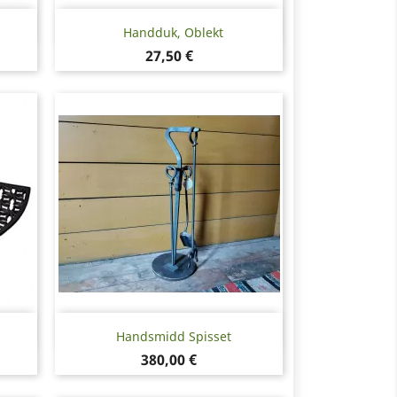
Snabbvy

Handduk, Oblekt
Pris
27,50 €
Snabbvy

Handsmidd Spisset
Pris
380,00 €