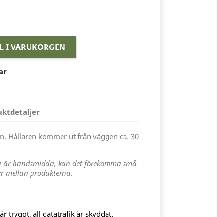
LL I VARUKORGEN
ar
uktdetaljer
 cm. Hållaren kommer ut från väggen ca. 30
a är handsmidda, kan det förekomma små
der mellan produkterna.
 tryggt, all datatrafik är skyddat.