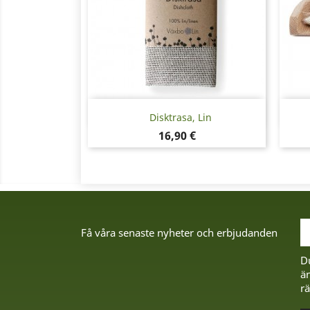
Snabbvy

Disktrasa, Lin
Pris
16,90 €
Få våra senaste nyheter och erbjudanden
D
än
rä