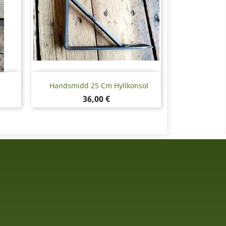
Snabbvy

Handsmidd 25 Cm Hyllkonsol
Pris
36,00 €