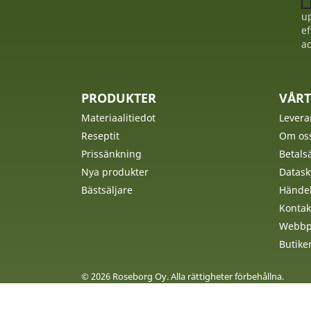
up
ef
ad
PRODUKTER
VÅRT
Materiaalitiedot
Levera
Reseptit
Om os
Prissänkning
Betalsä
Nya produkter
Datask
Bästsäljare
Händel
Kontak
Webbpl
Butike
© 2026 Roseborg Oy. Alla rättigheter förbehållna.