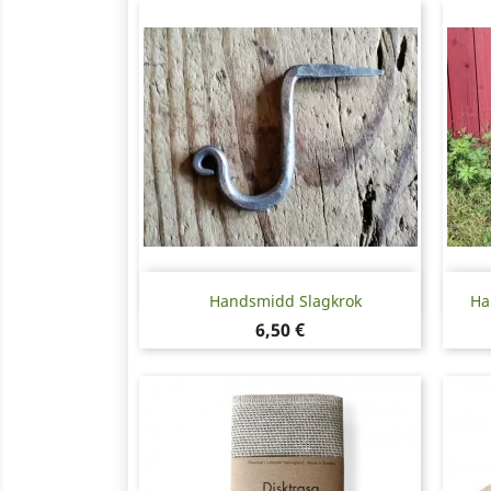
Snabbvy

Handsmidd Slagkrok
Ha
Pris
6,50 €