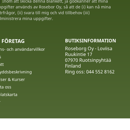
Inom att skicka denna blankett, ja godkänner att mina
pgifter används av Rosebor Oy, så att de (i) kan nå mina
trfrågor, (ii) svara till mig och vid tillbehov (iii)
ministrera mina uppgifter.
 FÖRETAG
BUTIKSINFORMATION
Roseborg Oy - Loviisa
ns- och användarvillkor
Ruukintie 17
s
07970 Ruotsinpyhtää
tt
Finland
Ring oss:
044 552 8162
yddsbeskrivning
ser & Kurser
ta oss
atskarta
r