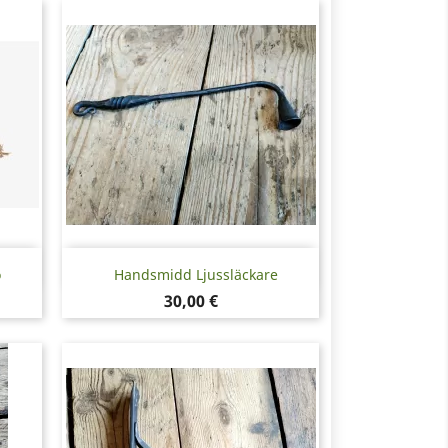
Snabbvy

ö
Handsmidd Ljussläckare
Pris
30,00 €