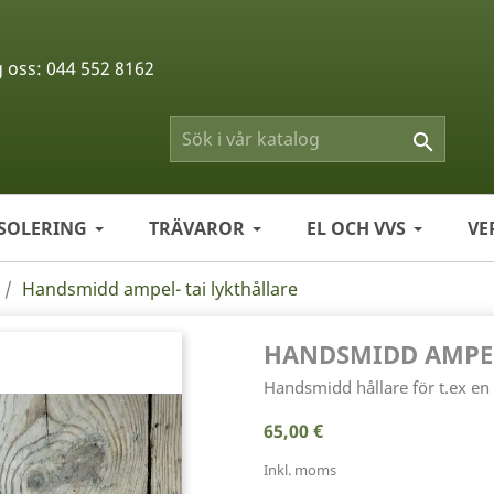
g oss:
044 552 8162

ISOLERING
TRÄVAROR
EL OCH VVS
VE
Handsmidd ampel- tai lykthållare
HANDSMIDD AMPEL
Handsmidd hållare för t.ex en 
65,00 €
Inkl. moms