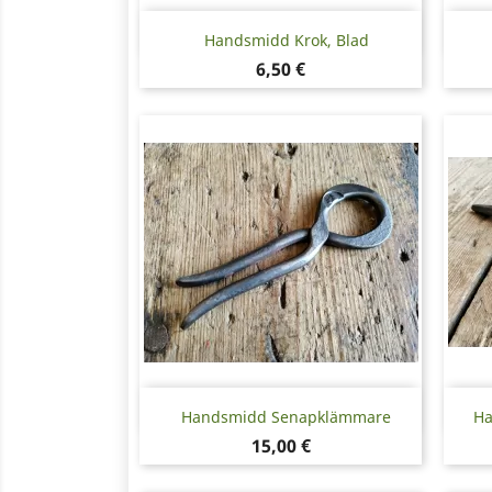
Snabbvy

Handsmidd Krok, Blad
Pris
6,50 €
Snabbvy

Handsmidd Senapklämmare
Ha
Pris
15,00 €