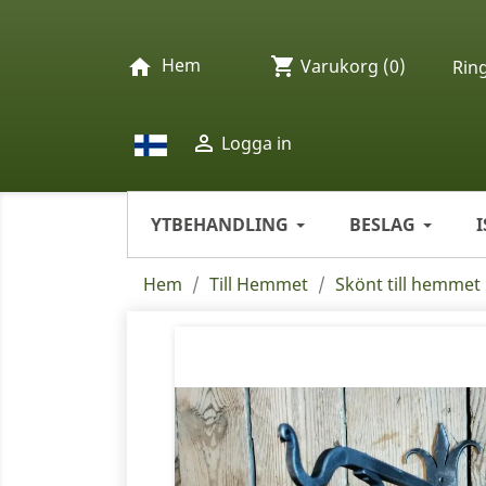
Hem
shopping_cart
home
Varukorg
(0)
Rin

Logga in
YTBEHANDLING
BESLAG
Hem
Till Hemmet
Skönt till hemmet