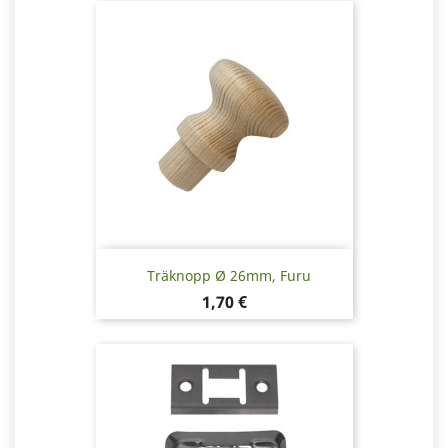
Träknopp Ø 26mm, Furu
Pris
1,70 €