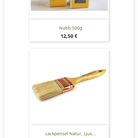
Nubb 500g
Pris
12,50 €
Lackpensel Natur, Ljus...