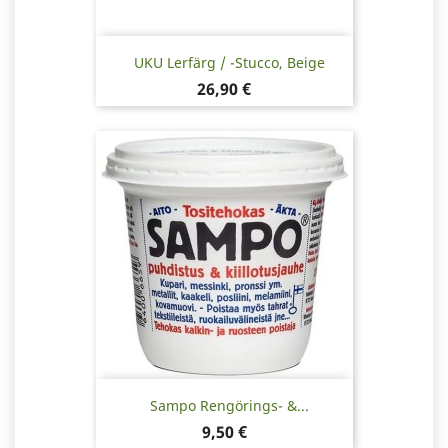
UKU Lerfärg / -stucco, Beige
Pris
26,90 €
Sampo Rengörings- &...
Pris
9,50 €