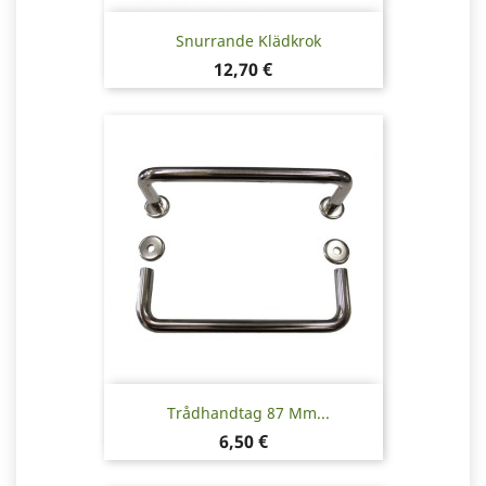
Snurrande Klädkrok
Pris
12,70 €
Trådhandtag 87 Mm...
Pris
6,50 €