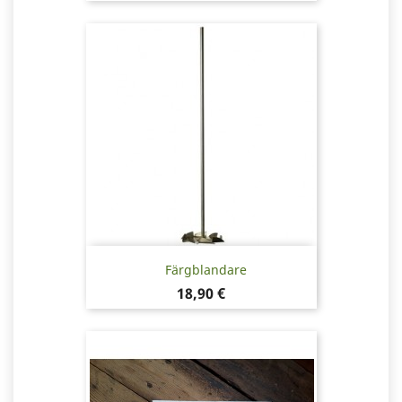
Färgblandare
Pris
18,90 €