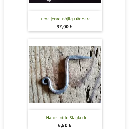
Emaljerad Böjlig Hängare
Pris
32,00 €
Handsmidd Slagkrok
Pris
6,50 €