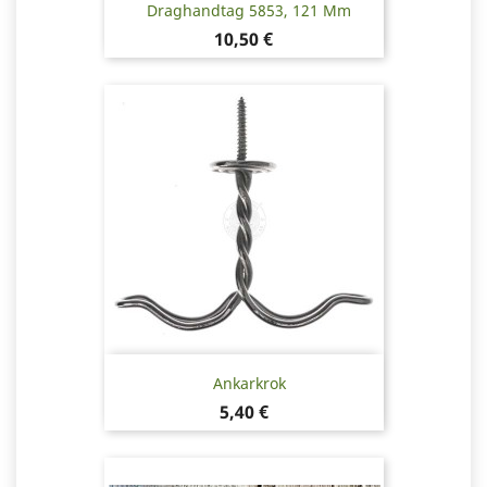
Draghandtag 5853, 121 Mm
Pris
10,50 €
Ankarkrok
Pris
5,40 €