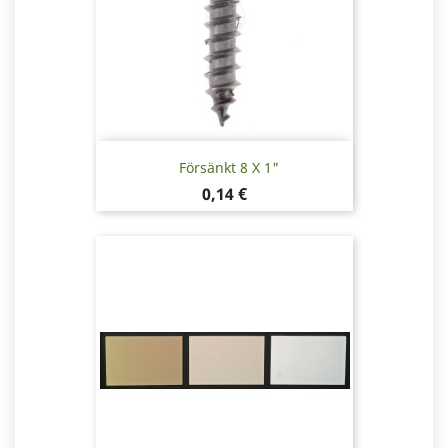
Försänkt 8 X 1"
Pris
0,14 €