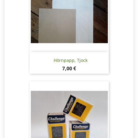
Hörnpapp, Tjock
Pris
7,00 €