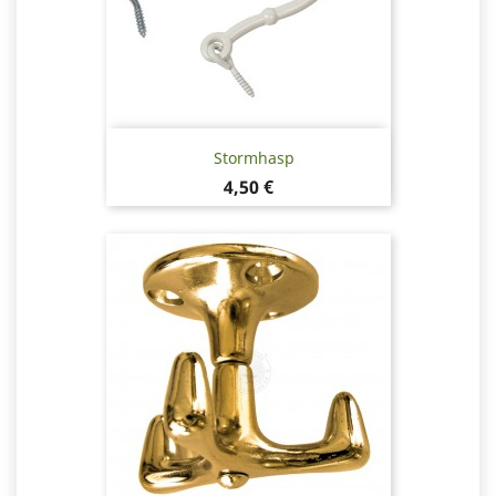
Stormhasp
Pris
4,50 €