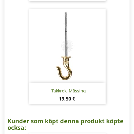
Takkrok, Mässing
Pris
19,50 €
Kunder som köpt denna produkt köpte
också: