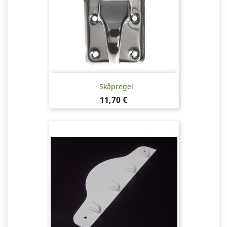
Skåpregel
Pris
11,70 €