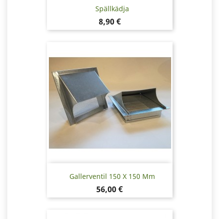
Spällkädja
Pris
8,90 €
Gallerventil 150 X 150 Mm
Pris
56,00 €