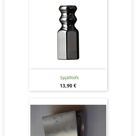
Spjälltofs
Pris
13,90 €