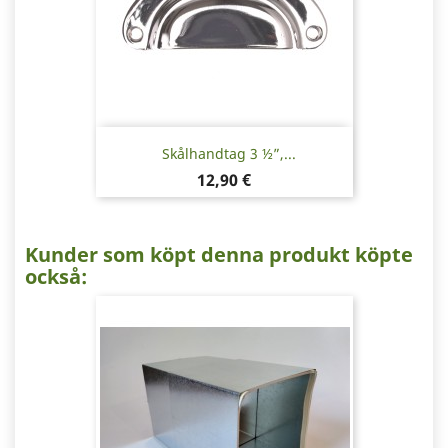
Skålhandtag 3 ½”,...
Pris
12,90 €
Kunder som köpt denna produkt köpte
också: