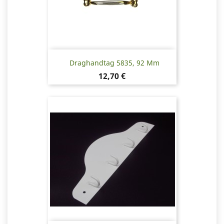
Draghandtag 5835, 92 Mm
Pris
12,70 €