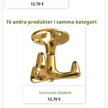
Pris
12,70 €
16 andra produkter i samma kategori:
Snurrande Klädkrok
Pris
12,70 €