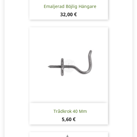
Emaljerad Böjlig Hängare
Pris
32,00 €
Trådkrok 40 Mm
Pris
5,60 €