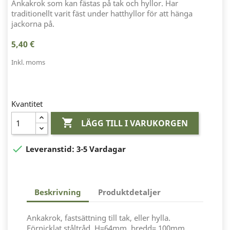
Ankakrok som kan fästas på tak och hyllor. Har
traditionellt varit fäst under hatthyllor för att hänga
jackorna på.
5,40 €
Inkl. moms
Kvantitet

LÄGG TILL I VARUKORGEN

Leveranstid:
3-5 Vardagar
Beskrivning
Produktdetaljer
Ankakrok, fastsättning till tak, eller hylla.
Förnicklat ståltråd, H=64mm, bredd= 100mm.