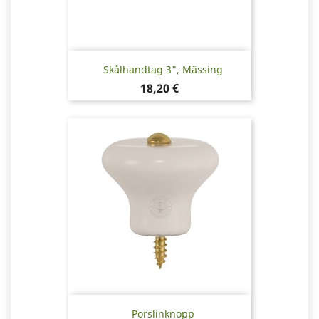
Skålhandtag 3", Mässing
Pris
18,20 €
Porslinknopp