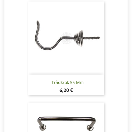
Trådkrok 55 Mm
Pris
6,20 €