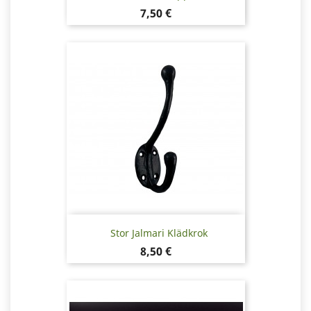
Pris
7,50 €
Stor Jalmari Klädkrok
Pris
8,50 €