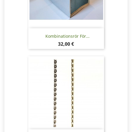
Kombinationsrör För...
Pris
32,00 €