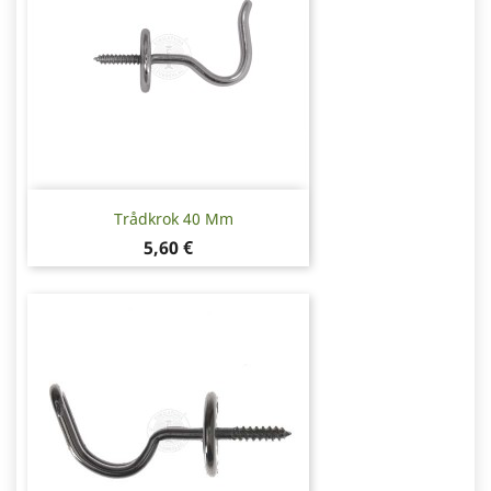
Trådkrok 40 Mm
Pris
5,60 €