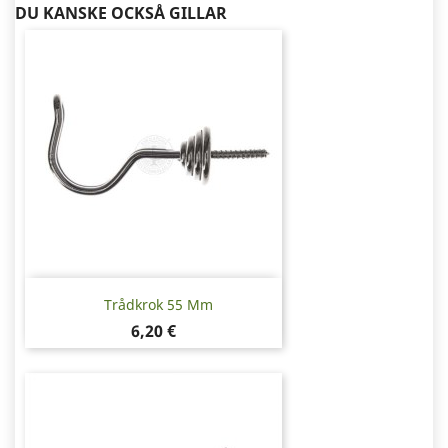
DU KANSKE OCKSÅ GILLAR
Trådkrok 55 Mm
Pris
6,20 €