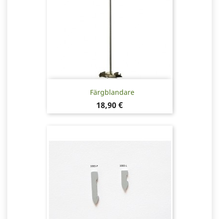
Färgblandare
Pris
18,90 €