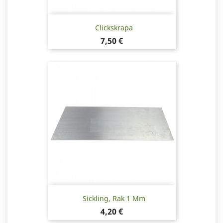
Clickskrapa
Pris
7,50 €
Sickling, Rak 1 Mm
Pris
4,20 €