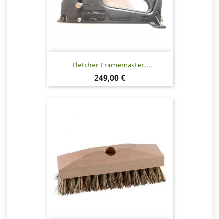
Fletcher Framemaster,...
Pris
249,00 €