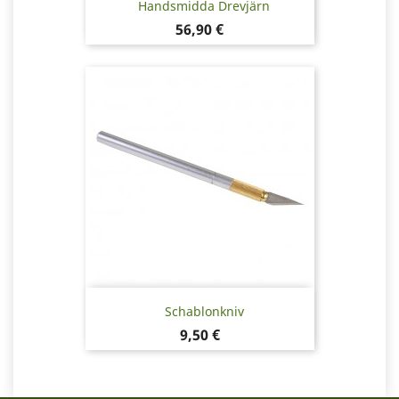
Handsmidda Drevjärn
Pris
56,90 €
Schablonkniv
Pris
9,50 €