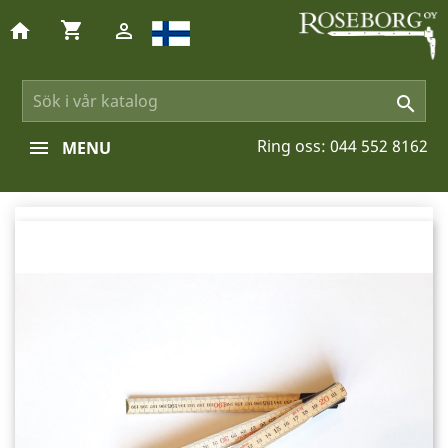
shopping_cart
home


Ring oss:
044 552 8162
MENU