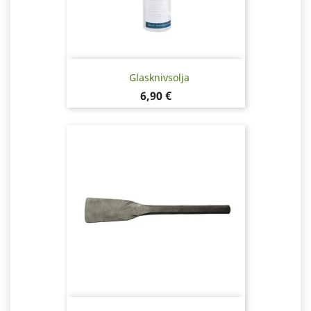
Glasknivsolja
Pris
6,90 €