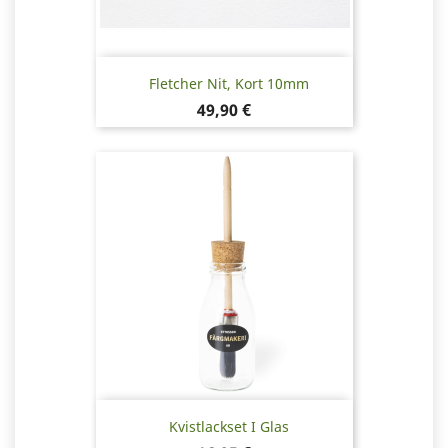
Fletcher Nit, Kort 10mm
Pris
49,90 €
Kvistlackset I Glas