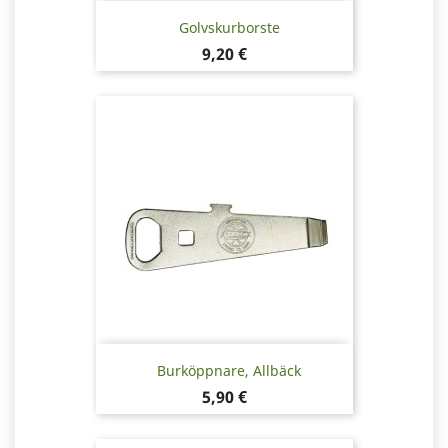
Golvskurborste
Pris
9,20 €
Burköppnare, Allbäck
Pris
5,90 €