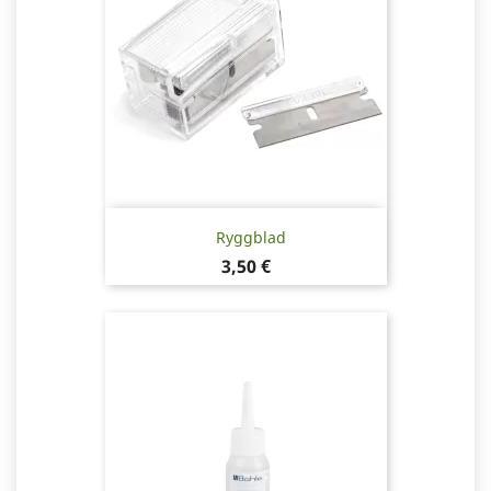
Ryggblad
Pris
3,50 €