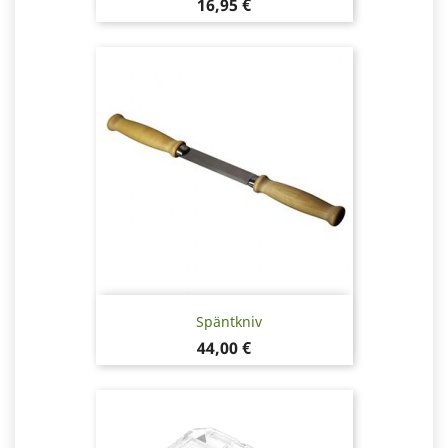
Pris
16,95 €
Späntkniv
Pris
44,00 €