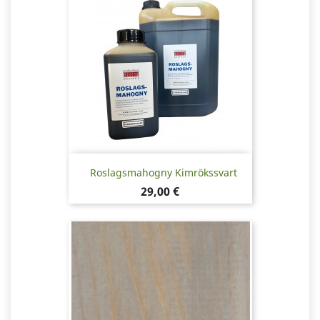
Roslagsmahogny Kimrökssvart
Pris
29,00 €