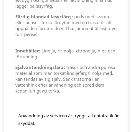
ett dygn och gör sedan en lått slipning innan du
lägger på lasyrfäg.
Färdig blandad lasyrfärg
speds med svamp
eller pensel. Torka färgytan med en trasa för att
uppnå den färgton du vill ha. Jämna ut tillsist med
torr pensel.
Innehåller:
Linolja, ricinolja, citronolja, Aloe och
förtunning.
Självantändningsfara:
trasor och andra porösa
material som man torkat linoljefärg/linolja med,
kan tändas av sig själv. Sänk trasorna i en
vattenhink efter användning och spred dem
sedan luftigt att torka.
Användning av servicen är tryggt, all datatrafik är
skyddat.