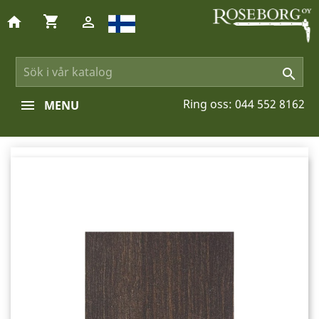
shopping_cart
home


Ring oss:
044 552 8162
MENU