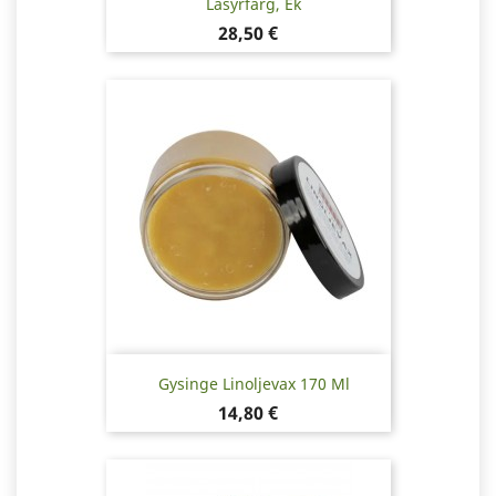
Lasyrfärg, Ek
Pris
28,50 €
Gysinge Linoljevax 170 Ml
Pris
14,80 €