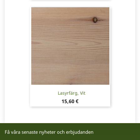
Lasyrfärg, Vit
Pris
15,60 €
Få våra senaste nyheter och erbjudanden