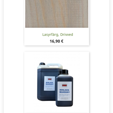
Lasyrfärg, Drivved
Pris
16,90 €