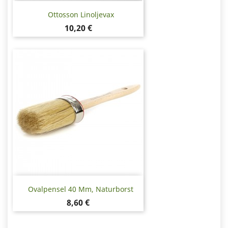
Ottosson Linoljevax
Pris
10,20 €
Ovalpensel 40 Mm, Naturborst
Pris
8,60 €