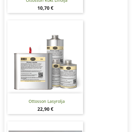
Ottosson Kokt Linolja
Pris
10,70 €
Ottosson Lasyrolja
Pris
22,90 €