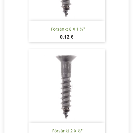
Försänkt 8 X 1 ¼"
Pris
0,12 €
Försänkt 2 X ½''