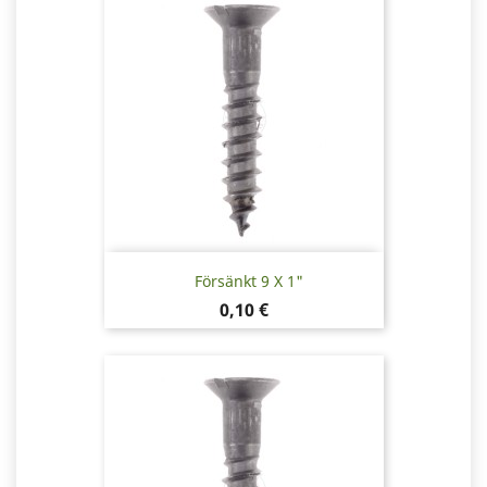
Försänkt 9 X 1"
Pris
0,10 €