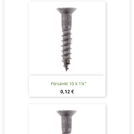
Försänkt 10 X 1¼"
Pris
0,12 €