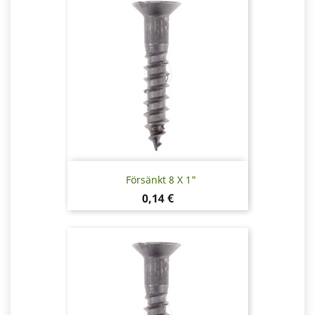
Försänkt 8 X 1"
Pris
0,14 €