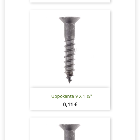
Uppokanta 9 X 1 ¼"
Pris
0,11 €