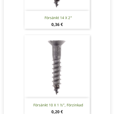
Försänkt 14 X 2"
Pris
0,36 €
Försänkt 10 X 1 ½”, Förzinkad
Pris
0,20 €