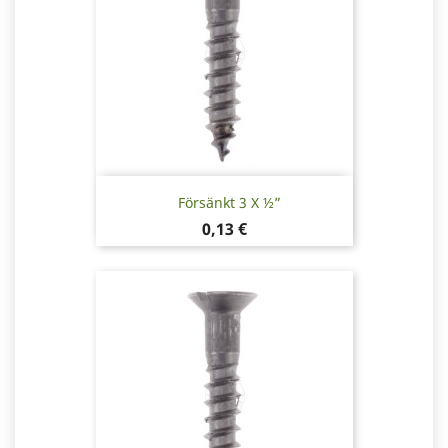
Försänkt 3 X ½”
Pris
0,13 €