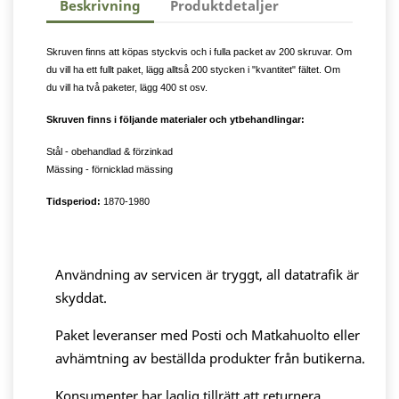
Beskrivning
Produktdetaljer
Skruven finns att köpas styckvis och i fulla packet av 200 skruvar. Om
du vill ha ett fullt paket, lägg alltså 200 stycken i "kvantitet" fältet. Om
du vill ha två paketer, lägg 400 st osv.
Skruven finns i följande materialer och ytbehandlingar:
Stål - obehandlad & förzinkad
Mässing - förnicklad mässing
Tidsperiod:
1870-1980
Användning av servicen är tryggt, all datatrafik är
skyddat.
Paket leveranser med Posti och Matkahuolto eller
avhämtning av beställda produkter från butikerna.
Konsumenter har laglig tillrätt att returnera