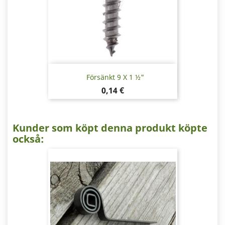
Försänkt 9 X 1 ½"
Pris
0,14 €
Kunder som köpt denna produkt köpte
också: