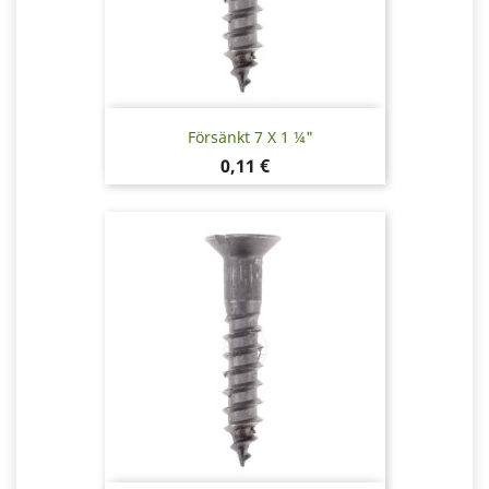
Försänkt 7 X 1 ¼"
Pris
0,11 €