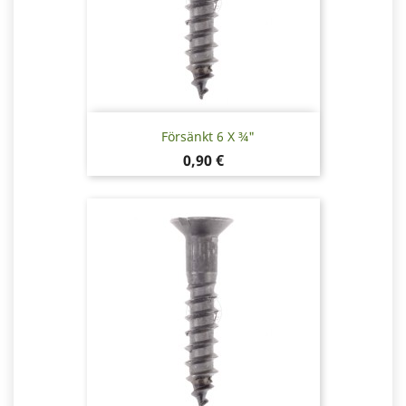
Försänkt 6 X ¾"
Pris
0,90 €