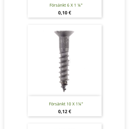
Försänkt 6 X 1 ¼"
Pris
0,10 €
Försänkt 10 X 1¼"
Pris
0,12 €