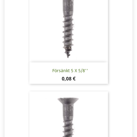
Försänkt 5 X 5/8''
Pris
0,08 €