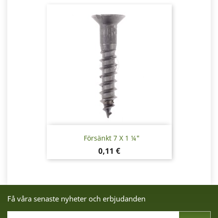
Försänkt 7 X 1 ¼"
Pris
0,11 €
Få våra senaste nyheter och erbjudanden