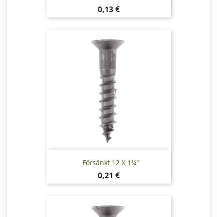
Pris
0,13 €
Försänkt 12 X 1¼"
Pris
0,21 €