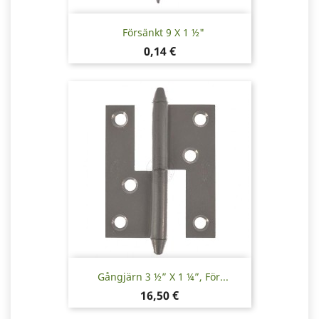
Försänkt 9 X 1 ½"
Pris
0,14 €
Gångjärn 3 ½” X 1 ¼”, För...
Pris
16,50 €