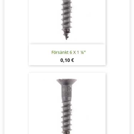
Försänkt 6 X 1 ¼"
Pris
0,10 €