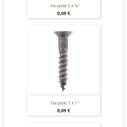
Försänkt 5 X ¾"
Pris
0,09 €
Försänkt 7 X 1"
Pris
0,09 €