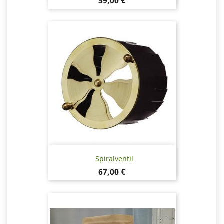
Pris
59,00 €
Spiralventil
Pris
67,00 €