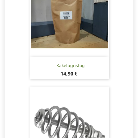
Kakelugnsfog
Pris
14,90 €