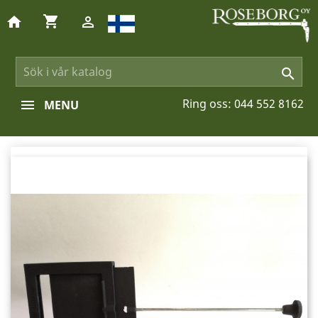
shopping_cart
home


Ring oss:
044 552 8162
MENU