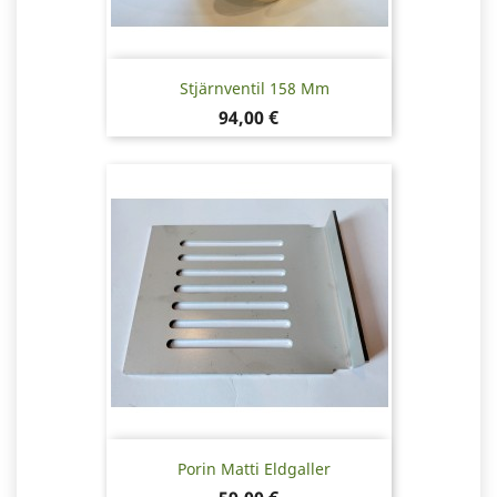
Stjärnventil 158 Mm
Pris
94,00 €
Porin Matti Eldgaller