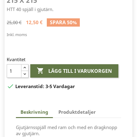
215 X 215
HTT 40 spjäll i gjutärn.
12,50 €
SPARA 50%
25,00 €
Inkl. moms
Kvantitet

LÄGG TILL I VARUKORGEN

Leveranstid:
3-5 Vardagar
Beskrivning
Produktdetaljer
Gjutjärnsspjäll med ram och med en dragknopp
av gjutjärn.