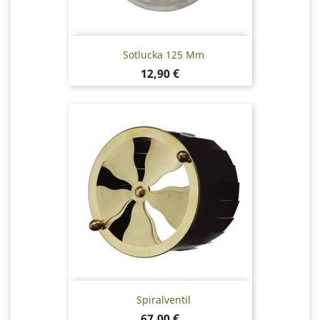
Sotlucka 125 Mm
Pris
12,90 €
Spiralventil
Pris
67,00 €