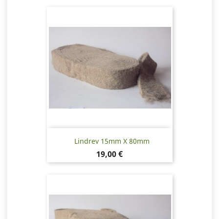
Lindrev 15mm X 80mm
Pris
19,00 €