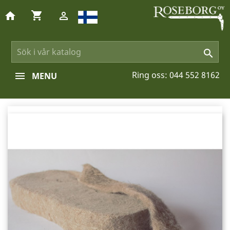
shopping_cart
home


Ring oss:
044 552 8162
MENU