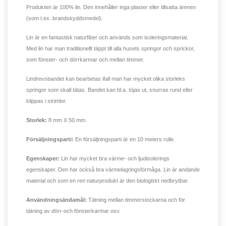
Produkten är 100% lin. Den innehåller inga plaster eller tillsatta ämnen
(som t.ex. brandskyddsmedel).
Lin är en fantastisk naturfiber och används som isoleringsmaterial.
Med lin har man traditionellt täppt till alla husets springor och sprickor,
som fönster- och dörrkarmar och mellan timmer.
Lindrevsbandet kan bearbetas ifall man har mycket olika storleks
springor som skall tätas. Bandet kan bl.a. töjas ut, snurras rund eller
klippas i strimlor.
Storlek:
8 mm X 50 mm.
Försäljningsparti:
En försäljningsparti är en 10 meters rulle.
Egenskaper:
Lin har mycket bra värme- och ljudisolerings
egenskaper. Den har också bra värmelagringsförmåga. Lin är andande
material och som en ren naturprodukt är den biologiskt nedbrytbar.
Användningsändamål:
Tätning mellan timmerstockarna och för
tätning av dörr-och fönsterkarmar osv.