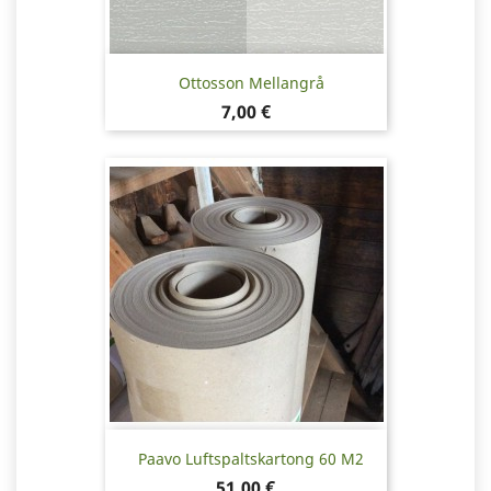
Ottosson Mellangrå
Pris
7,00 €
Paavo Luftspaltskartong 60 M2
Pris
51,00 €