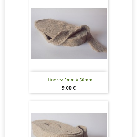
Lindrev 5mm X 50mm
Pris
9,00 €