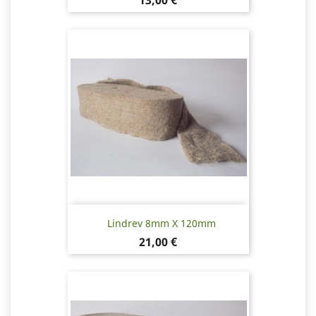
13,00 €
Lindrev 8mm X 120mm
Pris
21,00 €