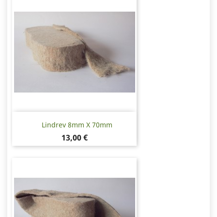
Lindrev 8mm X 70mm
Pris
13,00 €