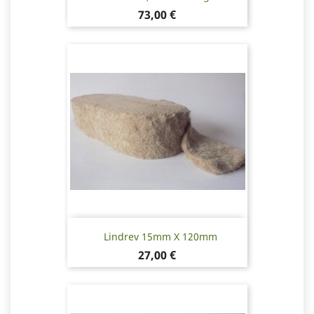
Pris
73,00 €
Lindrev 15mm X 120mm
Pris
27,00 €