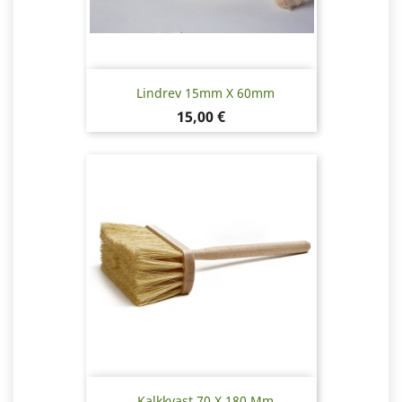
Lindrev 15mm X 60mm
Pris
15,00 €
Kalkkvast 70 X 180 Mm