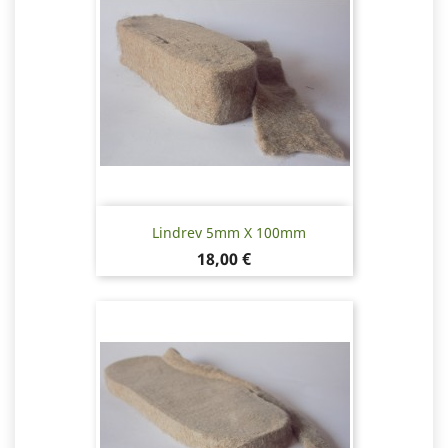
Lindrev 5mm X 100mm
Pris
18,00 €