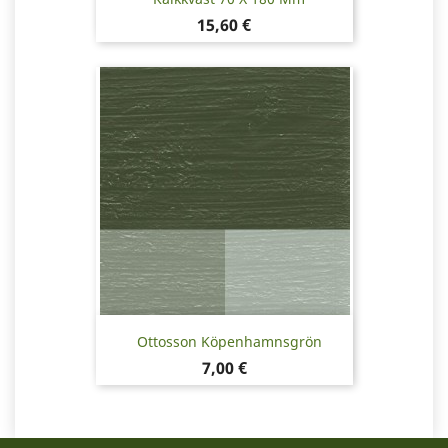
Pris
15,60 €
Ottosson Köpenhamnsgrön
Pris
7,00 €