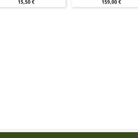
Pris
Pris
15,50 €
159,00 €