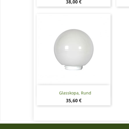
Pris
38,00 €
Snabbvy

Glasskopa, Rund
Pris
35,60 €