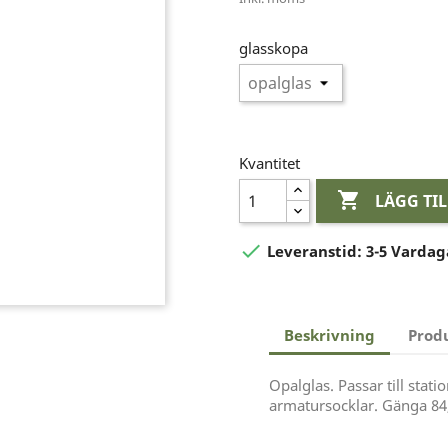
glasskopa
Kvantitet

LÄGG TI

Leveranstid:
3-5 Vardag
Beskrivning
Prod
Opalglas. Passar till stat
armatursocklar. Gänga 8