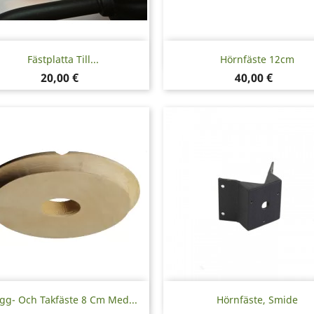
Snabbvy
Snabbvy


Fästplatta Till...
Hörnfäste 12cm
Pris
Pris
20,00 €
40,00 €
Snabbvy
Snabbvy


gg- Och Takfäste 8 Cm Med...
Hörnfäste, Smide