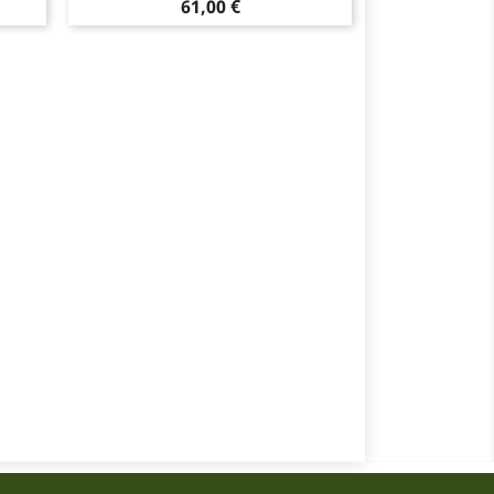
Pris
61,00 €