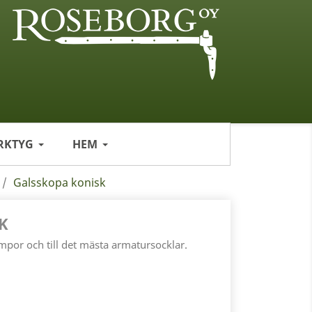
RKTYG
HEM
Galsskopa konisk
K
ampor och till det mästa armatursocklar.