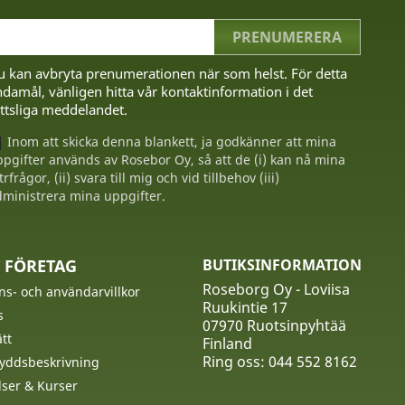
u kan avbryta prenumerationen när som helst. För detta
damål, vänligen hitta vår kontaktinformation i det
ttsliga meddelandet.
Inom att skicka denna blankett, ja godkänner att mina
pgifter används av Rosebor Oy, så att de (i) kan nå mina
trfrågor, (ii) svara till mig och vid tillbehov (iii)
ministrera mina uppgifter.
 FÖRETAG
BUTIKSINFORMATION
Roseborg Oy - Loviisa
ns- och användarvillkor
Ruukintie 17
s
07970 Ruotsinpyhtää
tt
Finland
Ring oss:
044 552 8162
yddsbeskrivning
ser & Kurser