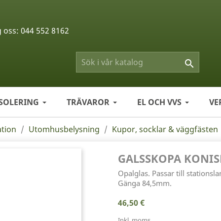
g oss:
044 552 8162

ISOLERING
TRÄVAROR
EL OCH VVS
VE
ation
Utomhusbelysning
Kupor, socklar & väggfästen
GALSSKOPA KONIS
Opalglas. Passar till stationsl
Gänga 84,5mm.
46,50 €
Inkl. moms