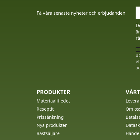
Få våra senaste nyheter och erbjudanden
D
än
rä
up
ef
ad
PRODUKTER
VÅRT
Materiaalitiedot
Levera
Reseptit
Om os
Prissänkning
Betalsä
Nya produkter
Datask
Bästsäljare
Händel