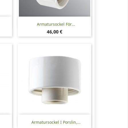
Snabbvy

Armatursockel För...
Pris
46,00 €
Snabbvy

Armatursockel I Porslin,...