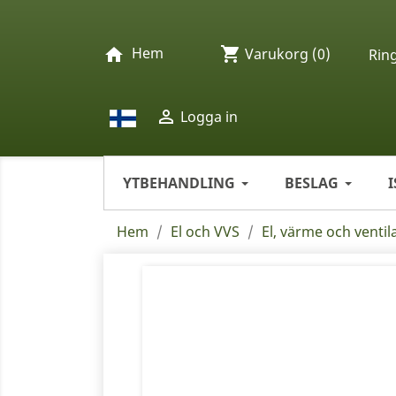
Hem
shopping_cart
home
Varukorg
(0)
Rin

Logga in
YTBEHANDLING
BESLAG
Hem
El och VVS
El, värme och ventil