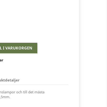
LL I VARUKORGEN
ar
uktdetaljer
ionslampor och till det mästa
4,5mm.