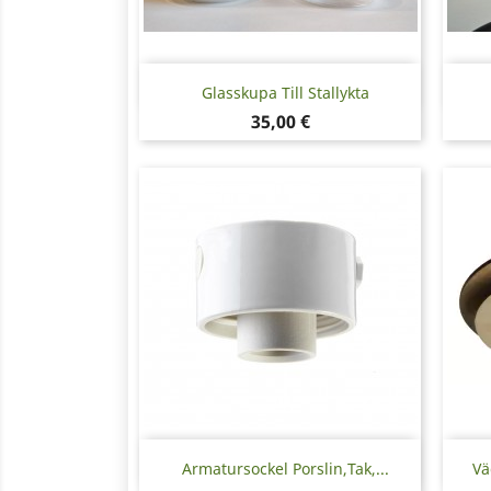
Snabbvy

Glasskupa Till Stallykta
Pris
35,00 €
Snabbvy

Armatursockel Porslin,tak,...
Vä