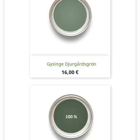
Gysinge Djurgårdsgrön
Pris
16,00 €