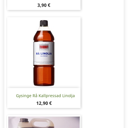
Pris
3,90 €
Gysinge Rå Kallpressad Linolja
Pris
12,90 €