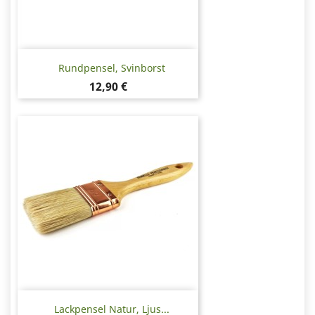
Rundpensel, Svinborst
Pris
12,90 €
Lackpensel Natur, Ljus...