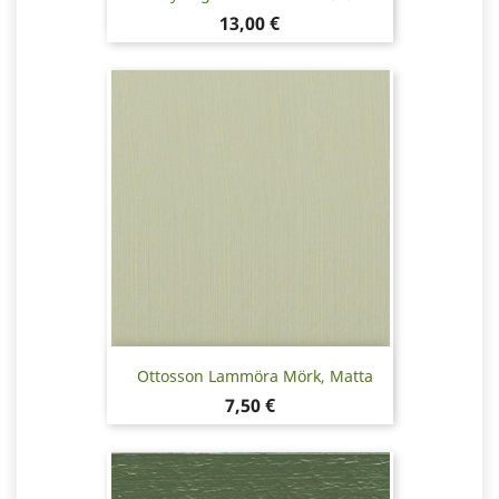
Pris
13,00 €
Ottosson Lammöra Mörk, Matta
Pris
7,50 €