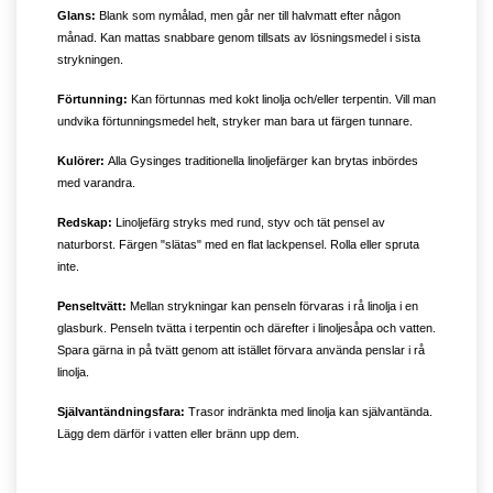
Glans:
Blank som nymålad, men går ner till halvmatt efter någon
månad. Kan mattas snabbare genom tillsats av lösningsmedel i sista
strykningen.
Förtunning:
Kan förtunnas med kokt linolja och/eller terpentin. Vill man
undvika förtunningsmedel helt, stryker man bara ut färgen tunnare.
Kulörer:
Alla Gysinges traditionella linoljefärger kan brytas inbördes
med varandra.
Redskap:
Linoljefärg stryks med rund, styv och tät pensel av
naturborst. Färgen "slätas" med en flat lackpensel. Rolla eller spruta
inte.
Penseltvätt:
Mellan strykningar kan penseln förvaras i rå linolja i en
glasburk. Penseln tvätta i terpentin och därefter i linoljesåpa och vatten.
Spara gärna in på tvätt genom att istället förvara använda penslar i rå
linolja.
Självantändningsfara:
Trasor indränkta med linolja kan självantända.
Lägg dem därför i vatten eller bränn upp dem.