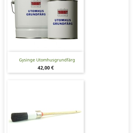
Gysinge Utomhusgrundfärg
Pris
42,00 €