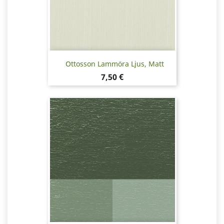
Ottosson Lammöra Ljus, Matt
Pris
7,50 €