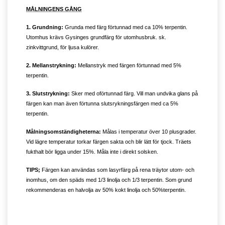
MÅLNINGENS GÅNG
1. Grundning:
Grunda med färg förtunnad med ca 10% terpentin.
Utomhus krävs Gysinges grundfärg för utomhusbruk. sk.
zinkvittgrund, för ljusa kulörer.
2. Mellanstrykning:
Mellanstryk med färgen förtunnad med 5%
terpentin.
3. Slutstrykning:
Sker med oförtunnad färg. Vill man undvika glans på
färgen kan man även förtunna slutsrykningsfärgen med ca 5%
terpentin.
Målningsomständigheterna:
Målas i temperatur över 10 plusgrader.
Vid lägre temperatur torkar färgen sakta och blir lätt för tjock. Träets
fukthalt bör ligga under 15%. Måla inte i direkt solsken.
TIPS;
Färgen kan användas som lasyrfärg på rena träytor utom- och
inomhus, om den späds med 1/3 linolja och 1/3 terpentin. Som grund
rekommenderas en halvolja av 50% kokt linolja och 50%terpentin.