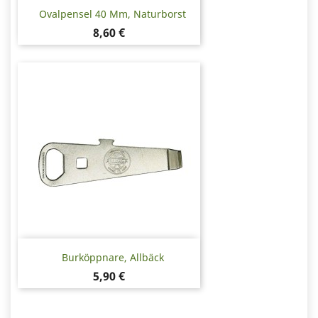
Ovalpensel 40 Mm, Naturborst
Pris
8,60 €
Burköppnare, Allbäck
Pris
5,90 €