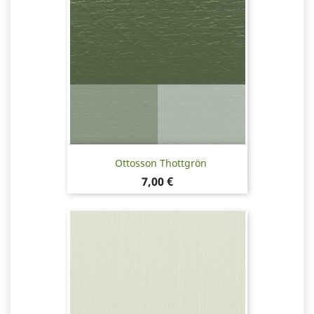
Ottosson Thottgrön
Pris
7,00 €