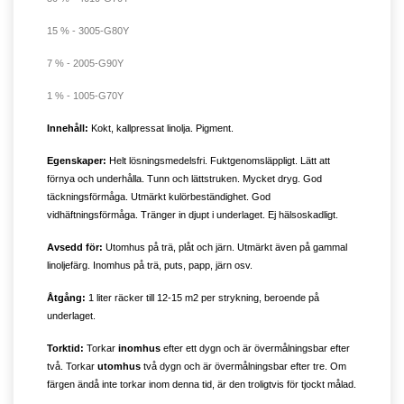
15 % - 3005-G80Y
7 % - 2005-G90Y
1 % - 1005-G70Y
Innehåll:
Kokt, kallpressat linolja. Pigment.
Egenskaper:
Helt lösningsmedelsfri. Fuktgenomsläppligt. Lätt att
förnya och underhålla. Tunn och lättstruken. Mycket dryg. God
täckningsförmåga. Utmärkt kulörbeständighet. God
vidhäftningsförmåga. Tränger in djupt i underlaget. Ej hälsoskadligt.
Avsedd för:
Utomhus på trä, plåt och järn. Utmärkt även på gammal
linoljefärg. Inomhus på trä, puts, papp, järn osv.
Åtgång:
1 liter räcker till 12-15 m2 per strykning, beroende på
underlaget.
Torktid:
Torkar
inomhus
efter ett dygn och är övermålningsbar efter
två. Torkar
utomhus
två dygn och är övermålningsbar efter tre. Om
färgen ändå inte torkar inom denna tid, är den troligtvis för tjockt målad.