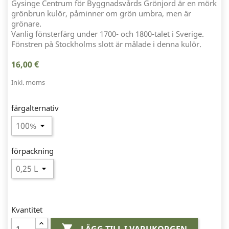
Gysinge Centrum för Byggnadsvårds Grönjord är en mörk
grönbrun kulör, påminner om grön umbra, men är
grönare.
Vanlig fönsterfärg under 1700- och 1800-talet i Sverige.
Fönstren på Stockholms slott är målade i denna kulör.
16,00 €
Inkl. moms
färgalternativ
förpackning
Kvantitet

LÄGG TILL I VARUKORGEN