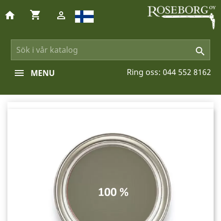
shopping_cart
home


Ring oss:
044 552 8162
MENU