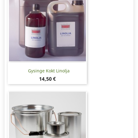
Gysinge Kokt Linolja
Pris
14,50 €