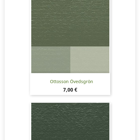
Ottosson Övedsgrön
Pris
7,00 €