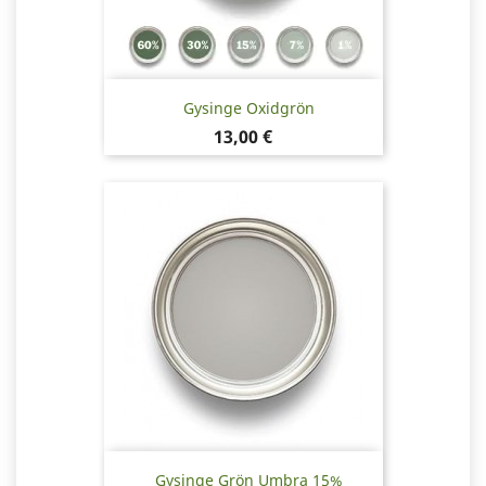
Gysinge Oxidgrön
Pris
13,00 €
Gysinge Grön Umbra 15%