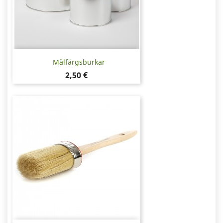
Målfärgsburkar
Pris
2,50 €