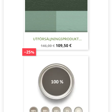
UTFÖRSÄLJNINGSPRODUKT...
Baspris
Pris
109,50 €
146,00 €
−25%