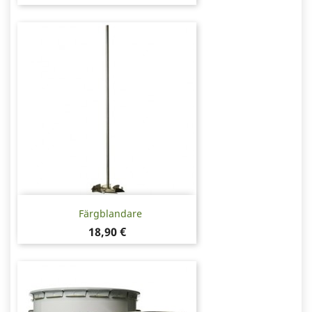
Färgblandare
Pris
18,90 €