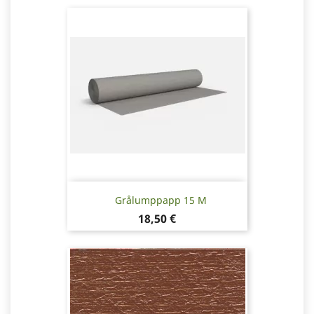
Grålumppapp 15 M
Pris
18,50 €