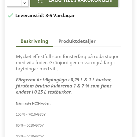

Leveranstid:
3-5 Vardagar
Beskrivning
Produktdetaljer
Mycket effektfull som fönsterfärg på röda stugor
med vita foder. Grönjord ger en varmgrå färg i
brytningar med vitt.
Färgerna är tillgängliga i 0,25 L & 1 L burkar,
förutom brutna kulörerna 1 & 7 % som finns
endast i 0,25 L testburkar.
Närmaste NCS-koder:
100 % - 7010-G70Y
60 % - 5010-G70Y
30 % - 4010-G70Y