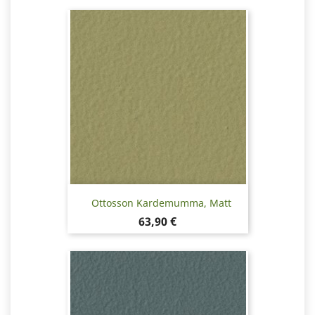
Ottosson Kardemumma, Matt
Pris
63,90 €