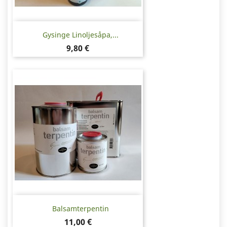
Gysinge Linoljesåpa,...
Pris
9,80 €
Balsamterpentin
Pris
11,00 €