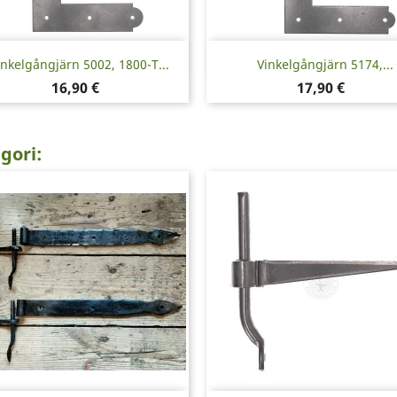
Snabbvy
Snabbvy


inkelgångjärn 5002, 1800-T...
Vinkelgångjärn 5174,...
Pris
Pris
16,90 €
17,90 €
gori: