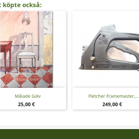
 köpte också:
Snabbvy
Snabbvy


Målade Golv
Fletcher Framemaster,...
Pris
Pris
25,00 €
249,00 €