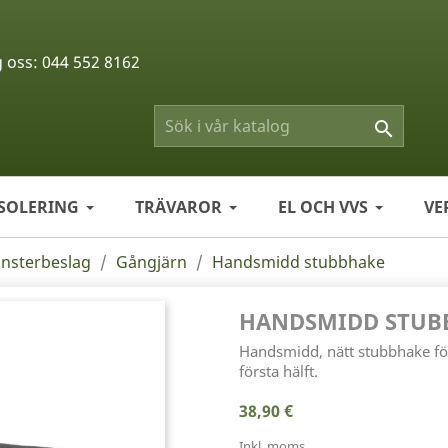
g oss:
044 552 8162

ISOLERING
TRÄVAROR
EL OCH VVS
VE
önsterbeslag
Gångjärn
Handsmidd stubbhake
HANDSMIDD STUB
Handsmidd, nätt stubbhake för 
första hälft.
38,90 €
Inkl. moms