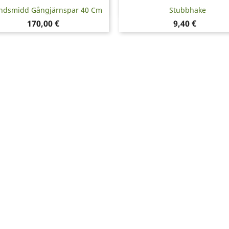
Snabbvy
Snabbvy


ndsmidd Gångjärnspar 40 Cm
Stubbhake
Pris
Pris
170,00 €
9,40 €