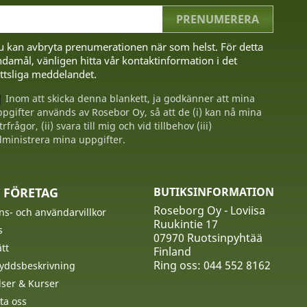
u kan avbryta prenumerationen när som helst. För detta
damål, vänligen hitta vår kontaktinformation i det
ttsliga meddelandet.
Inom att skicka denna blankett, ja godkänner att mina
pgifter används av Rosebor Oy, så att de (i) kan nå mina
trfrågor, (ii) svara till mig och vid tillbehov (iii)
ministrera mina uppgifter.
 FÖRETAG
BUTIKSINFORMATION
Roseborg Oy - Loviisa
ns- och användarvillkor
Ruukintie 17
s
07970 Ruotsinpyhtää
tt
Finland
Ring oss:
044 552 8162
yddsbeskrivning
ser & Kurser
ta oss