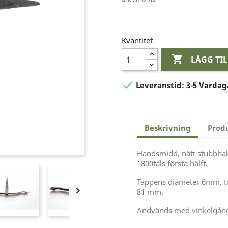
Kvantitet

LÄGG TI

Leveranstid:
3-5 Vardag
Beskrivning
Prod
Handsmidd, nätt stubbhake 
1800tals första hälft.
Tappens diameter 6mm, t

81 mm.
Andvänds med vinkelgån