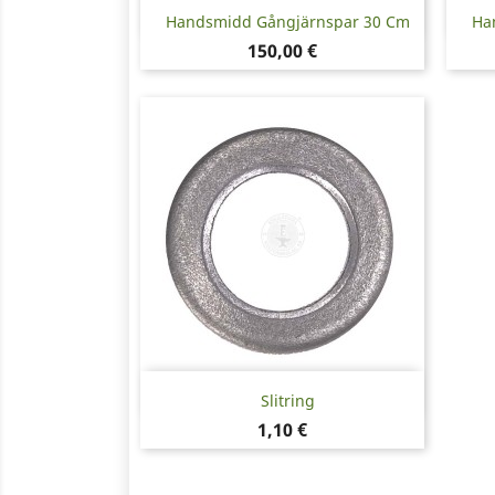
Snabbvy

Handsmidd Gångjärnspar 30 Cm
Ha
Pris
150,00 €
Snabbvy

Slitring
Pris
1,10 €