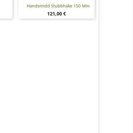
Snabbvy

Handsmidd Stubbhake 150 Mm
Pris
121,00 €