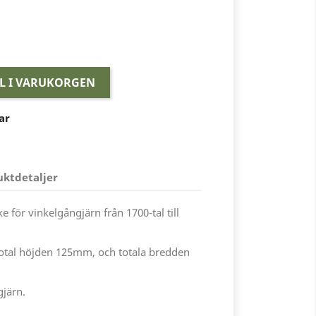
LL I VARUKORGEN
ar
uktdetaljer
för vinkelgångjärn från 1700-tal till
otal höjden 125mm, och totala bredden
gjärn.