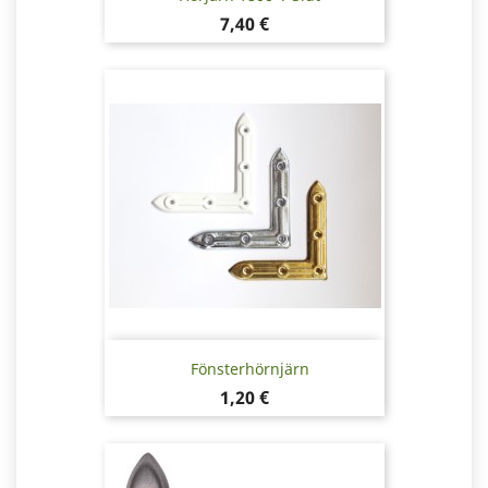
Pris
7,40 €
Fönsterhörnjärn
Pris
1,20 €