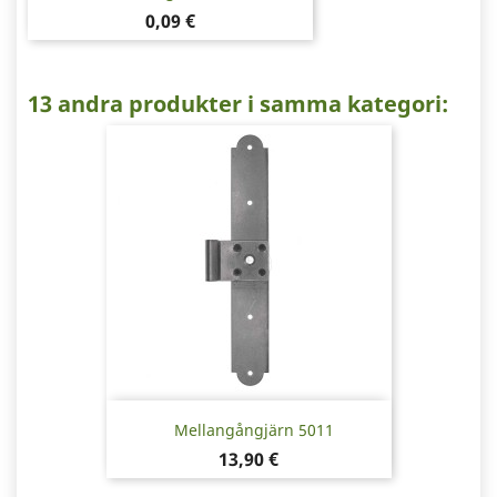
Pris
0,09 €
13 andra produkter i samma kategori:
Mellangångjärn 5011
Pris
13,90 €