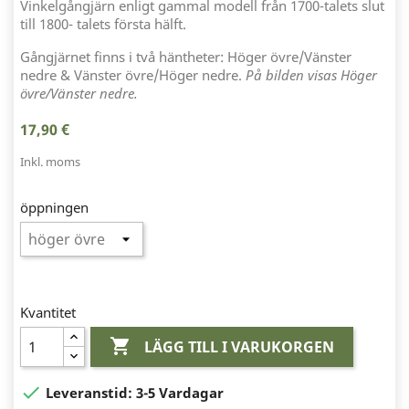
Vinkelgångjärn enligt gammal modell från 1700-talets slut
till 1800- talets första hälft.
Gångjärnet finns i två häntheter: Höger övre/Vänster
nedre & Vänster övre/Höger nedre.
På bilden visas Höger
övre/Vänster nedre.
17,90 €
Inkl. moms
öppningen
Kvantitet

LÄGG TILL I VARUKORGEN

Leveranstid:
3-5 Vardagar