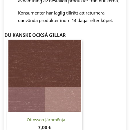
avhämtning av beställda produkter från butikerna.
Konsumenter har laglig tillrätt att returnera
oanvända produkter inom 14 dagar efter köpet.
DU KANSKE OCKSÅ GILLAR
Ottosson Järnmönja
Pris
7,00 €