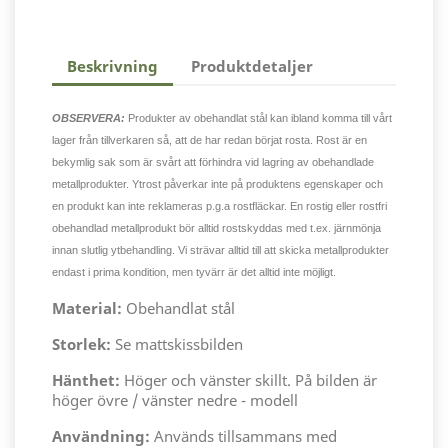
Beskrivning
Produktdetaljer
OBSERVERA:
Produkter av obehandlat stål kan ibland komma till vårt
lager från tillverkaren så, att de har redan börjat rosta. Rost är en
bekymlig sak som är svårt att förhindra vid lagring av obehandlade
metallprodukter. Ytrost påverkar inte på produktens egenskaper och
en produkt kan inte reklameras p.g.a rostfläckar. En rostig eller rostfri
obehandlad metallprodukt bör alltid rostskyddas med t.ex. järnmönja
innan slutlig ytbehandling. Vi strävar alltid till att skicka metallprodukter
endast i prima kondition, men tyvärr är det alltid inte möjligt.
Material:
Obehandlat stål
Storlek:
Se mattskissbilden
Hänthet:
Höger och vänster skillt. På bilden är
höger övre / vänster nedre - modell
Användning:
Används tillsammans med