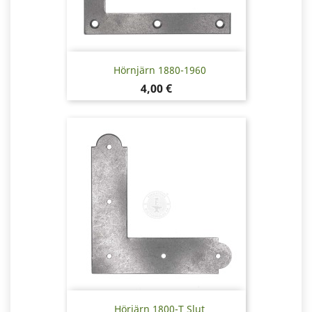
Hörnjärn 1880-1960
Pris
4,00 €
Hörjärn 1800-T Slut