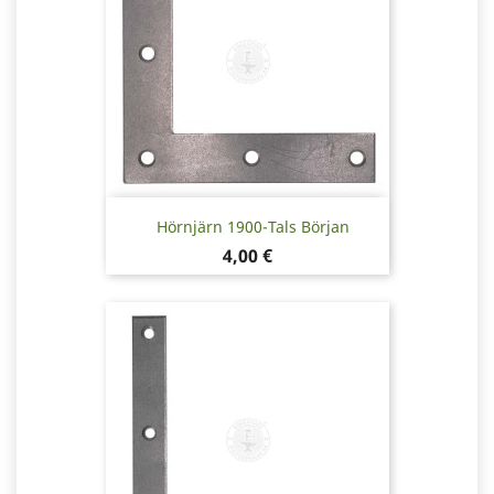
Hörnjärn 1900-Tals Början
Pris
4,00 €