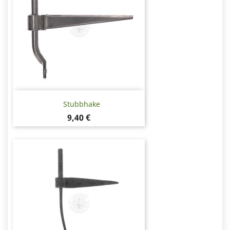
Stubbhake
Pris
9,40 €