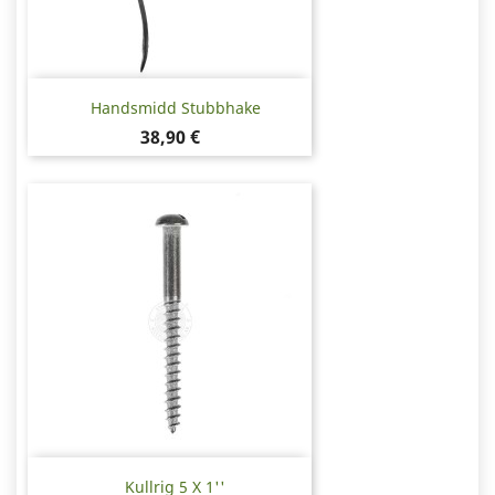
Handsmidd Stubbhake
Pris
38,90 €
Kullrig 5 X 1''