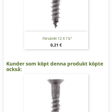
Försänkt 12 X 1¼"
Pris
0,21 €
Kunder som köpt denna produkt köpte
också: