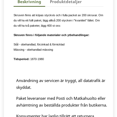
Beskrivning
Produktdetaljer
Skruven finns att köpas styckvis och i fulla packet av 200 skruvar. Om
du vill ha ett fullt paket, lägg alltså 200 stycken i "kvantitet" fältet. Om
du vill ha två paketer, lägg 400 st osv.
Skruven finns i följande materialer och ytbehandlingar:
Stål - obehandlad, förzinkad & förnicklad
Mässing - obehandlad mässing
Tidsperiod:
1870-1980
Användning av servicen är tryggt, all datatrafik är
skyddat.
Paket leveranser med Posti och Matkahuolto eller
avhämtning av beställda produkter från butikerna.
Konsumenter har laglig tillrätt att returnera