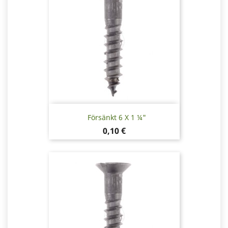
Försänkt 6 X 1 ¼"
Pris
0,10 €