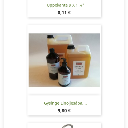
Uppokanta 9 X 1 ¼"
Pris
0,11 €
Gysinge Linoljesåpa,...
Pris
9,80 €