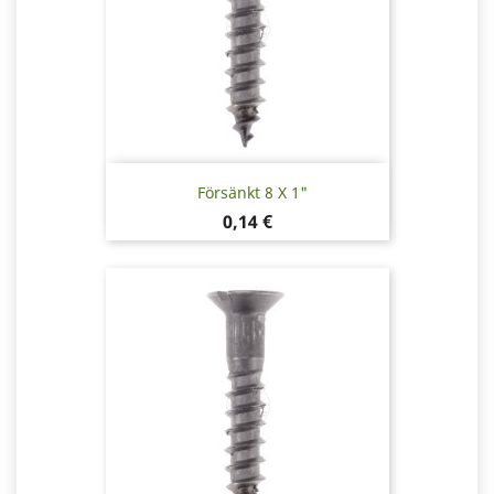
Försänkt 8 X 1"
Pris
0,14 €