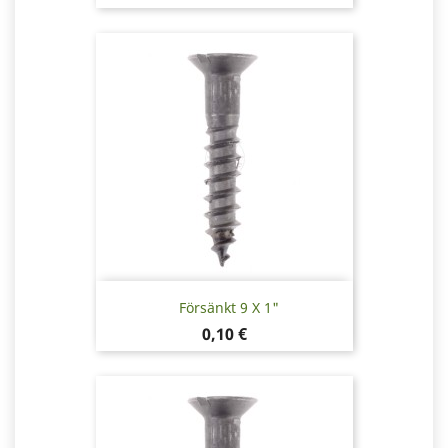
Försänkt 9 X 1"
Pris
0,10 €