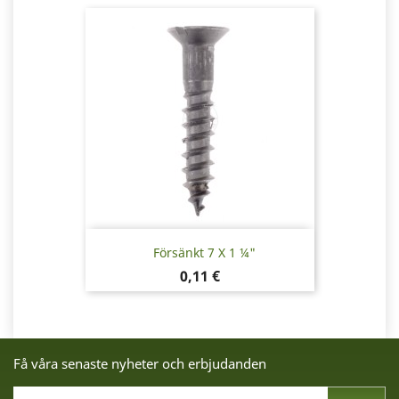
Försänkt 7 X 1 ¼"
Pris
0,11 €
Få våra senaste nyheter och erbjudanden