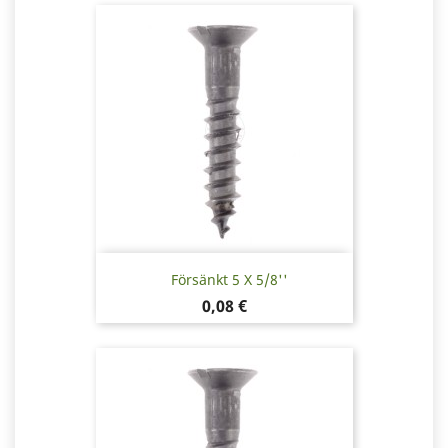
Försänkt 5 X 5/8''
Pris
0,08 €