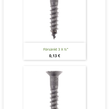
Försänkt 3 X ½”
Pris
0,13 €