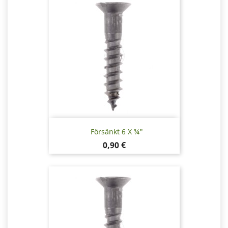
Försänkt 6 X ¾"
Pris
0,90 €