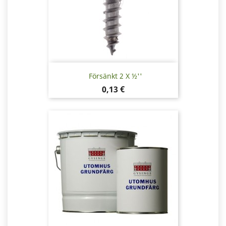
Försänkt 2 X ½''
Pris
0,13 €