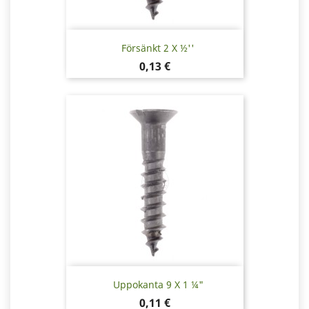
Försänkt 2 X ½''
Pris
0,13 €
Uppokanta 9 X 1 ¼"
Pris
0,11 €