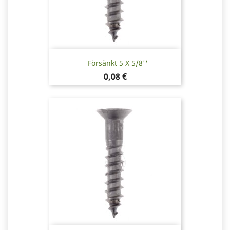
Försänkt 5 X 5/8''
Pris
0,08 €