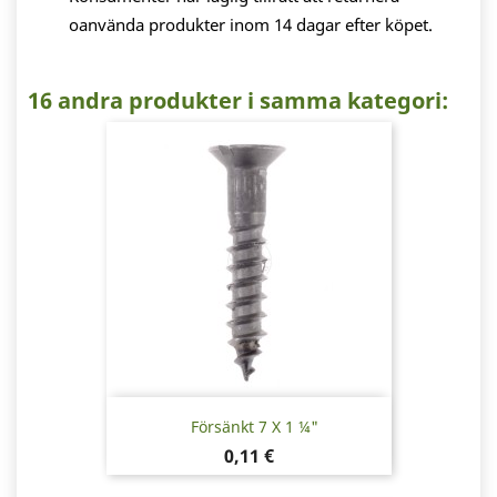
oanvända produkter inom 14 dagar efter köpet.
16 andra produkter i samma kategori:
Försänkt 7 X 1 ¼"
Pris
0,11 €