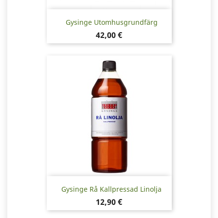
Gysinge Utomhusgrundfärg
Pris
42,00 €
Gysinge Rå Kallpressad Linolja
Pris
12,90 €