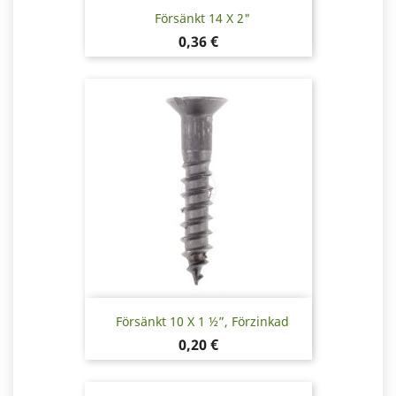
Försänkt 14 X 2"
Pris
0,36 €
Försänkt 10 X 1 ½”, Förzinkad
Pris
0,20 €