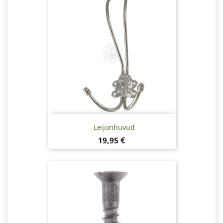
Leijonhuvud
Pris
19,95 €