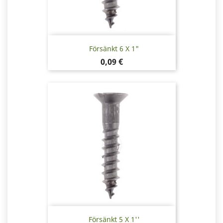
Försänkt 6 X 1"
Pris
0,09 €
Försänkt 5 X 1''