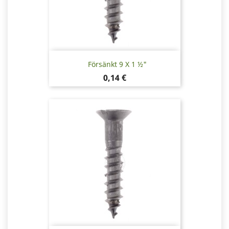
Försänkt 9 X 1 ½"
Pris
0,14 €