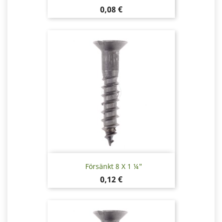
Pris
0,08 €
Försänkt 8 X 1 ¼"
Pris
0,12 €