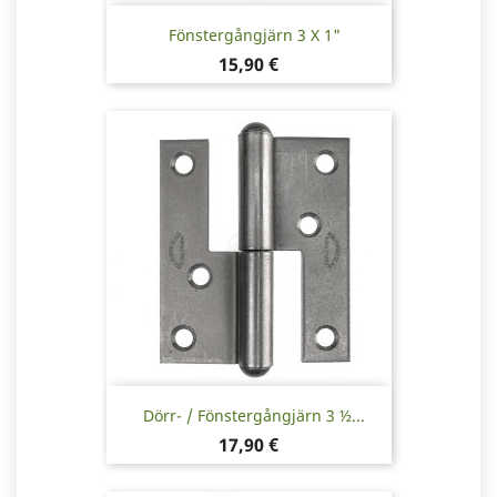
Fönstergångjärn 3 X 1"
Pris
15,90 €
Dörr- / Fönstergångjärn 3 ½...
Pris
17,90 €