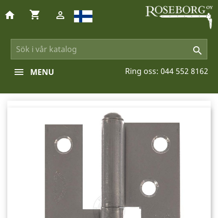
shopping_cart
home


Ring oss:
044 552 8162
MENU