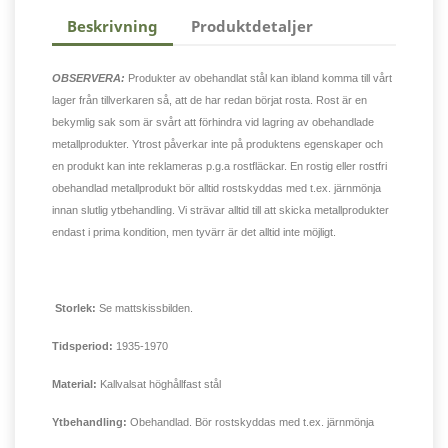
Beskrivning
Produktdetaljer
OBSERVERA:
Produkter av obehandlat stål kan ibland komma till vårt
lager från tillverkaren så, att de har redan börjat rosta. Rost är en
bekymlig sak som är svårt att förhindra vid lagring av obehandlade
metallprodukter. Ytrost påverkar inte på produktens egenskaper och
en produkt kan inte reklameras p.g.a rostfläckar. En rostig eller rostfri
obehandlad metallprodukt bör alltid rostskyddas med t.ex. järnmönja
innan slutlig ytbehandling. Vi strävar alltid till att skicka metallprodukter
endast i prima kondition, men tyvärr är det alltid inte möjligt.
Storlek:
Se mattskissbilden.
Tidsperiod:
1935-1970
Material:
Kallvalsat höghållfast stål
Ytbehandling:
Obehandlad. Bör rostskyddas med t.ex. järnmönja