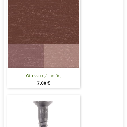
Ottosson Järnmönja
Pris
7,00 €