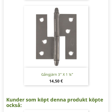
Gångjärn 3” X 1 ¼”
Pris
14,50 €
Kunder som köpt denna produkt köpte
också: