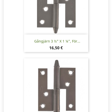
Gångjärn 3 ½” X 1 ¼”, För...
Pris
16,50 €