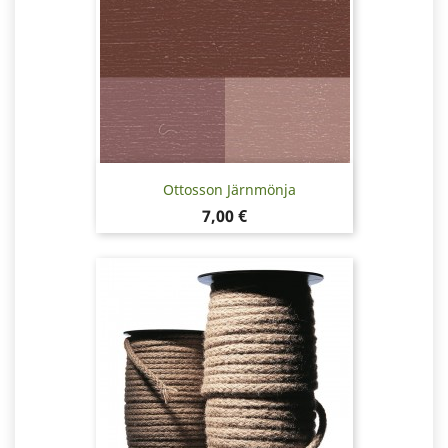
Ottosson Järnmönja
Pris
7,00 €