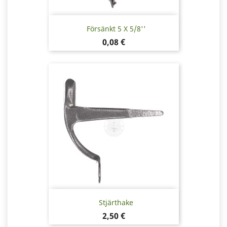
Försänkt 5 X 5/8''
Pris
0,08 €
Stjärthake
Pris
2,50 €