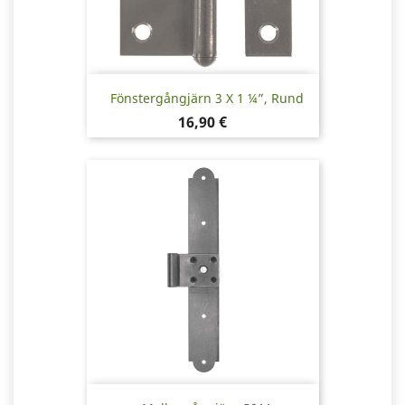
Fönstergångjärn 3 X 1 ¼”, Rund
Pris
16,90 €