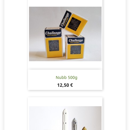
Nubb 500g
Pris
12,50 €