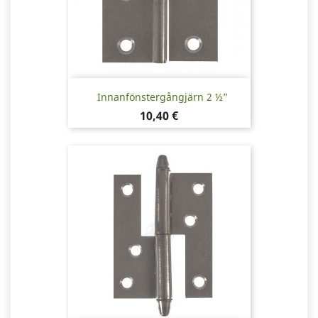
Innanfönstergångjärn 2 ½”
Pris
10,40 €