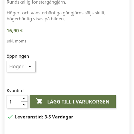
Rundskallig fönstergångjärn.
Höger- och vänsterhäntiga gångjärns säljs skillt,
högerhäntig visas på bilden.
16,90 €
Inkl. moms
öppningen
Kvantitet

LÄGG TILL I VARUKORGEN

Leveranstid:
3-5 Vardagar