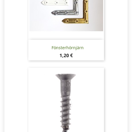
Fönsterhörnjärn
Pris
1,20 €