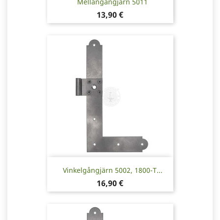
Mellangångjärn 5011
Pris
13,90 €
Vinkelgångjärn 5002, 1800-T...
Pris
16,90 €