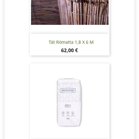
Tät Römatta 1,8 X 6 M
Pris
62,00 €