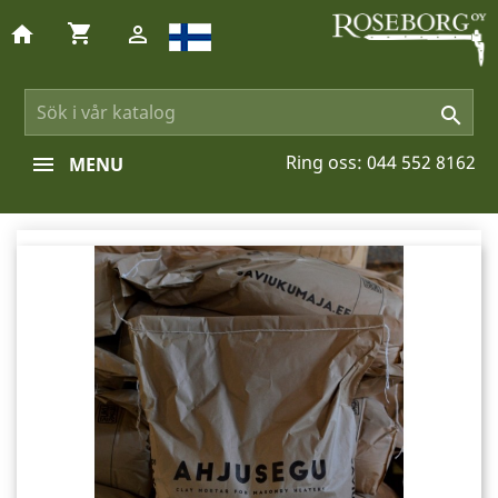
shopping_cart
home


Ring oss:
044 552 8162
MENU