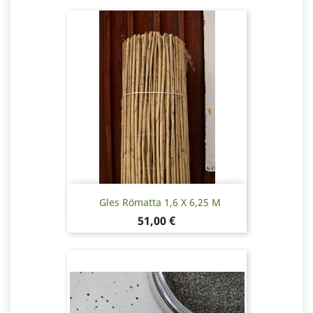
Gles Römatta 1,6 X 6,25 M
Pris
51,00 €