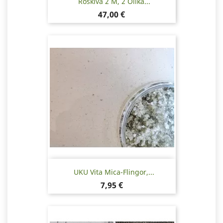
Röskiva 2 M, 2 Olika...
Pris
47,00 €
UKU Vita Mica-Flingor,...
Pris
7,95 €