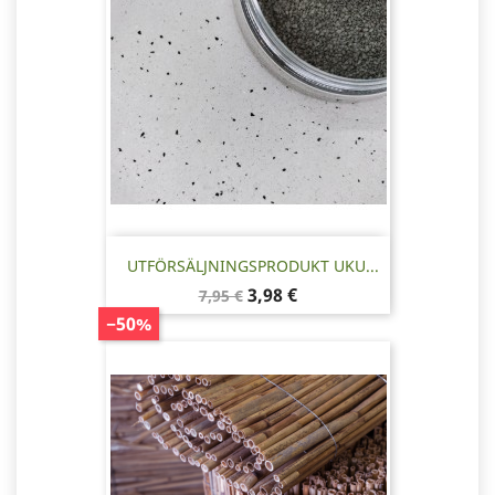
UTFÖRSÄLJNINGSPRODUKT UKU...
Baspris
Pris
3,98 €
7,95 €
−50%