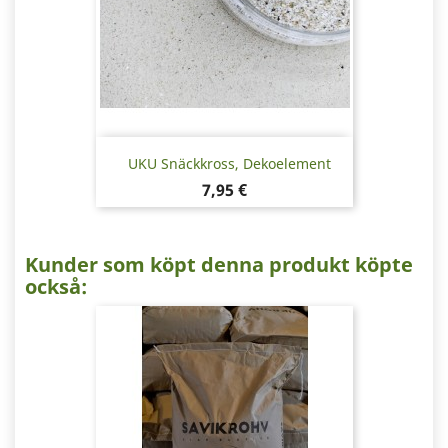
UKU Snäckkross, Dekoelement
Pris
7,95 €
Kunder som köpt denna produkt köpte
också: