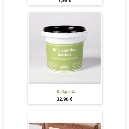
Pris
7,95 €
Kalkpasta
Pris
32,90 €