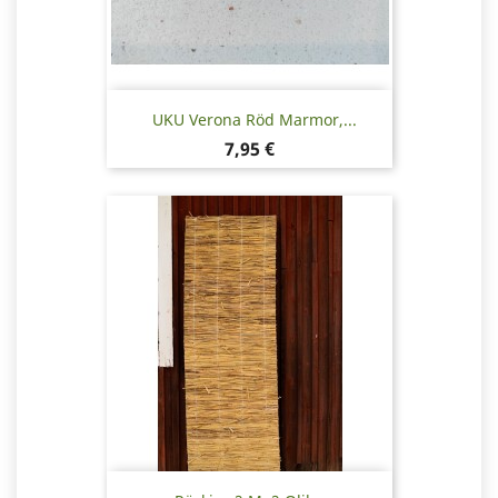
UKU Verona Röd Marmor,...
Pris
7,95 €