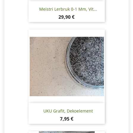
Meistri Lerbruk 0-1 Mm, Vit...
Pris
29,90 €
UKU Grafit, Dekoelement
Pris
7,95 €