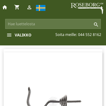
shopping_cart
home


Soita meille:
044 552 8162
VALIKKO