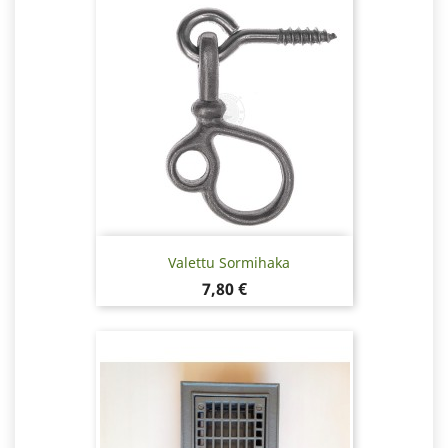
Valettu Sormihaka
Hinta
7,80 €