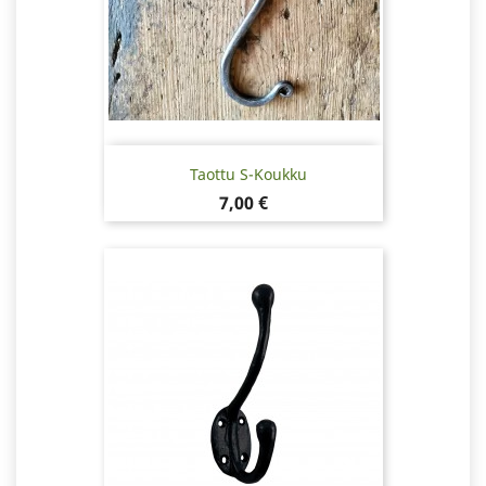
Taottu S-Koukku
Hinta
7,00 €