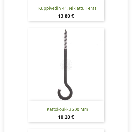
Kuppivedin 4", Niklattu Teräs
Hinta
13,80 €
Kattokoukku 200 Mm
Hinta
10,20 €