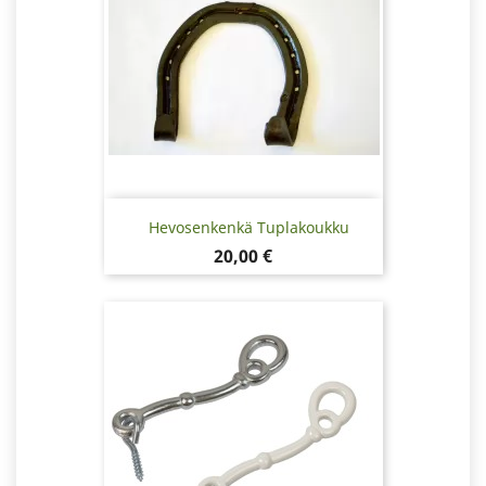
Hevosenkenkä Tuplakoukku
Hinta
20,00 €