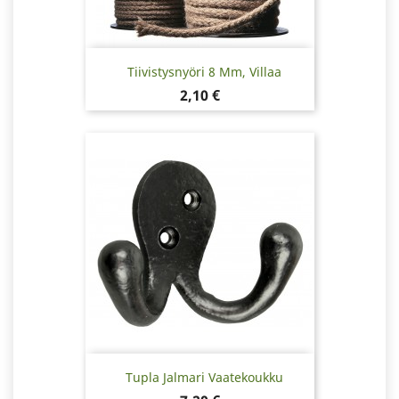
Tiivistysnyöri 8 Mm, Villaa
Hinta
2,10 €
Tupla Jalmari Vaatekoukku