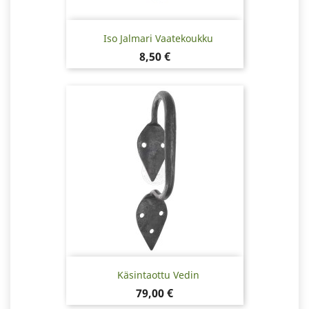
Iso Jalmari Vaatekoukku
Hinta
8,50 €
Käsintaottu Vedin
Hinta
79,00 €