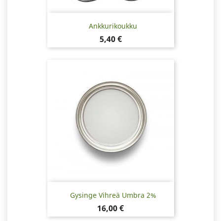
Ankkurikoukku
Hinta
5,40 €
Gysinge Vihreä Umbra 2%
Hinta
16,00 €