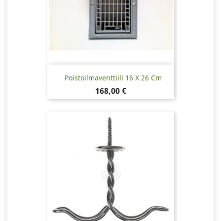
Poistoilmaventtiili 16 X 26 Cm
Hinta
168,00 €