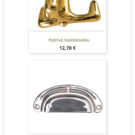
Pyörivä Vaatekoukku
Hinta
12,70 €