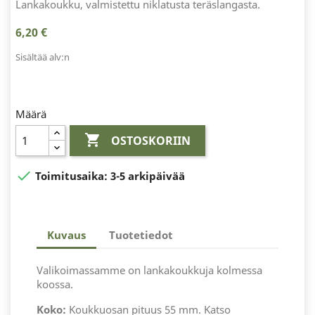
Lankakoukku, valmistettu niklatusta teräslangasta.
6,20 €
Sisältää alv:n
Määrä

OSTOSKORIIN

Toimitusaika:
3-5 arkipäivää
Kuvaus
Tuotetiedot
Valikoimassamme on lankakoukkuja kolmessa
koossa.
Koko:
Koukkuosan pituus 55 mm. Katso