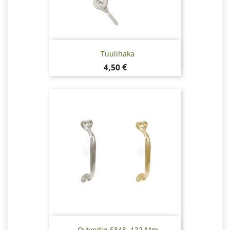
Tuulihaka
Hinta
4,50 €
Ovivedin 5848, 132 Mm