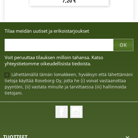
Hinta
7,20 €
Tilaa meidän uutiset ja erikoistarjoukset
Voit peruuttaa tilauksen milloin tahansa. Katso
yhteystietomme oikeudellisista tiedoista.
Lähettämällä tämän lomakkeen, hyväksyn että lähettämäni
tietoja käyttää Roseborg Oy, jotta he (i) voivat vastaanottaa
pyyntöni, (ii) vastata minulle ja tarvittaessa (iii) hallinnoida
tietojani.
Facebook
Instagram
TUOTTEET
