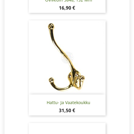
Hinta
16,90 €
Hattu- Ja Vaatekoukku
Hinta
31,50 €