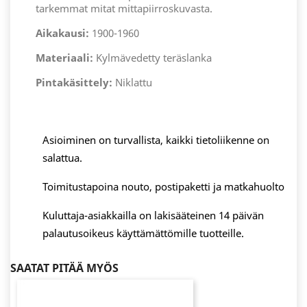
tarkemmat mitat mittapiirroskuvasta.
Aikakausi:
1900-1960
Materiaali:
Kylmävedetty teräslanka
Pintakäsittely:
Niklattu
Asioiminen on turvallista, kaikki tietoliikenne on
salattua.
Toimitustapoina nouto, postipaketti ja matkahuolto
Kuluttaja-asiakkailla on lakisääteinen 14 päivän
palautusoikeus käyttämättömille tuotteille.
SAATAT PITÄÄ MYÖS