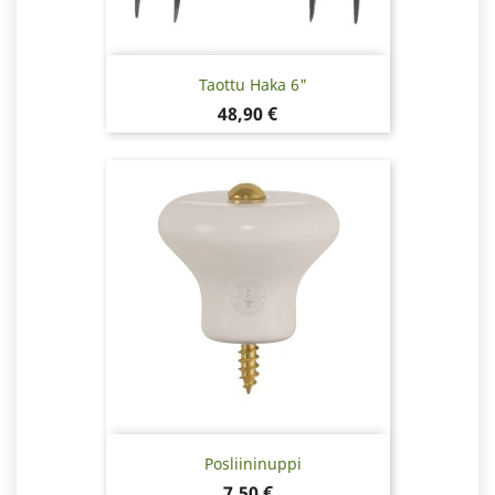
Taottu Haka 6"
Hinta
48,90 €
Posliininuppi
Hinta
7,50 €