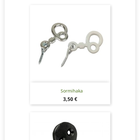
Sormihaka
Hinta
3,50 €