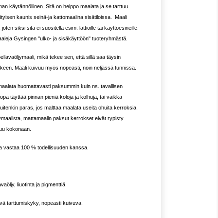
an käytännöllinen. Sitä on helppo maalata ja se tarttuu
rityisen kaunis seinä-ja kattomaalina sisätiloissa. Maali
ten siksi sitä ei suositella esim. lattioille tai käyttöesineille.
aaleja Gysingen "ulko- ja sisäkäyttöön" tuoteryhmästä.
llavaöljymaali, mikä tekee sen, että sillä saa täysin
lkeen. Maali kuivuu myös nopeasti, noin neljässä tunnissa.
 maalata huomattavasti paksummin kuin ns. tavallisen
opa täyttää pinnan pieniä koloja ja kolhuja, tai vaikka
uitenkin paras, jos malttaa maalata useita ohuita kerroksia,
jymaalista, mattamaalin paksut kerrokset eivät rypisty
vuu kokonaan.
ina vastaa 100 % todellisuuden kanssa.
aöljy, liuotinta ja pigmenttiä.
ä tarttumiskyky, nopeasti kuivuva.