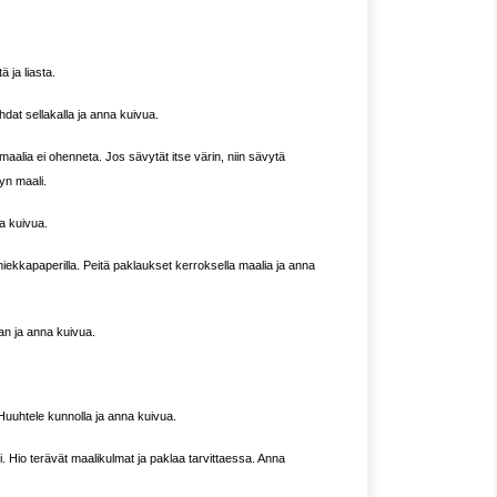
 ja liasta.
hdat sellakalla ja anna kuivua.
aalia ei ohenneta. Jos sävytät itse värin, niin sävytä
yn maali.
na kuivua.
hiekkapaperilla. Peitä paklaukset kerroksella maalia ja anna
an ja anna kuivua.
Huuhtele kunnolla ja anna kuivua.
i. Hio terävät maalikulmat ja paklaa tarvittaessa. Anna