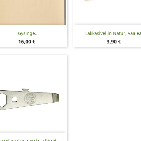
Pikakatselu
Pikakatselu


Gysinge...
Lakkasivellin Natur, Vaalea
Hinta
Hinta
16,00 €
3,90 €
Pikakatselu
