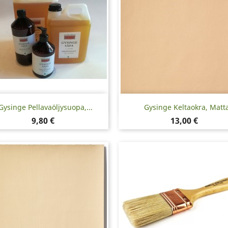
Pikakatselu
Pikakatselu


Gysinge Pellavaöljysuopa,...
Gysinge Keltaokra, Matt
Hinta
Hinta
9,80 €
13,00 €