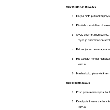
Uuden pinnan maalaus
1.
Harjaa pinta puhtaaksi pölystä
2.
Käsittele mahdolliset oksako
3.
Sivele ensimmäinen kerros, m
myös jo ensimmäisen sivel
4.
Paklaa jos on tarvetta ja an
5.
Hio paklatut kohdat hienolla 
kuivua.
6.
Maalaa koko pinta vielä kerr
Uudelleenmaalaus
1.
Pese pinta maalarinpesulla. 
2.
Kaavi pois irtoava vanha vär
kuivua.