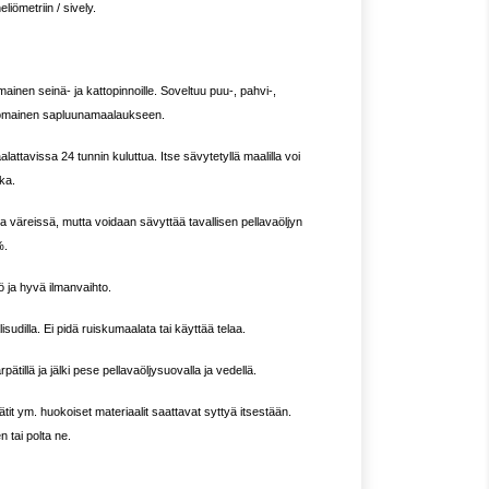
eliömetriin / sively.
ainen seinä- ja kattopinnoille. Soveltuu puu-, pahvi-,
inomainen sapluunamaalaukseen.
alattavissa 24 tunnin kuluttua. Itse sävytetyllä maalilla voi
ka.
 väreissä, mutta voidaan sävyttää tavallisen pellavaöljyn
%.
ja hyvä ilmanvaihto.
udilla. Ei pidä ruiskumaalata tai käyttää telaa.
ätillä ja jälki pese pellavaöljysuovalla ja vedellä.
rätit ym. huokoiset materiaalit saattavat syttyä itsestään.
n tai polta ne.