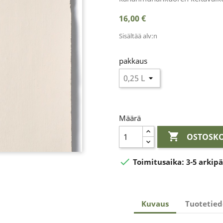
16,00 €
Sisältää alv:n
pakkaus
Määrä

OSTOSKO

Toimitusaika:
3-5 arkip
Kuvaus
Tuotetied