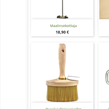
Pikakatselu

Maalinsekoittaja
Hinta
18,90 €
Pikakatselu
