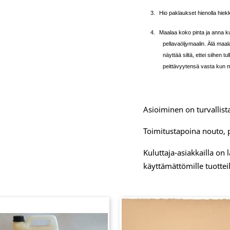
3.
Hio paklaukset hienolla hiekk
4.
Maalaa koko pinta ja anna ku
pellavaöljymaalin. Älä maa
näyttää siltä, ettei siihen tu
peittävyytensä vasta kun m
Asioiminen on turvallista
Toimitustapoina nouto, 
Kuluttaja-asiakkailla on
käyttämättömille tuotteil