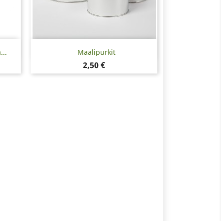
Pikakatselu

...
Maalipurkit
Hinta
2,50 €