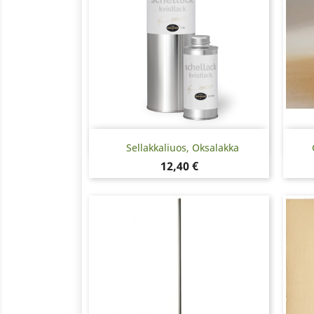
Pikakatselu

Sellakkaliuos, Oksalakka
Hinta
12,40 €