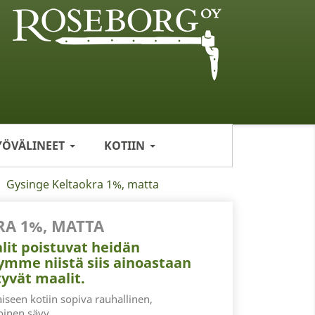
YÖVÄLINEET
KOTIIN
Gysinge Keltaokra 1%, matta
RA 1%, MATTA
it poistuvat heidän
mme niistä siis ainoastaan
yvät maalit.
iseen kotiin sopiva rauhallinen,
inen sävy.