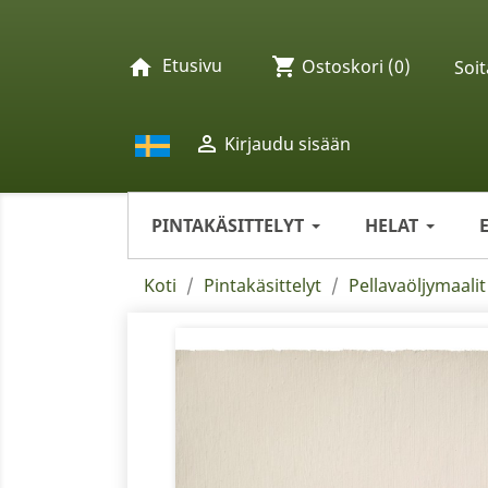
Etusivu
shopping_cart
home
Ostoskori
(0)
Soit

Kirjaudu sisään
PINTAKÄSITTELYT
HELAT
Koti
Pintakäsittelyt
Pellavaöljymaalit