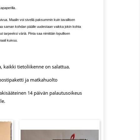
apaperilla.
ivua. Maalin voi sivellä paksummin kuin tavallisen
laa saman kohdan päälle uudestaan vaikka jokin kohta
llut tarpeeksi väriä.
Pinta saa nimittäin lopullisen
aali kuivuu.
, kaikki tietoliikenne on salattua.
postipaketti ja matkahuolto
 lakisääteinen 14 päivän palautusoikeus
le.