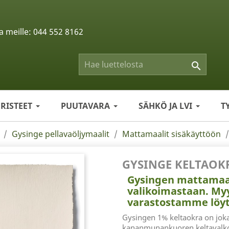
a meille:
044 552 8162

ERISTEET
PUUTAVARA
SÄHKÖ JA LVI
T
Gysinge pellavaöljymaalit
Mattamaalit sisäkäyttöön
GYSINGE KELTAOK
Gysingen mattamaal
valikoimastaan. Myy
varastostamme löyt
Gysingen 1% keltaokra on joka
kananmunankuoren keltavalko