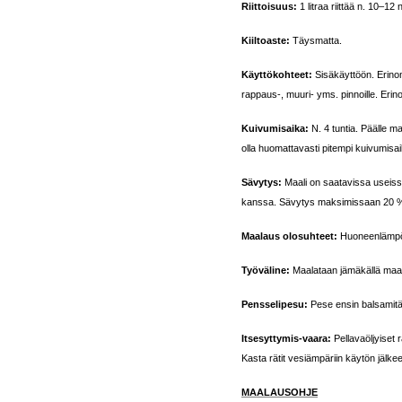
Riittoisuus:
1 litraa riittää n. 10–12 n
Kiiltoaste:
Täysmatta.
Käyttökohteet:
Sisäkäyttöön. Erinom
rappaus-, muuri- yms. pinnoille. Er
Kuivumisaika:
N. 4 tuntia. Päälle ma
olla huomattavasti pitempi kuivumisai
Sävytys:
Maali on saatavissa useissa
kanssa. Sävytys maksimissaan 20 
Maalaus olosuhteet:
Huoneenlämpö 
Työväline:
Maalataan jämäkällä maalis
Pensselipesu:
Pese ensin balsamitärp
Itsesyttymis-vaara:
Pellavaöljyiset 
Kasta rätit vesiämpäriin käytön jälkee
MAALAUSOHJE