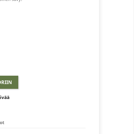
RIIN
äivää
ot