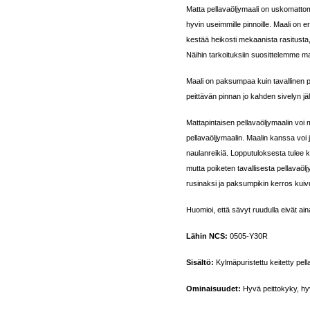
Matta pellavaöljymaali on uskomattom
hyvin useimmille pinnoille. Maali on e
kestää heikosti mekaanista rasitusta, jo
Näihin tarkoituksiin suosittelemme m
Maali on paksumpaa kuin tavallinen pe
peittävän pinnan jo kahden sivelyn jä
Mattapintaisen pellavaöljymaalin voi
pellavaöljymaalin. Maalin kanssa voi j
naulanreikiä. Lopputuloksesta tulee k
mutta poiketen tavallisesta pellavaöl
rusinaksi ja paksumpikin kerros kui
Huomioi, että sävyt ruudulla eivät a
Lähin NCS:
0505-Y30R
Sisältö:
Kylmäpuristettu keitetty pellav
Ominaisuudet:
Hyvä peittokyky, hyv